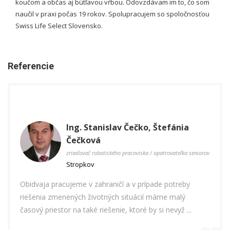
koučom a občas aj bútľavou vŕbou. Odovzdávam im to, čo som
naučil v praxi počas 19 rokov. Spolupracujem so spoločnosťou
Swiss Life Select Slovensko.
Referencie
Ing. Stanislav Čečko, Štefánia
Čečková
zriaďovač robotického pracoviska / opatrovateľka seniorov
Stropkov
Mojím
t,
Obidvaja pracujeme v zahraničí a v prípade potreby
finan
riešenia zmenených životných situácií máme malý
súčasn
nám
časový priestor na také riešenie, ktoré by si nevyž ...