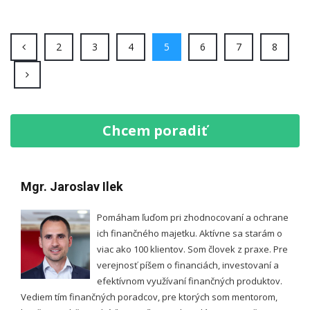
(current)
(current)
(current)
(current)
(current)
(current)
(curren
2
3
4
5
6
7
8
Chcem poradiť
Mgr. Jaroslav Ilek
Pomáham ľuďom pri zhodnocovaní a ochrane
ich finančného majetku. Aktívne sa starám o
viac ako 100 klientov. Som človek z praxe. Pre
verejnosť píšem o financiách, investovaní a
efektívnom využívaní finančných produktov.
Vediem tím finančných poradcov, pre ktorých som mentorom,