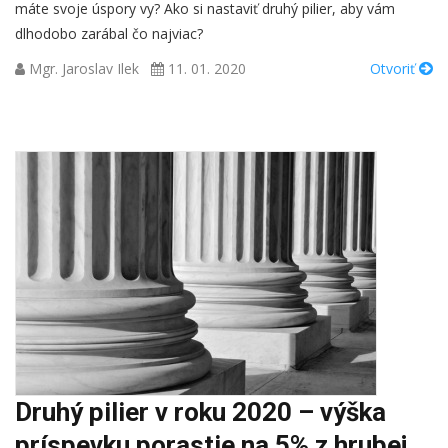
máte svoje úspory vy? Ako si nastaviť druhý pilier, aby vám
dlhodobo zarábal čo najviac?
Mgr. Jaroslav Ilek
11. 01. 2020
Otvoriť
Druhý pilier v roku 2020 – výška
príspevku porastie na 5% z hrubej