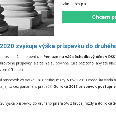
takmer 8% p.a.
Chcem p
 2020 zvyšuje výška príspevku do druhého
e posielať žiadne peniaze.
Peniaze na váš dôchodkový účet v DSS
obrovoľné príspevky, ale tie nie sú povinné. Čiže bez toho, aby ste nieč
ovom účte peniaze.
bol príspevok vo výške 9% z hrubej mzdy. V roku 2013 vtedajšia vláda n
 jej to cez parlament pretlačiť.
Od roku 2017 príspevok postupne
20 výška príspevku do druhého piliera 5% z hrubej mzdy a
do roku 2