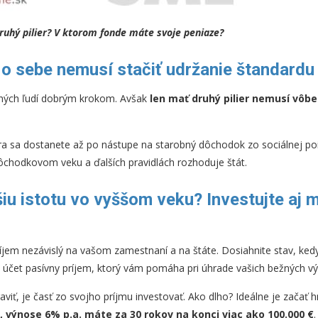
ruhý pilier? V ktorom fonde máte svoje peniaze?
m o sebe nemusí stačiť udržanie štandard
ohých ľudí dobrým krokom. Avšak
len mať druhý pilier nemusí vôbec
ra sa dostanete až po nástupe na starobný dôchodok zo sociálnej po
ôchodkovom veku a ďalších pravidlách rozhoduje štát.
iu istotu vo vyššom veku? Investujte aj
príjem nezávislý na vašom zamestnaní a na štáte. Dosiahnite stav, ke
účet pasívny príjem, ktorý vám pomáha pri úhrade vašich bežných vý
raviť, je časť zo svojho príjmu investovať. Ako dlho? Ideálne je začať
, výnose 6% p.a. máte za 30 rokov na konci viac ako 100.000 €
.