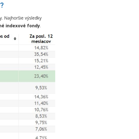
c?
y. Najhoršie výsledky
né indexové fondy
.