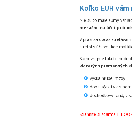
Koľko EUR vám 
Nie sú to malé sumy vzhľad
mesačne na účet pribudn
V praxi sa občas stretávam
stretol s účtom, kde mal kli
Samozrejme takéto hodnoty
viacerých premenných
ak
výška hrubej mzdy,
doba účasti v druhom p
dôchodkový fond, v k
Stiahnite si zdarma E-BOO