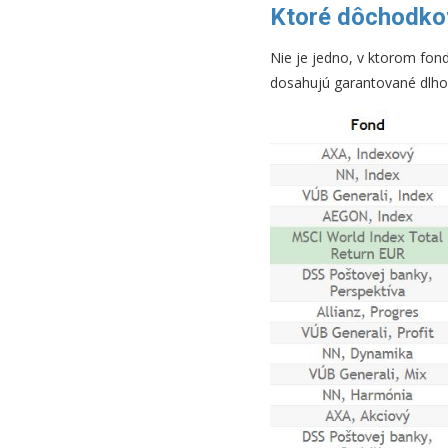
Ktoré dôchodkov
Nie je jedno, v ktorom fond
dosahujú garantované dlh