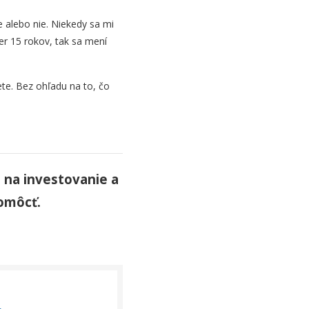
e alebo nie. Niekedy sa mi
er 15 rokov, tak sa mení
ete. Bez ohľadu na to, čo
t na investovanie a
omôcť.