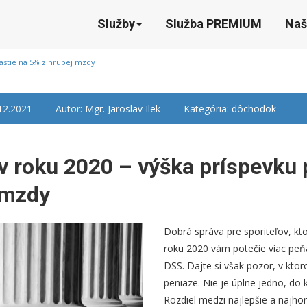
Služby
Služba PREMIUM
Naš
rastie na 5% z hrubej mzdy
.12.2021
Autor:
Mgr. Jaroslav Ilek
Kategória:
dôchodok
 v roku 2020 – výška príspevku 
 mzdy
Dobrá správa pre sporiteľov, ktor
roku 2020 vám potečie viac peň
DSS. Dajte si však pozor, v kt
peniaze. Nie je úplne jedno, do 
Rozdiel medzi najlepšie a najho