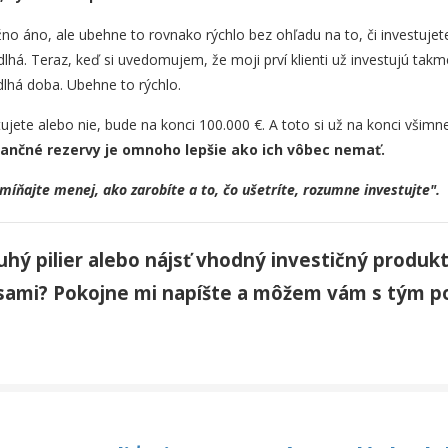
no áno, ale ubehne to rovnako rýchlo bez ohľadu na to, či investujet
lhá. Teraz, keď si uvedomujem, že moji prví klienti už investujú takm
dlhá doba. Ubehne to rýchlo.
tujete alebo nie, bude na konci 100.000 €. A toto si už na konci všimn
nančné rezervy je omnoho lepšie ako ich vôbec nemať.
míňajte menej, ako zarobíte a to, čo ušetríte, rozumne investujte".
uhý pilier alebo nájsť vhodný investičný produk
o sami? Pokojne mi napíšte a môžem vám s tým p