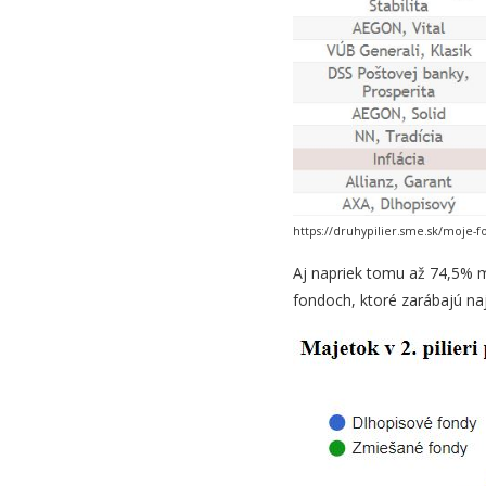
https://druhypilier.sme.sk/moje-f
Aj napriek tomu až 74,5% m
fondoch, ktoré zarábajú naj