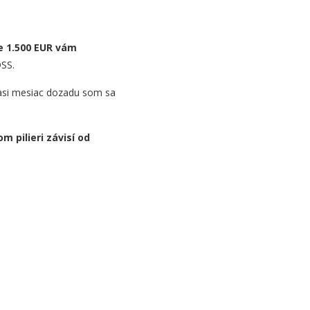
e 1.500 EUR vám
DSS.
a asi mesiac dozadu som sa
m pilieri závisí od