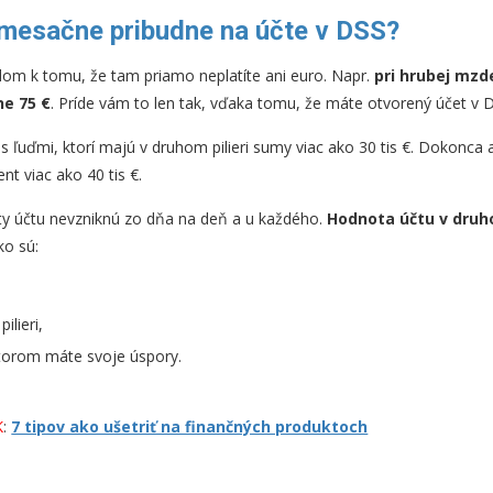
mesačne pribudne na účte v DSS?
om k tomu, že tam priamo neplatíte ani euro. Napr.
pri hrubej mzd
e 75 €
. Príde vám to len tak, vďaka tomu, že máte otvorený účet v 
 s ľuďmi, ktorí majú v druhom pilieri sumy viac ako 30 tis €. Dokonc
ent viac ako 40 tis €.
 účtu nevzniknú zo dňa na deň a u každého.
Hodnota účtu v druho
o sú:
ilieri,
torom máte svoje úspory.
K
:
7 tipov ako ušetriť na finančných produktoch