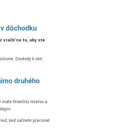
u v dôchodku
 stačiť na to, aby ste
isťovne. Dovtedy k nim
 mimo druhého
dy máte finančnú rezervu a
dajov.
 hneď, keď začnete pracovať.