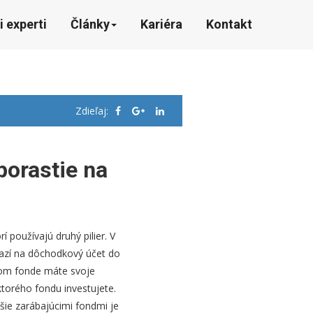
i experti
Články
Kariéra
Kontakt
Zdieľaj:
porastie na
í používajú druhý pilier. V
azí na dôchodkový účet do
orom fonde máte svoje
ktorého fondu investujete.
ršie zarábajúcimi fondmi je