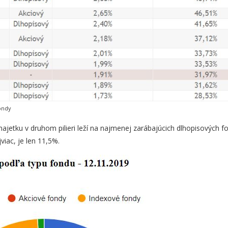
ondy
ajetku v druhom pilieri leží na najmenej zarábajúcich dlhopisových f
viac, je len 11,5%.