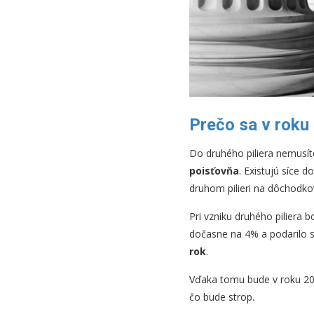
Prečo sa v roku
Do druhého piliera nemusít
poisťovňa
. Existujú síce d
druhom pilieri na dôchodk
Pri vzniku druhého piliera 
dočasne na 4% a podarilo sa
rok
.
Vďaka tomu bude v roku 20
čo bude strop.