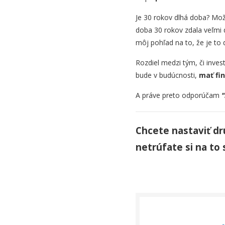
Je 30 rokov dlhá doba? Mož
doba 30 rokov zdala veľmi d
môj pohľad na to, že je to 
Rozdiel medzi tým, či inves
bude v budúcnosti,
mať fi
A práve preto odporúčam
"
Chcete nastaviť dr
netrúfate si na t