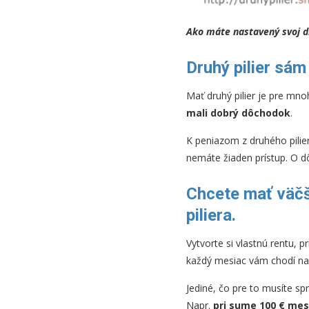
Ako máte nastavený svoj d
Druhý pilier sá
Mať druhý pilier je pre mn
mali dobrý dôchodok
.
K peniazom z druhého pilie
nemáte žiaden prístup. O d
Chcete mať väčš
piliera.
Vytvorte si vlastnú rentu, 
každý mesiac vám chodí na 
Jediné, čo pre to musíte sp
Napr.
pri sume 100 € mes