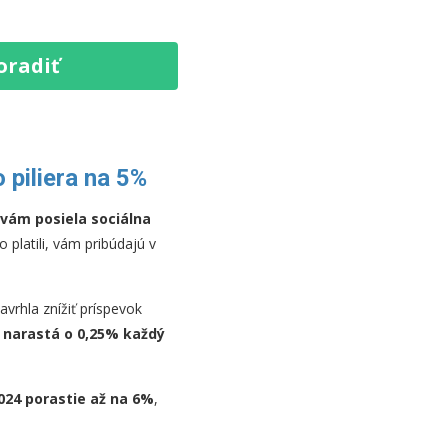
oradiť
 piliera na 5%
 vám posiela sociálna
o platili, vám pribúdajú v
avrhla znížiť príspevok
 narastá o 0,25% každý
024 porastie až na 6%
,