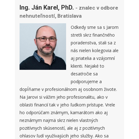
Ing. Ján Karel, PhD.
- znalec v odbore
nehnuteľností, Bratislava
Odkedy sme sa s Jarom
stretli skrz finančného
poradenstva, stali sa z
nás nielen kolegovia ale
aj priatelia a vzájomní
klienti. Nejaké to
desaťročie sa
podporujeme a
dopĺňame v profesionálnom aj osobnom živote.
Na Jarovi si vážim jeho profesionalitu, ako v
oblasti financií tak v jeho ľudkom prístupe. Vrele
ho odporúčam známym, kamarátom ako aj
neznámym najmä skrz nielen vlastných
pozitívnych skúseností, ale aj z pozitívnych
ohlasov ľudí využívajúcih jeho služby. Ako sa