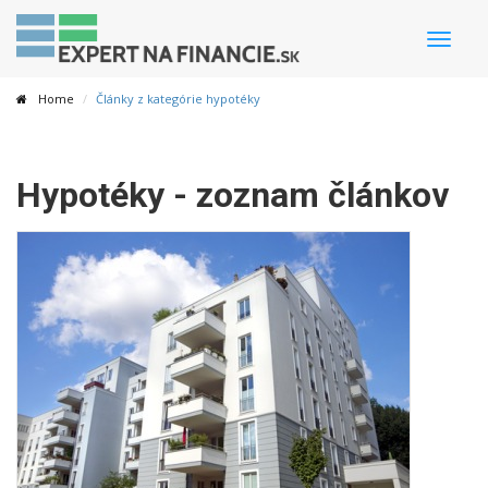
Toggle
naviga
Home
Články z kategórie hypotéky
Hypotéky - zoznam článkov