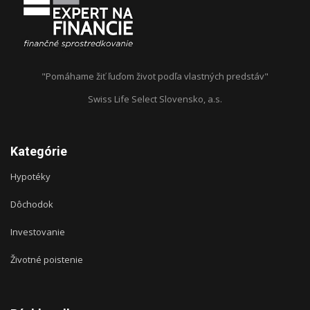
"Pomáhame žiť ľuďom život podľa vlastných predstáv"
Swiss Life Select Slovensko, a.s.
Kategórie
Hypotéky
Dôchodok
Investovanie
Životné poistenie