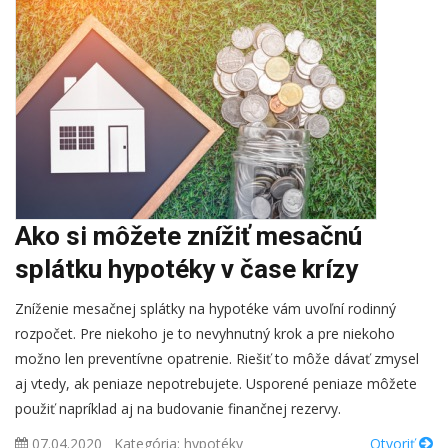
Ako si môžete znížiť mesačnú
splátku hypotéky v čase krízy
Zníženie mesačnej splátky na hypotéke vám uvoľní rodinný
rozpočet. Pre niekoho je to nevyhnutný krok a pre niekoho
možno len preventívne opatrenie. Riešiť to môže dávať zmysel
aj vtedy, ak peniaze nepotrebujete. Usporené peniaze môžete
použiť napríklad aj na budovanie finančnej rezervy.
07.04.2020
Kategória:
hypotéky
Otvoriť