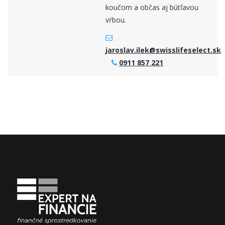
koučom a občas aj bútľavou
vŕbou.
jaroslav.ilek@swisslifeselect.sk
0911 857 221