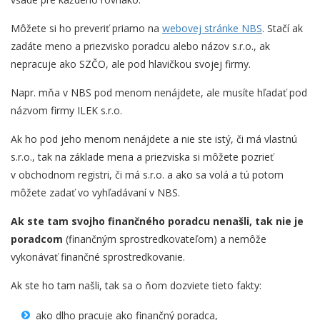
Môžete si ho preveriť priamo na
webovej stránke NBS
. Stačí ak
zadáte meno a priezvisko poradcu alebo názov s.r.o., ak
nepracuje ako SZČO, ale pod hlavičkou svojej firmy.
Napr. mňa v NBS pod menom nenájdete, ale musíte hľadať pod
názvom firmy ILEK s.r.o.
Ak ho pod jeho menom nenájdete a nie ste istý, či má vlastnú
s.r.o., tak na základe mena a priezviska si môžete pozrieť
v obchodnom registri, či má s.r.o. a ako sa volá a tú potom
môžete zadať vo vyhľadávaní v NBS.
Ak ste tam svojho finančného poradcu nenašli, tak nie je
poradcom
(finančným sprostredkovateľom) a nemôže
vykonávať finančné sprostredkovanie.
Ak ste ho tam našli, tak sa o ňom dozviete tieto fakty:
ako dlho pracuje ako finančný poradca,