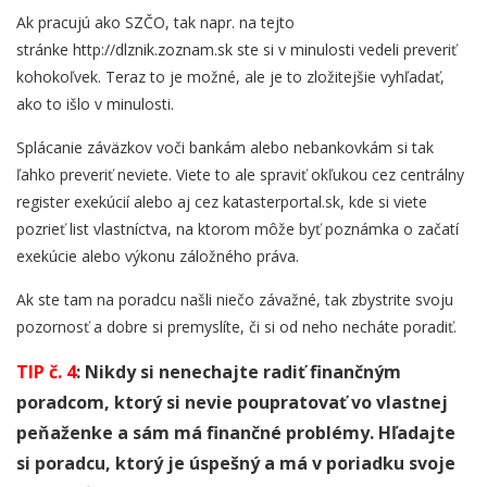
Ak pracujú ako SZČO, tak napr. na tejto
stránke http://dlznik.zoznam.sk ste si v minulosti vedeli preveriť
kohokoľvek. Teraz to je možné, ale je to zložitejšie vyhľadať,
ako to išlo v minulosti.
Splácanie záväzkov voči bankám alebo nebankovkám si tak
ľahko preveriť neviete. Viete to ale spraviť okľukou cez centrálny
register exekúcií alebo aj cez katasterportal.sk, kde si viete
pozrieť list vlastníctva, na ktorom môže byť poznámka o začatí
exekúcie alebo výkonu záložného práva.
Ak ste tam na poradcu našli niečo závažné, tak zbystrite svoju
pozornosť a dobre si premyslíte, či si od neho necháte poradiť.
TIP č. 4
: Nikdy si nenechajte radiť finančným
poradcom, ktorý si nevie poupratovať vo vlastnej
peňaženke a sám má finančné problémy. Hľadajte
si poradcu, ktorý je úspešný a má v poriadku svoje