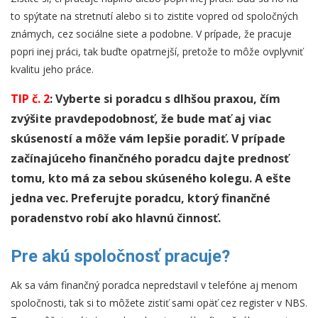
to spýtate na stretnutí alebo si to zistite vopred od spoločných
známych, cez sociálne siete a podobne. V prípade, že pracuje
popri inej práci, tak buďte opatrnejší, pretože to môže ovplyvniť
kvalitu jeho práce.
TIP č. 2
: Vyberte si poradcu s dlhšou praxou, čím
zvýšite pravdepodobnosť, že bude mať aj viac
skúseností a môže vám lepšie poradiť. V prípade
začínajúceho finančného poradcu dajte prednosť
tomu, kto má za sebou skúseného kolegu. A ešte
jedna vec. Preferujte poradcu, ktorý finančné
poradenstvo robí ako hlavnú činnosť.
Pre akú spoločnosť pracuje?
Ak sa vám finančný poradca nepredstavil v telefóne aj menom
spoločnosti, tak si to môžete zistiť sami opäť cez register v NBS.