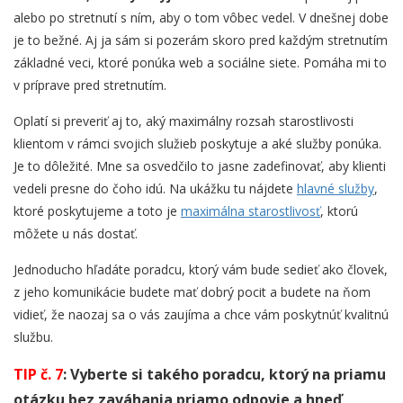
alebo po stretnutí s ním, aby o tom vôbec vedel. V dnešnej dobe
je to bežné. Aj ja sám si pozerám skoro pred každým stretnutím
základné veci, ktoré ponúka web a sociálne siete. Pomáha mi to
v príprave pred stretnutím.
Oplatí si preveriť aj to, aký maximálny rozsah starostlivosti
klientom v rámci svojich služieb poskytuje a aké služby ponúka.
Je to dôležité. Mne sa osvedčilo to jasne zadefinovať, aby klienti
vedeli presne do čoho idú. Na ukážku tu nájdete
hlavné služby
,
ktoré poskytujeme a toto je
maximálna starostlivosť
, ktorú
môžete u nás dostať.
Jednoducho hľadáte poradcu, ktorý vám bude sedieť ako človek,
z jeho komunikácie budete mať dobrý pocit a budete na ňom
vidieť, že naozaj sa o vás zaujíma a chce vám poskytnúť kvalitnú
službu.
TIP č. 7
: Vyberte si takého poradcu, ktorý na priamu
otázku bez zaváhania priamo odpovie a hneď