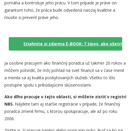
pomáha a kontroluje jeho prácu. V tom prípade je práve on
garantom toho, že práca bude odvedená naozaj kvalitne a
musíte si preveriť práve jeho.
Stiahnite si zdarma E-BOOK: 7 tipov, ako ušetriť n
Ja osobne pracujem ako finančný poradca už takmer 20 rokov a
môžem potvrdiť, že môj pohľad na svet financií sa v čase menil
a menila sa aj kvalita poskytovaných služieb. Všetko to išlo
postupne spolu s pribúdajúcimi skúsenosťami.
Ako dlho pracuje v tejto oblasti, si môžete zistiť v registri
NBS.
Nájdete tam aj staršie registrácie v prípade, že finančný
poradca zmenil firmu, s ktorou spolupracuje, ale až po roku
2006.
Zistite si, či pracuje naplno alebo popri inej práci. Buď sa ho na