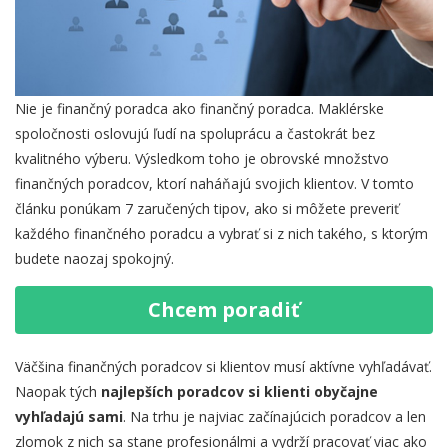
Nie je finančný poradca ako finančný poradca. Maklérske
spoločnosti oslovujú ľudí na spoluprácu a častokrát bez
kvalitného výberu. Výsledkom toho je obrovské množstvo
finančných poradcov, ktorí naháňajú svojich klientov. V tomto
článku ponúkam 7 zaručených tipov, ako si môžete preveriť
každého finančného poradcu a vybrať si z nich takého, s ktorým
budete naozaj spokojný.
Chcem poradiť
Väčšina finančných poradcov si klientov musí aktívne vyhľadávať.
Naopak tých
najlepších poradcov si klienti obyčajne
vyhľadajú sami
. Na trhu je najviac začínajúcich poradcov a len
zlomok z nich sa stane profesionálmi a vydrží pracovať viac ako