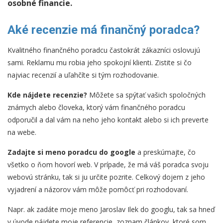
osobné financie.
Aké recenzie má finančný poradca?
Kvalitného finančného poradcu častokrát zákazníci oslovujú
sami. Reklamu mu robia jeho spokojní klienti. Zistite si čo
najviac recenzií a uľahčíte si tým rozhodovanie.
Kde nájdete recenzie?
Môžete sa spýtať vašich spoločných
známych alebo človeka, ktorý vám finančného poradcu
odporučil a dal vám na neho jeho kontakt alebo si ich preverte
na webe.
Zadajte si meno poradcu do google
a preskúmajte, čo
všetko o ňom hovorí web. V prípade, že má váš poradca svoju
webovú stránku, tak si ju určite pozrite. Celkový dojem z jeho
vyjadrení a názorov vám môže pomôcť pri rozhodovaní.
Napr. ak zadáte moje meno Jaroslav Ilek do googlu, tak sa hneď
v úvode nájdete moje referencie, zoznam článkov, ktoré som