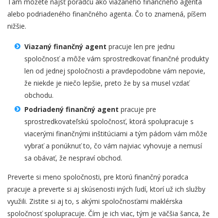
Tam môžete nájsť poradcu ako viazaného finančného agenta
alebo podriadeného finančného agenta. Čo to znamená, píšem
nižšie.
Viazaný finančný agent
pracuje len pre jednu
spoločnosť a môže vám sprostredkovať finančné produkty
len od jednej spoločnosti a pravdepodobne vám nepovie,
že niekde je niečo lepšie, preto že by sa musel vzdať
obchodu.
Podriadený finančný agent
pracuje pre
sprostredkovateľskú spoločnosť, ktorá spolupracuje s
viacerými finančnými inštitúciami a tým pádom vám môže
vybrať a ponúknuť to, čo vám najviac vyhovuje a nemusí
sa obávať, že nespraví obchod.
Preverte si meno spoločnosti, pre ktorú finančný poradca
pracuje a preverte si aj skúsenosti iných ľudí, ktorí už ich služby
využili. Zistite si aj to, s akými spoločnosťami maklérska
spoločnosť spolupracuje. Čím je ich viac, tým je väčšia šanca, že