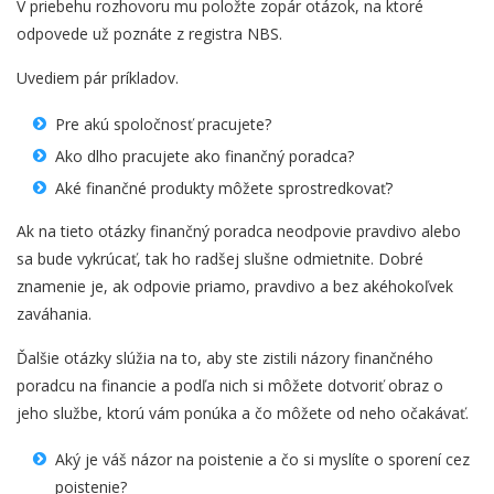
V priebehu rozhovoru mu položte zopár otázok, na ktoré
odpovede už poznáte z registra NBS.
Uvediem pár príkladov.
Pre akú spoločnosť pracujete?
Ako dlho pracujete ako finančný poradca?
Aké finančné produkty môžete sprostredkovať?
Ak na tieto otázky finančný poradca neodpovie pravdivo alebo
sa bude vykrúcať, tak ho radšej slušne odmietnite. Dobré
znamenie je, ak odpovie priamo, pravdivo a bez akéhokoľvek
zaváhania.
Ďalšie otázky slúžia na to, aby ste zistili názory finančného
poradcu na financie a podľa nich si môžete dotvoriť obraz o
jeho službe, ktorú vám ponúka a čo môžete od neho očakávať.
Aký je váš názor na poistenie a čo si myslíte o sporení cez
poistenie?