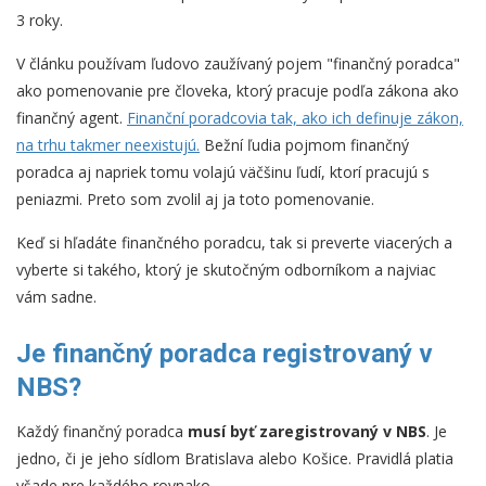
3 roky.
V článku používam ľudovo zaužívaný pojem "finančný poradca"
ako pomenovanie pre človeka, ktorý pracuje podľa zákona ako
finančný agent.
Finanční poradcovia tak, ako ich definuje zákon,
na trhu takmer neexistujú.
Bežní ľudia pojmom finančný
poradca aj napriek tomu volajú väčšinu ľudí, ktorí pracujú s
peniazmi. Preto som zvolil aj ja toto pomenovanie.
Keď si hľadáte finančného poradcu, tak si preverte viacerých a
vyberte si takého, ktorý je skutočným odborníkom a najviac
vám sadne.
Je finančný poradca registrovaný v
NBS?
Každý finančný poradca
musí byť zaregistrovaný v NBS
. Je
jedno, či je jeho sídlom Bratislava alebo Košice. Pravidlá platia
všade pre každého rovnako.