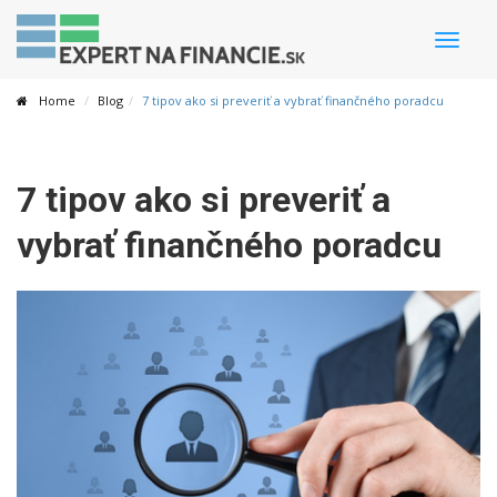
Toggle
naviga
Home
Blog
7 tipov ako si preveriť a vybrať finančného poradcu
7 tipov ako si preveriť a
vybrať finančného poradcu