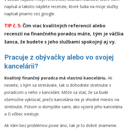
napísal a takisto nájdete recenzie, ktoré ľudia na moje služby
napísali priamo cez google.
TIP č. 5
: Čím viac kvalitných referencií alebo
recenzií na finančného poradcu máte, tým je väčšia
šanca, že budete s jeho službami spokojný aj vy.
Pracuje z obývačky alebo vo svojej
kancelárii?
Kvalitný finančný poradca má vlastnú kanceláriu.
Ak
neviete, s kým sa stretávate, tak si dohodnite stretnutie s
poradcom u neho v kancelárii. Môže sa stať, že sa bude
všemožne vykrúcať, prečo kancelária nie je vhodné miesto na
stretnutie. Potom si domyslite sami, ako vyzerá jeho kancelária
a či vôbec existuje.
Ak Vám bez problémov povie áno, tak je to dobré znamenie.