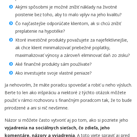
Akými spôsobmi je možné znížiť náklady na životné
poistenie bez toho, aby to malo vplyv na jeho kvalitu?
Čo najčastejšie odporúčate klientom, ak si chcú znížiť
preplatenie na hypotéke?
Ktoré investičné produkty považujete za najefektívnejšie,
ak chce klient minimalizovať priebežné poplatky,
maximalizovať výnosy a zároveň eliminovať daň zo zisku?
Aké finančné produkty sám používate?
Ako investujete svoje vlastné peniaze?
Ja nehovorím, že máte poradcu spovedať a robiť u neho výsluch.
Berte to len ako inšpiráciu a niektoré z týchto otázok môžete
použiť v rámci rozhovoru s finančným poradcom tak, že to bude
prirodzené a ani si nič nevšimne.
Názor si môžete často vytvoriť aj po tom, ako si pozriete jeho
vyjadrenia na sociálnych sieťach, čo zdieľa, jeho
komentáre, názory a vyjadrenia
. A toto viete spraviť aj pred