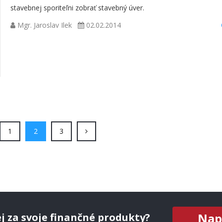
stavebnej sporiteľni zobrať stavebný úver.
Mgr. Jaroslav Ilek
02.02.2014
(current)
(current)
(current)
1
2
3
Nap
j za svoje finančné produkty?