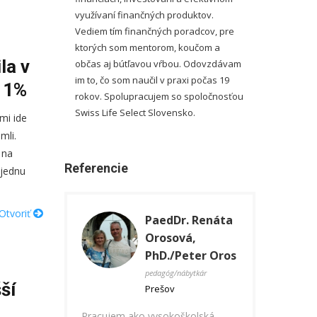
využívaní finančných produktov.
Vediem tím finančných poradcov, pre
ktorých som mentorom, koučom a
la v
občas aj bútľavou vŕbou. Odovzdávam
im to, čo som naučil v praxi počas 19
a 1%
rokov. Spolupracujem so spoločnosťou
Swiss Life Select Slovensko.
mi ide
mli.
 na
Referencie
 jednu
Otvoriť
aedDr. Renáta
Ing. Martin
In
rosová,
Bartoš a Ing.
Ja
hD./Peter Oros
Erika Bartošová
stro
Koš
agóg/nábytkár
IT manažér/ IT manažér
ší
ešov
Košice
Som čerstvý abso
ysokoškolská
Ja pracujem ako IT manažér kde
školy so strojár