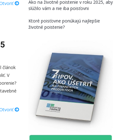
Ako na životné poistenie v roku 2025, aby
Otvoriť
slúžilo vám a nie iba poisťovni
Ktoré poisťovne ponúkajú najlepšie
životné poistenie?
15
l článok
iť. V
porenie?
 stavebné
Otvoriť