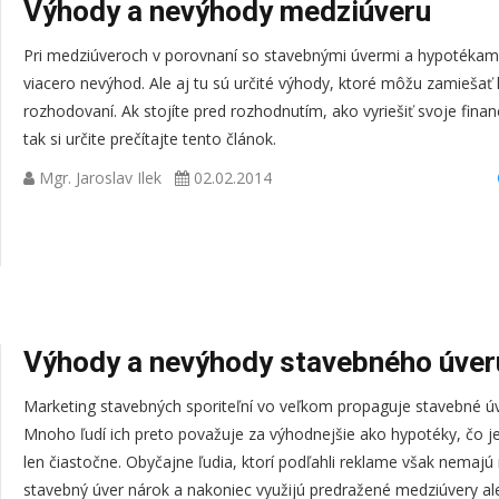
Výhody a nevýhody medziúveru
Pri medziúveroch v porovnaní so stavebnými úvermi a hypotékami
viacero nevýhod. Ale aj tu sú určité výhody, ktoré môžu zamiešať k
rozhodovaní. Ak stojíte pred rozhodnutím, ako vyriešiť svoje fina
tak si určite prečítajte tento článok.
Mgr. Jaroslav Ilek
02.02.2014
Výhody a nevýhody stavebného úver
Marketing stavebných sporiteľní vo veľkom propaguje stavebné úv
Mnoho ľudí ich preto považuje za výhodnejšie ako hypotéky, čo j
len čiastočne. Obyčajne ľudia, ktorí podľahli reklame však nemajú
stavebný úver nárok a nakoniec využijú predražené medziúvery a