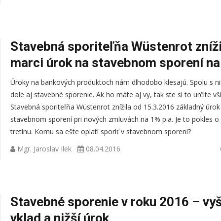
Stavebná sporiteľňa Wüstenrot zníži
marci úrok na stavebnom sporení n
Úroky na bankových produktoch nám dlhodobo klesajú. Spolu s ni
dole aj stavebné sporenie. Ak ho máte aj vy, tak ste si to určite vši
Stavebná sporiteľňa Wüstenrot znížila od 15.3.2016 základný úrok
stavebnom sporení pri nových zmluvách na 1% p.a. Je to pokles o
tretinu. Komu sa ešte oplatí sporiť v stavebnom sporení?
Mgr. Jaroslav Ilek
08.04.2016
P
O
P
ped
Stavebné sporenie v roku 2016 – vyš
Pr
vklad a nižší úrok
Pracujem ako v