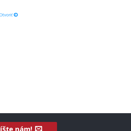
Otvoriť
íšte nám!