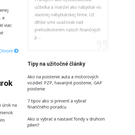
el ako nábytkár vo
mám na starosti rozvoj
zameraním. Ako 
menej
rskej firme. Už
zamestnancov, spravovanie
zodpovedný člov
. a
ovali nad
zákazníkov, a manželka pracuje
nástupom do prá
ť viac
ašich finančných
tiež v rámci IT ako team leader. S
zaujímať o možno
né
Dušanom spol ...
Otvoriť
Tipy na užitočné články
Ako na poistenie auta a motorových
úrok
vozidiel: PZP, havarijné poistenie, GAP
poistenie
7 tipov ako si preveriť a vybrať
i úrok na
finančného poradcu
dmienok
Ako si vybrať a nastaviť fondy v druhom
ným
pilieri?