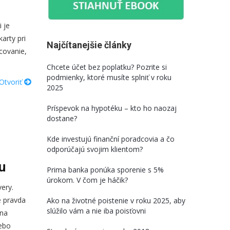
 je
arty pri
Najčítanejšie články
ncovanie,
Chcete účet bez poplatku? Pozrite si
podmienky, ktoré musíte splniť v roku
Otvoriť
2025
Príspevok na hypotéku – kto ho naozaj
dostane?
Kde investujú finanční poradcovia a čo
odporúčajú svojim klientom?
u
Prima banka ponúka sporenie s 5%
úrokom. V čom je háčik?
ery.
e pravda
Ako na životné poistenie v roku 2025, aby
slúžilo vám a nie iba poisťovni
 na
lebo