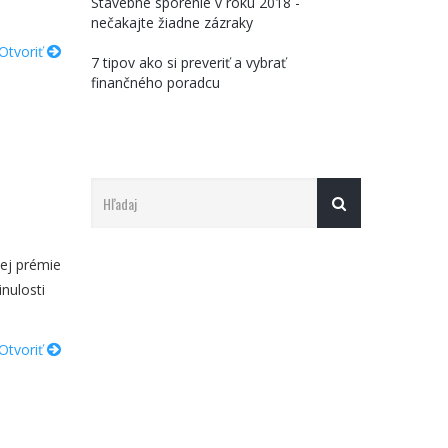
Stavebné sporenie v roku 2018 -
nečakajte žiadne zázraky
Otvoriť
7 tipov ako si preveriť a vybrať
finančného poradcu
ej prémie
nulosti
Otvoriť