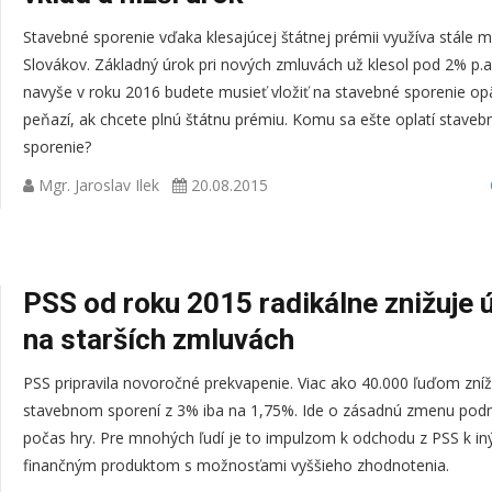
učiteľka a manž
Stavebné sporenie vďaka klesajúcej štátnej prémii využíva stále 
vlastnej nábytká
Slovákov. Základný úrok pri nových zmluvách už klesol pod 2% p.a
dlhšie sme uvaž
navyše v roku 2016 budete musieť vložiť na stavebné sporenie opä
prehodnotením n
peňazí, ak chcete plnú štátnu prémiu. Komu sa ešte oplatí staveb
p ...
sporenie?
Mgr. Jaroslav Ilek
20.08.2015
PSS od roku 2015 radikálne znižuje 
na starších zmluvách
PSS pripravila novoročné prekvapenie. Viac ako 40.000 ľuďom zníž
stavebnom sporení z 3% iba na 1,75%. Ide o zásadnú zmenu po
počas hry. Pre mnohých ľudí je to impulzom k odchodu z PSS k i
finančným produktom s možnosťami vyššieho zhodnotenia.