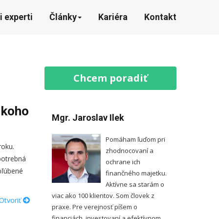
i experti
Články
Kariéra
Kontakt
Chcem poradiť
 koho
Mgr. Jaroslav Ilek
Pomáham ľuďom pri
roku.
zhodnocovaní a
 potrebná
ochrane ich
bľúbené
finančného majetku.
Aktívne sa starám o
viac ako 100 klientov. Som človek z
Otvoriť
praxe. Pre verejnosť píšem o
financiách, investovaní a efektívnom