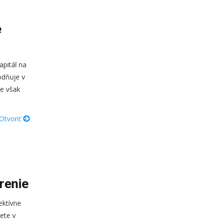
e
apitál na
odňuje v
je však
Otvoriť
renie
ektívne
cete v