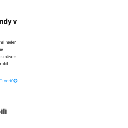
ndy v
li nielen
ie
mulatívne
robil
Otvoriť
ili