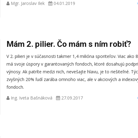
Mgr. Jaroslav Ilek
04.01.2019
Mám 2. pilier. Čo mám s ním robiť?
V 2. pilieri je v súčasnosti takmer 1,4 milióna sporiteľov. Viac ako 
má svoje úspory v garantovaných fondoch, ktoré dosahujú podp
výnosy. Ak patríte medzi nich, nevešajte hlavu, je to riešiteľné. Tý
zvyšných 20% ľudí zarába omnoho viac, ale v akciových a indexov
fondoch.
Ing. Iveta Bašnáková
27.09.2017