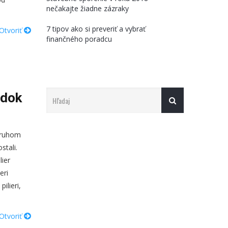
nečakajte žiadne zázraky
7 tipov ako si preveriť a vybrať
Otvoriť
finančného poradcu
odok
druhom
stali.
lier
eri
ilieri,
Otvoriť