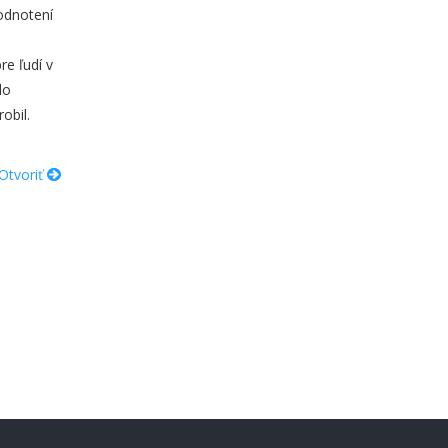
odnotení
re ľudí v
do
obil.
Otvoriť