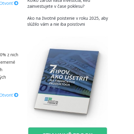
Koľko zarobí vaša investícia, keď
Otvoriť
zainvestujete v čase poklesu?
Ako na životné poistenie v roku 2025, aby
slúžilo vám a nie iba poisťovni
80% z nich
riemerné
ch
ých
Otvoriť