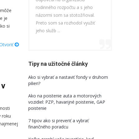
revidovať rodinné
čtu a s jeho
sporenia, rozloženie financií
i môže
som nechcel zbyto
stotožňoval.
doterajšie svoje rozhodnutia v
e je
čo nemusím a za 
zhodol využiť
ekonomickej oblasti.
ko si
nepotrebujem. Pri 
V časti som sa utv ...
Otvoriť
Tipy na užitočné články
Ako si vybrať a nastaviť fondy v druhom
pilieri?
 v
Ako na poistenie auta a motorových
vozidiel: PZP, havarijné poistenie, GAP
nosti
poistenie
v roku
7 tipov ako si preveriť a vybrať
 najmenej
finančného poradcu