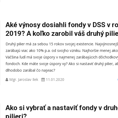
Aké výnosy dosiahli fondy v DSS v r
2019? A koľko zarobil váš druhý pili
Druhý pilier má za sebou 15 rokov svojej existencie. Najvýnosnej
zarábajú viac ako 10% p.a. od svojho vzniku. Najhoršie menej ako
Väčšina ľudí má svoje úspory v najmenej zarábajúcich dôchodkov
fondoch. Kde máte svoje úspory vy? Ako si nastaviť druhý pilier, 
dlhodobo zarábal čo najviac?
Mgr. Jaroslav Ilek
11.01.2020
In
G
ref
Br
Ako si vybrať a nastaviť fondy v dru
Na p. Ileka som n
pilieri?
odpovedi na org