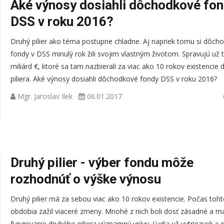
Aké výnosy dosiahli dôchodkové fon
DSS v roku 2016?
Druhý pilier ako téma postupne chladne. Aj napriek tomu si dôch
fondy v DSS minulý rok žili svojim vlastným životom. Spravujú už
miliárd €, ktoré sa tam nazbierali za viac ako 10 rokov existencie
piliera. Aké výnosy dosiahli dôchodkové fondy DSS v roku 2016?
Mgr. Jaroslav Ilek
06.01.2017
Druhý pilier - výber fondu môže
rozhodnúť o výške výnosu
Druhý pilier má za sebou viac ako 10 rokov existencie. Počas toh
obdobia zažil viaceré zmeny. Mnohé z nich boli dosť zásadné a ma
fungovanie druhého piliera významný vplyv. Ľudia už vytriezveli a 