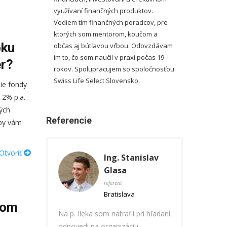
využívaní finančných produktov.
Vediem tím finančných poradcov, pre
ktorých som mentorom, koučom a
oku
občas aj bútľavou vŕbou. Odovzdávam
im to, čo som naučil v praxi počas 19
er?
rokov. Spolupracujem so spoločnosťou
Swiss Life Select Slovensko.
šie fondy
 2% p.a.
ých
Referencie
aby vám
Otvoriť
g. Stanislav
Ing. Marek
Mg
lasa
Filčák
Ko
erent
revízny elektrikár
odbo
sprá
atislava
Košice
Bra
hom
atrafil pri hľadaní
Potreboval som prehodnotiť
"Pred časom som
anizáciu
svoje doterajšie poistenia,