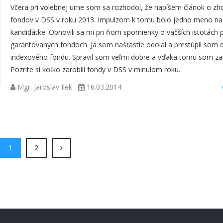
Včera pri volebnej urne som sa rozhodol, že napíšem článok o zh
fondov v DSS v roku 2013. Impulzom k tomu bolo jedno meno na
kandidátke. Obnovili sa mi pri ňom spomienky o väčších istotách p
garantovaných fondoch. Ja som našťastie odolal a prestúpil som 
indexového fondu. Spravil som veľmi dobre a vďaka tomu som zar
Pozrite si koľko zarobili fondy v DSS v minulom roku.
Mgr. Jaroslav Ilek
16.03.2014
(current)
(current)
1
2