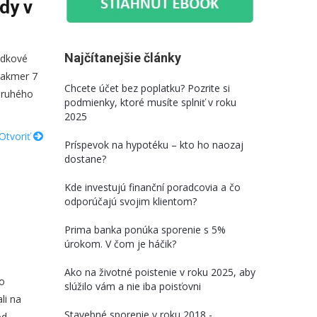
dy v
Najčítanejšie články
odkové
 takmer 7
Chcete účet bez poplatku? Pozrite si
 druhého
podmienky, ktoré musíte splniť v roku
2025
Otvoriť
Príspevok na hypotéku – kto ho naozaj
dostane?
Kde investujú finanční poradcovia a čo
odporúčajú svojim klientom?
Prima banka ponúka sporenie s 5%
úrokom. V čom je háčik?
Ako na životné poistenie v roku 2025, aby
to
slúžilo vám a nie iba poisťovni
li na
Stavebné sporenie v roku 2018 -
od