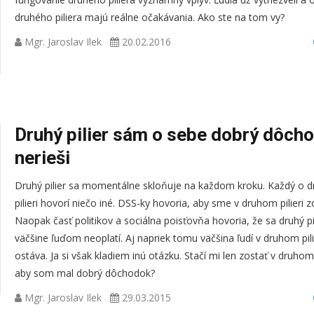
druhého piliera majú reálne očakávania. Ako ste na tom vy?
Mgr. Jaroslav Ilek
20.02.2016
Druhý pilier sám o sebe dobrý dôch
nerieši
Druhý pilier sa momentálne skloňuje na každom kroku. Každý o 
pilieri hovorí niečo iné. DSS-ky hovoria, aby sme v druhom pilieri zo
Naopak časť politikov a sociálna poisťovňa hovoria, že sa druhý pi
väčšine ľuďom neoplatí. Aj napriek tomu väčšina ľudí v druhom pili
ostáva. Ja si však kladiem inú otázku. Stačí mi len zostať v druhom p
aby som mal dobrý dôchodok?
Mgr. Jaroslav Ilek
29.03.2015