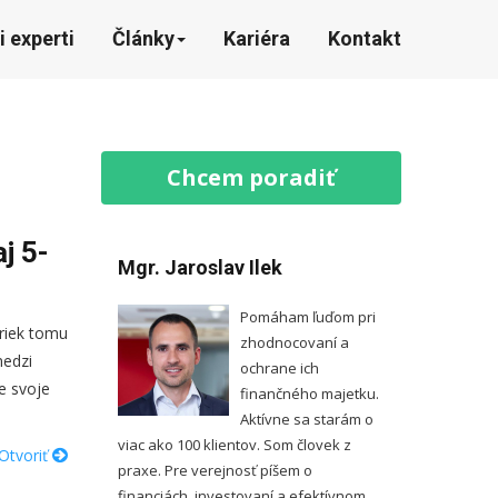
i experti
Články
Kariéra
Kontakt
Chcem poradiť
j 5-
Mgr. Jaroslav Ilek
Pomáham ľuďom pri
priek tomu
zhodnocovaní a
medzi
ochrane ich
e svoje
finančného majetku.
Aktívne sa starám o
viac ako 100 klientov. Som človek z
Otvoriť
praxe. Pre verejnosť píšem o
financiách, investovaní a efektívnom