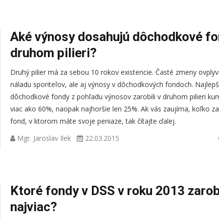
Aké výnosy dosahujú dôchodkové fo
druhom pilieri?
Druhý pilier má za sebou 10 rokov existencie. Časté zmeny ovplyvni
náladu sporiteľov, ale aj výnosy v dôchodkových fondoch. Najlepš
dôchodkové fondy z pohľadu výnosov zarobili v druhom pilieri ku
viac ako 60%, naopak najhoršie len 25%. Ak vás zaujíma, koľko za
fond, v ktorom máte svoje peniaze, tak čítajte ďalej.
Mgr. Jaroslav Ilek
22.03.2015
Ktoré fondy v DSS v roku 2013 zarob
najviac?