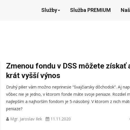
Služby
Služba PREMIUM
Naš
Zmenou fondu v DSS môžete získať a
krát vyšší výnos
Druhý pilier vám možno neprinesie “švajčiarsky dôchodok”. Aj na
vôbec nie je jedno, v ktorom fonde máte svoje peniaze. Rozdiel 
najlepším a najhorším fondom je 5-násobný. V ktorom z nich mát
peniaze?
Mgr. Jaroslav Ilek
11.11.2020