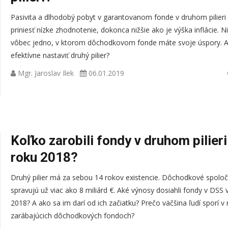
rodinného rozpo
Pasivita a dlhodobý pobyt v garantovanom fonde v druhom pilier
názormi som sa 
priniesť nízke zhodnotenie, dokonca nižšie ako je výška inflácie. Ni
Preto som sa ro
vôbec jedno, v ktorom dôchodkovom fonde máte svoje úspory. A
jeho služb ...
efektívne nastaviť druhý pilier?
Mgr. Jaroslav Ilek
06.01.2019
Koľko zarobili fondy v druhom pilieri
roku 2018?
Druhý pilier má za sebou 14 rokov existencie. Dôchodkové spoloč
spravujú už viac ako 8 miliárd €. Aké výnosy dosiahli fondy v DSS 
2018? A ako sa im darí od ich začiatku? Prečo väčšina ľudí sporí v
zarábajúcich dôchodkových fondoch?