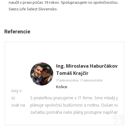
naučil v praxi počas 19 rokov. Spolupracujem so spoločnosťou
Swiss Life Select Slovensko.
Referencie
Ing. Miroslava Haburčáková,
Tomáš Krajčír
IT administrátor, IT administrátor
Košice
 v
"S pá
S priateľkou pracujeme v IT firme. Sme mladý par, ktorý
preda
i na
plánuje spoločnú budúcnosť a rodinu. Dušan nám od
ktoro
začiatku pomáha naše plány postupne napĺňať. ...
...