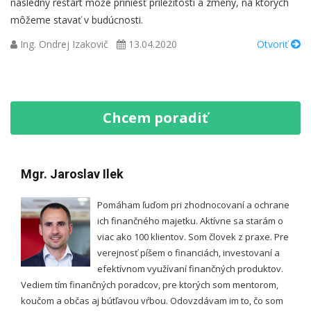
následný reštart môže priniesť príležitosti a zmeny, na ktorých
môžeme stavať v budúcnosti.
Ing. Ondrej Izakovič
13.04.2020
Otvoriť
Chcem poradiť
Mgr. Jaroslav Ilek
Pomáham ľuďom pri zhodnocovaní a ochrane
ich finančného majetku. Aktívne sa starám o
viac ako 100 klientov. Som človek z praxe. Pre
verejnosť píšem o financiách, investovaní a
efektívnom využívaní finančných produktov.
Vediem tím finančných poradcov, pre ktorých som mentorom,
koučom a občas aj bútľavou vŕbou. Odovzdávam im to, čo som