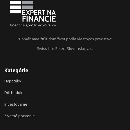
"Pomáhame žiť ľuďom život podľa vlastných predstáv"
Swiss Life Select Slovensko, a.s.
Kategórie
Hypotéky
Dôchodok
Investovanie
Životné poistenie