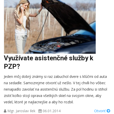
Využívate asistenčné služby k
PZP?
Jeden môj dobrý známy si raz zabuchol dvere s kľúčmi od auta
na sedadle. Samozrejme otvoriť už nešlo. V tej chvíli ho vôbec
nenapadlo zavolať na asistenčnú službu. Za pol hodinu si stihol
zistiť koľko stojí oprava všetkých skiel na svojom okne, aby
vedel, ktoré je najlacnejšie a aby ho rozbil.
Mgr. Jaroslav Ilek
06.01.2014
Otvoriť