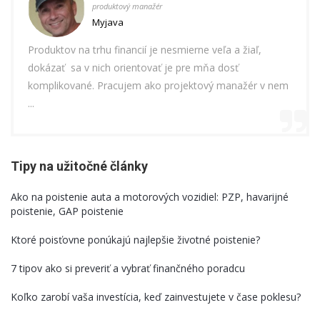
produktový manažér
Myjava
.
Produktov na trhu financií je nesmierne veľa a žiaľ,
Mám m
aľa
dokázať sa v nich orientovať je pre mňa dosť
ochore
komplikované. Pracujem ako projektový manažér v nem
osobn
...
Tipy na užitočné články
Ako na poistenie auta a motorových vozidiel: PZP, havarijné
poistenie, GAP poistenie
Ktoré poisťovne ponúkajú najlepšie životné poistenie?
7 tipov ako si preveriť a vybrať finančného poradcu
Koľko zarobí vaša investícia, keď zainvestujete v čase poklesu?