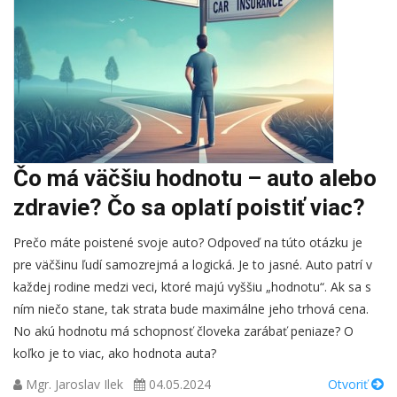
Čo má väčšiu hodnotu – auto alebo
zdravie? Čo sa oplatí poistiť viac?
Prečo máte poistené svoje auto? Odpoveď na túto otázku je
pre väčšinu ľudí samozrejmá a logická. Je to jasné. Auto patrí v
každej rodine medzi veci, ktoré majú vyššiu „hodnotu“. Ak sa s
ním niečo stane, tak strata bude maximálne jeho trhová cena.
No akú hodnotu má schopnosť človeka zarábať peniaze? O
koľko je to viac, ako hodnota auta?
Mgr. Jaroslav Ilek
04.05.2024
Otvoriť