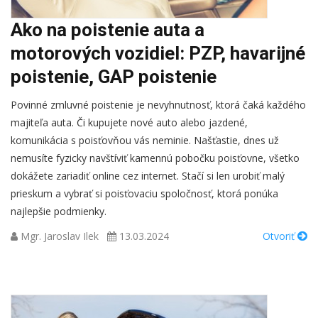
Ako na poistenie auta a
motorových vozidiel: PZP, havarijné
poistenie, GAP poistenie
Povinné zmluvné poistenie je nevyhnutnosť, ktorá čaká každého
majiteľa auta. Či kupujete nové auto alebo jazdené,
komunikácia s poisťovňou vás neminie. Našťastie, dnes už
nemusíte fyzicky navštíviť kamennú pobočku poisťovne, všetko
dokážete zariadiť online cez internet. Stačí si len urobiť malý
prieskum a vybrať si poisťovaciu spoločnosť, ktorá ponúka
najlepšie podmienky.
Mgr. Jaroslav Ilek
13.03.2024
Otvoriť