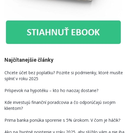
Najčítanejšie články
Chcete účet bez poplatku? Pozrite si podmienky, ktoré musíte
splniť v roku 2025
Príspevok na hypotéku – kto ho naozaj dostane?
Kde investujú finanční poradcovia a čo odporúčajú svojim
klientom?
Prima banka ponúka sporenie s 5% úrokom. V čom je háčik?
Ako na životné poistenie v roku 2025, aby slúžilo vám a nie iba