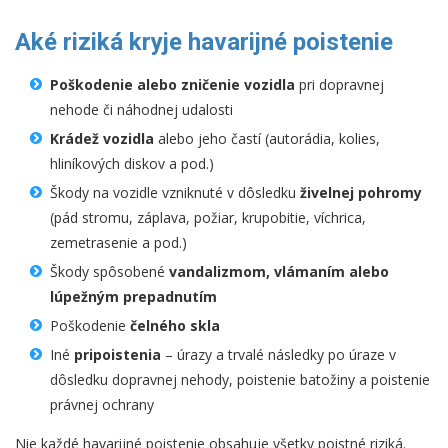
Aké riziká kryje havarijné poistenie
Poškodenie alebo zničenie vozidla
pri dopravnej
nehode či náhodnej udalosti
Krádež vozidla
alebo jeho častí (autorádia, kolies,
hliníkových diskov a pod.)
Škody na vozidle vzniknuté v dôsledku
živelnej pohromy
(pád stromu, záplava, požiar, krupobitie, víchrica,
zemetrasenie a pod.)
Škody spôsobené
vandalizmom, vlámaním alebo
lúpežným prepadnutím
Poškodenie
čelného skla
Iné
pripoistenia
– úrazy a trvalé následky po úraze v
dôsledku dopravnej nehody, poistenie batožiny a poistenie
právnej ochrany
Nie každé havarijné poistenie obsahuje všetky poistné riziká.