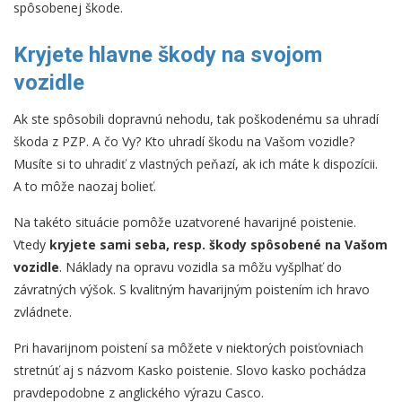
spôsobenej škode.
Kryjete hlavne škody na svojom
vozidle
Ak ste spôsobili dopravnú nehodu, tak poškodenému sa uhradí
škoda z PZP. A čo Vy? Kto uhradí škodu na Vašom vozidle?
Musíte si to uhradiť z vlastných peňazí, ak ich máte k dispozícii.
A to môže naozaj bolieť.
Na takéto situácie pomôže uzatvorené havarijné poistenie.
Vtedy
kryjete sami seba, resp. škody spôsobené na Vašom
vozidle
. Náklady na opravu vozidla sa môžu vyšplhať do
závratných výšok. S kvalitným havarijným poistením ich hravo
zvládnete.
Pri havarijnom poistení sa môžete v niektorých poisťovniach
stretnúť aj s názvom Kasko poistenie. Slovo kasko pochádza
pravdepodobne z anglického výrazu Casco.