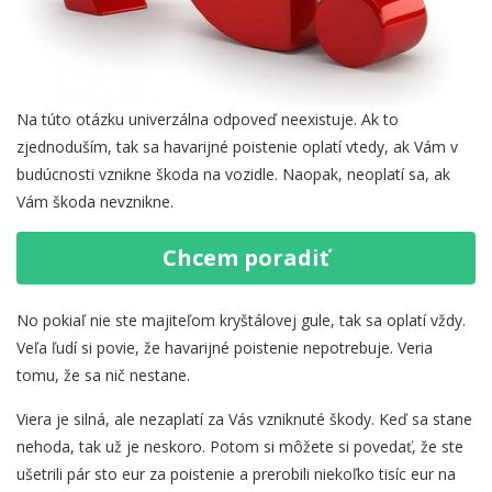
Na túto otázku univerzálna odpoveď neexistuje. Ak to
zjednoduším, tak sa havarijné poistenie oplatí vtedy, ak Vám v
budúcnosti vznikne škoda na vozidle. Naopak, neoplatí sa, ak
Vám škoda nevznikne.
Chcem poradiť
No pokiaľ nie ste majiteľom kryštálovej gule, tak sa oplatí vždy.
Veľa ľudí si povie, že havarijné poistenie nepotrebuje. Veria
tomu, že sa nič nestane.
Viera je silná, ale nezaplatí za Vás vzniknuté škody. Keď sa stane
nehoda, tak už je neskoro. Potom si môžete si povedať, že ste
ušetrili pár sto eur za poistenie a prerobili niekoľko tisíc eur na