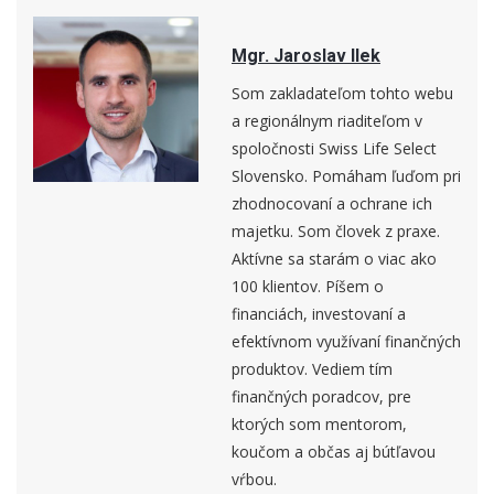
Mgr. Jaroslav Ilek
Som zakladateľom tohto webu
a regionálnym riaditeľom v
spoločnosti Swiss Life Select
Slovensko. Pomáham ľuďom pri
zhodnocovaní a ochrane ich
majetku. Som človek z praxe.
Aktívne sa starám o viac ako
100 klientov. Píšem o
financiách, investovaní a
efektívnom využívaní finančných
produktov. Vediem tím
finančných poradcov, pre
ktorých som mentorom,
koučom a občas aj bútľavou
vŕbou.