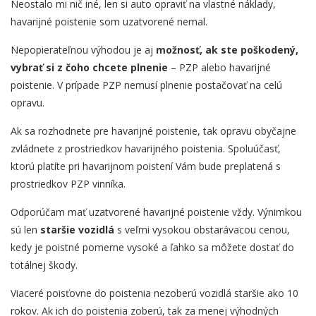
Neostalo mi nič iné, len si auto opraviť na vlastné náklady,
havarijné poistenie som uzatvorené nemal.
Nepopierateľnou výhodou je aj
možnosť, ak ste poškodený,
vybrať si z čoho chcete plnenie
– PZP alebo havarijné
poistenie. V prípade PZP nemusí plnenie postačovať na celú
opravu.
Ak sa rozhodnete pre havarijné poistenie, tak opravu obyčajne
zvládnete z prostriedkov havarijného poistenia. Spoluúčasť,
ktorú platíte pri havarijnom poistení Vám bude preplatená s
prostriedkov PZP vinníka.
Odporúčam mať uzatvorené havarijné poistenie vždy. Výnimkou
sú len
staršie vozidlá
s veľmi vysokou obstarávacou cenou,
kedy je poistné pomerne vysoké a ľahko sa môžete dostať do
totálnej škody.
Viaceré poisťovne do poistenia nezoberú vozidlá staršie ako 10
rokov. Ak ich do poistenia zoberú, tak za menej výhodných