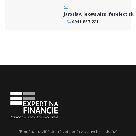
jaroslav.ilek@swisslifeselect.sk
0911 857 221
"Pomáhame žiť ľuďom život podľa vlastných predstáv"