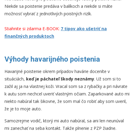
Niekde sa poistenie predáva v balíkoch a niekde si máte
možnosť vybrať z jednotlivých poistných rizík.
Stiahnite si zdarma E-BOOK:
7 tipov ako ušetriť na
finančných produktoch
Výhody havarijného poistenia
Havarijné poistenie okrem prípadov havárie doceníte v
situáciách,
keď je páchateľ škody neznámy
. Už som si to
zažil aj ja na vlastnej koži. Vracal som sa z rybačky a pri návrate
k autu som nechcel uveriť vlastným očiam. Zaparkované auto mi
niekto nabúral tak šikovne, že som mal čo robiť aby som uveril,
že je to moje auto.
Samozrejme vodič, ktorý mi auto nabúral, sa ani len neunúval
mi zanechať na seba kontakt. Takže plnenie z PZP žiadne.