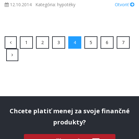
12.10.2014
Kategória:
hypotéky
Otvoriť
(current)
(current)
(current)
(current)
(current)
(current)
(curren
1
2
3
4
5
6
7
Chcete platiť menej za svoje finančné
produkty?