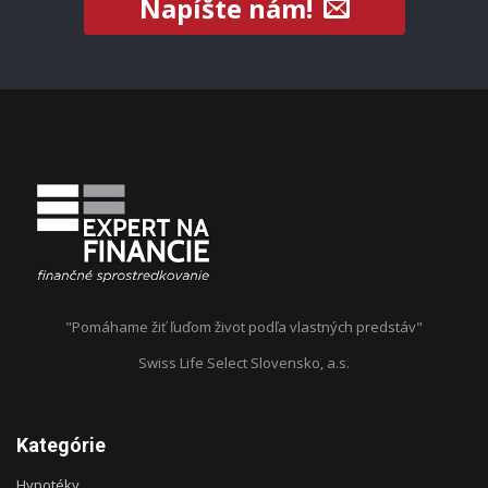
Napíšte nám!
"Pomáhame žiť ľuďom život podľa vlastných predstáv"
Swiss Life Select Slovensko, a.s.
Kategórie
Hypotéky