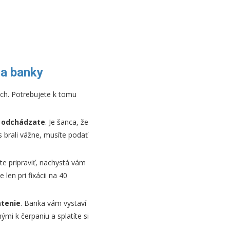
ma banky
och. Potrebujete k tomu
e odchádzate
. Je šanca, že
s brali vážne, musíte podať
e pripraviť, nachystá vám
e len pri fixácii na 40
atenie
. Banka vám vystaví
mi k čerpaniu a splatíte si