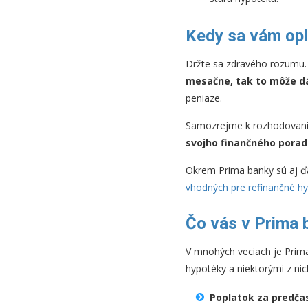
Kedy sa vám opl
Držte sa zdravého rozumu. 
mesačne, tak to môže d
peniaze.
Samozrejme k rozhodovaniu
svojho finančného porad
Okrem Prima banky sú aj ďa
vhodných pre refinančné h
Čo vás v Prima 
V mnohých veciach je Prima
hypotéky a niektorými z ni
Poplatok za predča