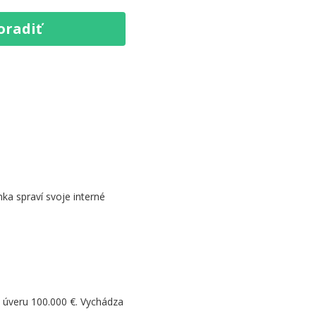
oradiť
nka spraví svoje interné
e úveru 100.000 €. Vychádza