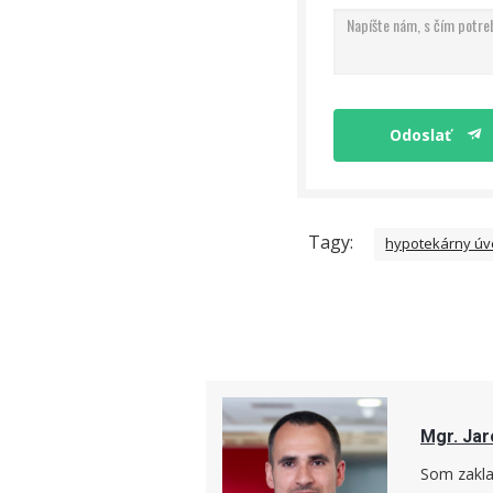
Odoslať
Tagy:
hypotekárny úv
Mgr. Jar
Som zakla