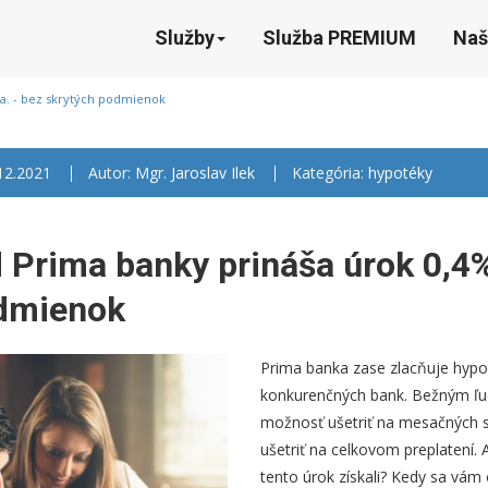
Služby
Služba PREMIUM
Naš
a. - bez skrytých podmienok
.12.2021
Autor:
Mgr. Jaroslav Ilek
Kategória:
hypotéky
 Prima banky prináša úrok 0,4% 
odmienok
Prima banka zase zlacňuje hypot
konkurenčných bank. Bežným ľu
možnosť ušetriť na mesačných s
ušetriť na celkovom preplatení.
tento úrok získali? Kedy sa vám