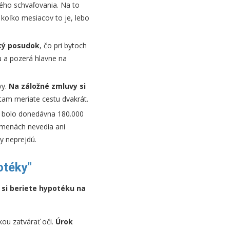
ého schvaľovania. Na to
koľko mesiacov to je, lebo
cký posudok
, čo pri bytoch
 a pozerá hlavne na
y.
Na záložné zmluvy si
tam meriate cestu dvakrát.
o bolo donedávna 180.000
zmenách nevedia ani
y neprejdú.
otéky"
 si beriete hypotéku na
kou zatvárať oči.
Úrok