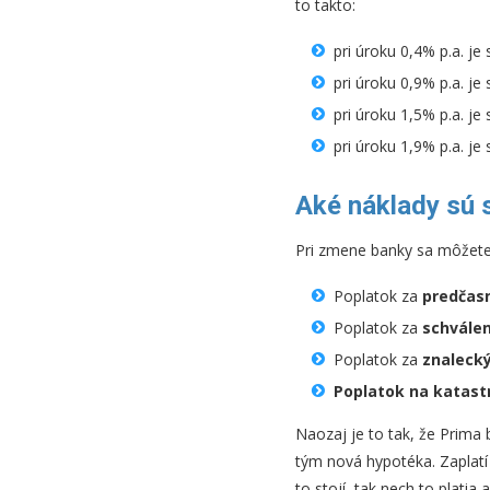
to takto:
pri úroku 0,4% p.a. je
pri úroku 0,9% p.a. je
pri úroku 1,5% p.a. je
pri úroku 1,9% p.a. je
Aké náklady sú 
Pri zmene banky sa môžete 
Poplatok za
predčas
Poplatok za
schválen
Poplatok za
znaleck
Poplatok na katastr
Naozaj je to tak, že Prima 
tým nová hypotéka. Zaplatí 
to stojí, tak nech to platia 