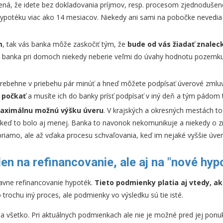
ená, že idete bez dokladovania príjmov, resp. procesom zjednodušen
hypotéku viac ako 14 mesiacov. Niekedy ani sami na pobočke nevedia 
m
, tak vás banka môže zaskočiť tým, že
bude od vás žiadať znale
ma banka pri domoch niekedy neberie veľmi do úvahy hodnotu pozemku
prebehne v priebehu pár minúť a hneď môžete podpísať úverové zmluv
 počkať
a musíte ich do banky prísť podpísať v iný deň a tým pádom 
aximálnu možnú výšku úveru
. V krajských a okresných mestách t
, keď to bolo aj menej. Banka to navonok nekomunikuje a niekedy o 
priamo, ale až vďaka procesu schvaľovania, keď im nejaké vyššie úver
len na refinancovanie, ale aj na "nové hyp
avne refinancovanie hypoték.
Tieto podmienky platia aj vtedy, ak
o trochu iný proces, ale podmienky vo výsledku sú tie isté.
na všetko. Pri aktuálnych podmienkach ale nie je možné pred jej ponu