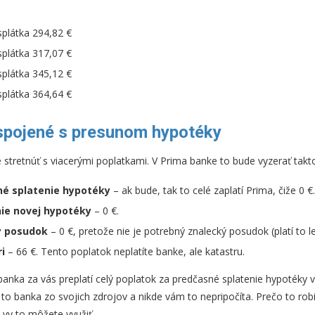
 splátka 294,82 €
 splátka 317,07 €
 splátka 345,12 €
 splátka 364,64 €
spojené s presunom hypotéky
stretnúť s viacerými poplatkami. V Prima banke to bude vyzerať takt
né splatenie hypotéky
– ak bude, tak to celé zaplatí Prima, čiže
0 €
ie novej hypotéky
– 0 €.
ý posudok
– 0 €, pretože nie je potrebný znalecký posudok (platí to le
i
– 66 €. Tento poplatok neplatíte banke, ale katastru.
banka za vás preplatí celý poplatok za predčasné splatenie hypotéky v
to banka zo svojich zdrojov a nikde vám to nepripočíta. Prečo to robia
a vy to môžete využiť.