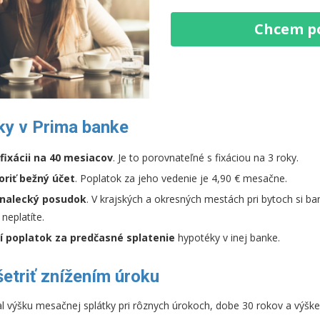
Chcem p
ky v Prima banke
i fixácii na 40 mesiacov
. Je to porovnateľné s fixáciou na 3 roky.
oriť bežný účet
. Poplatok za jeho vedenie je 4,90 € mesačne.
nalecký posudok
. V krajských a okresných mestách pri bytoch si ba
 neplatíte.
í poplatok za predčasné splatenie
hypotéky v inej banke.
etriť znížením úroku
l výšku mesačnej splátky pri rôznych úrokoch, dobe 30 rokov a výšk