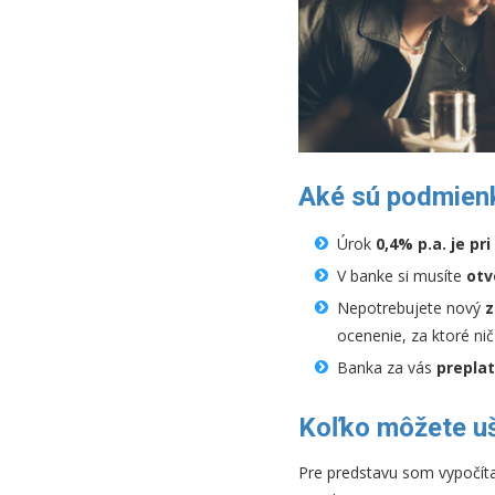
Aké sú podmien
Úrok
0,4% p.a. je pr
V banke si musíte
otv
Nepotrebujete nový
z
ocenenie, za ktoré nič
Banka za vás
preplat
Koľko môžete uš
Pre predstavu som vypočíta