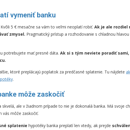
atí vymeniť banku
Kvôli 5 € mesačne sa vám to veľmi neoplatí robiť.
Ak je ale rozdiel
ávať zmysel.
Pragmatický prístup a rozhodovanie s chladnou hlavou 
 potrebujete mať presné dáta.
Ak si s tým neviete poradiť sami, 
cu.
lšie, ktoré preplácajú poplatok za predčasné splatenie. Tu nájdete
ak
ypotéky
.
banke môže zaskočiť
 skvelá, ale v žiadnom prípade to nie je dokonalá banka. Má svoje chy
ch vás môže zaskočiť.
sné splatenie
hypotéky banka preplatí len vtedy, ak prejde
schvále