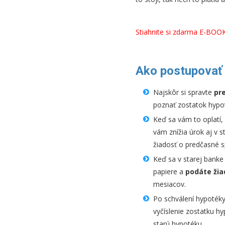
Stiahnite si zdarma E-BOO
Ako postupovať 
Najskôr si spravte
pr
poznať zostatok hypot
Keď sa vám to oplatí,
vám znížia úrok aj v 
žiadosť o predčasné s
Keď sa v starej banke
papiere a
podáte žia
mesiacov.
Po schválení hypotéky
vyčíslenie zostatku hy
starú hypotéku.