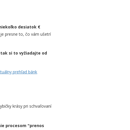
 niekoľko desiatok €
je presne to, čo vám ušetrí
tak si to vyžiadajte od
tuálny prehľad bánk
bičky krásy pri schvaľovaní
nie procesom "prenos