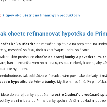
K
:
7 tipov ako ušetriť na finančných produktoch
ak chcete refinancovať hypotéku do Pri
epočet koľko ušetríte
na mesačnej splátke a na preplatení na úrok
éky, mesačnú splátku, úrok a zostávajúcu dobu splácania.
 tak najskôr predsa len
choďte do starej banky a povedzte im, ž
starej banke. Neznížia vám ho ale na 0,4% p.a. Niekedy k tomu, aby vá
platenie hypotéky.
 nedohodnete, tak odchádzate. Poradca vám povie aké doklady si mát
dosť o hypotéku do Prima banky
. Myslite na to, že 0,4% p.a. získat
 idete do starej banky a podáte
na ostro žiadosť o predčasné spl
potéky a s ním idete do Prima banky spolu s ďalšími dokladmi potrebný