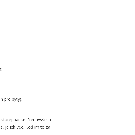
o:
.
n pre byty).
 starej banke. Nenavýši sa
, je ich vec. Keď im to za