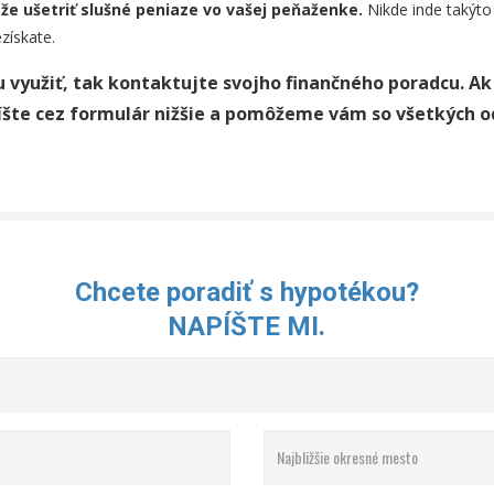
áže ušetriť slušné peniaze vo vašej peňaženke.
Nikde inde takýto
ískate.
 využiť, tak kontaktujte svojho finančného poradcu. Ak
šte cez formulár nižšie a pomôžeme vám so všetkých od
Chcete poradiť s hypotékou?
NAPÍŠTE MI.