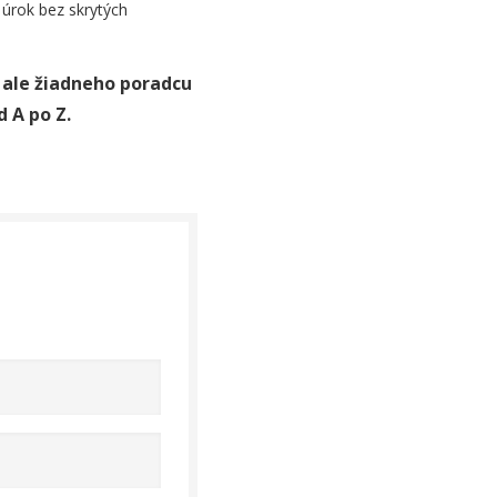
 úrok bez skrytých
 ale žiadneho poradcu
 A po Z.