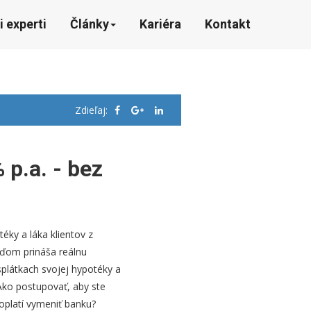
i experti
Články
Kariéra
Kontakt
Zdieľaj:
p.a. - bez
éky a láka klientov z
ďom prináša reálnu
plátkach svojej hypotéky a
 Ako postupovať, aby ste
 oplatí vymeniť banku?