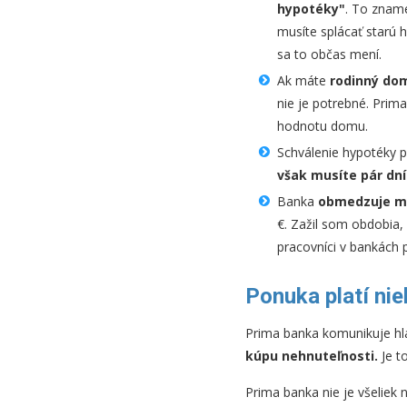
hypotéky"
. To znam
musíte splácať starú 
sa to občas mení.
Ak máte
rodinný do
nie je potrebné. Pri
hodnotu domu.
Schválenie hypotéky 
však musíte pár dní
Banka
obmedzuje m
€. Zažil som obdobia
pracovníci v bankách 
Ponuka platí nie
Prima banka komunikuje hl
kúpu nehnuteľnosti.
Je t
Prima banka nie je všeliek 