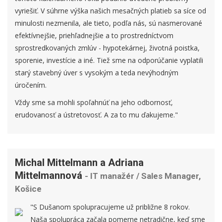
vyriešiť. V súhrne výška našich mesačných platieb sa síce od
minulosti nezmenila, ale tieto, podľa nás, sú nasmerované
efektívnejšie, priehľadnejšie a to prostredníctvom
sprostredkovaných zmlúv - hypotekárnej, životná poistka,
sporenie, investície a iné. Tiež sme na odporúčanie vyplatili
starý stavebný úver s vysokým a teda nevýhodným
úročením.
Vždy sme sa mohli spoľahnúť na jeho odbornosť,
erudovanosť a ústretovosť. A za to mu ďakujeme."
Michal Mittelmann a Adriana
Mittelmannová
- IT manažér / Sales Manager,
Košice
"S Dušanom spolupracujeme už približne 8 rokov.
Naša spolupráca začala pomerne netradične, keď sme