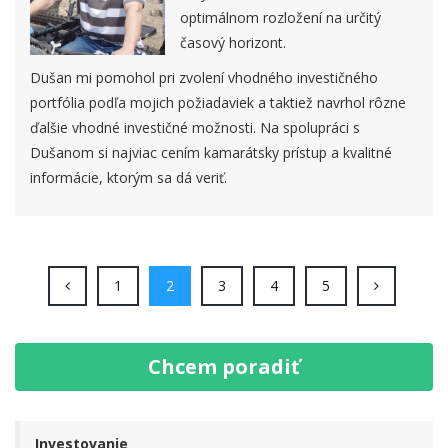
optimálnom rozložení na určitý
časový horizont.
Dušan mi pomohol pri zvolení vhodného investičného
portfólia podľa mojich požiadaviek a taktiež navrhol rôzne
ďalšie vhodné investičné možnosti. Na spolupráci s
Dušanom si najviac cením kamarátsky prístup a kvalitné
informácie, ktorým sa dá veriť.
(current)
(current)
(current)
(current)
(current)
1
2
3
4
5
Chcem poradiť
Investovanie