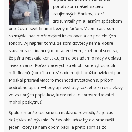
portály som našiel viacero
zaujímavých článkov, ktoré
zrozumiteľným a jasným spôsobom
približovali svet financií bežným ľuďom. V tom čase som
rozmýšľal nad možnosťami investovania do podielových
fondov. Aj napriek tomu, že som dovtedy nemal dobré
skúsenosti s finančným poradenstvom, rozhodol som sa,
že pána Moskaľa kontaktujem a požiadam o rady v oblasti
investovania. Počas viacerých stretnutí, sme vyhodnotili
môj finančný profil a na základe mojich požiadaviek mi pán
Moskaľ pripravil viacero možností investovania, pričom
podrobne opísal výhody aj nevýhody každého z nich a zľavy
zo vstupných poplatkov, ktoré mi ako sprostredkovateľ
mohol poskytnúť.
Spolu s manželkou sme sa nedávno rozhodli, že je čas
riešiť vlastné bývanie. Počas obhliadok bytov, sme našli
jeden, ktorý sa nám obom páčil, a preto som sa zo