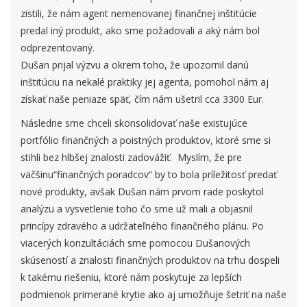
zistili, že nám agent nemenovanej finančnej inštitúcie
predal iný produkt, ako sme požadovali a aký nám bol
odprezentovaný.
Dušan prijal výzvu a okrem toho, že upozornil danú
inštitúciu na nekalé praktiky jej agenta, pomohol nám aj
získať naše peniaze späť, čím nám ušetril cca 3300 Eur.
Následne sme chceli skonsolidovať naše existujúce
portfólio finančných a poistných produktov, ktoré sme si
stihli bez hlbšej znalosti zadovážiť. Myslím, že pre
väčšinu“finančných poradcov“ by to bola príležitosť predať
nové produkty, avšak Dušan nám prvom rade poskytol
analýzu a vysvetlenie toho čo sme už mali a objasnil
princípy zdravého a udržateľného finančného plánu. Po
viacerých konzultáciách sme pomocou Dušanových
skúseností a znalosti finančných produktov na trhu dospeli
k takému riešeniu, ktoré nám poskytuje za lepších
podmienok primerané krytie ako aj umožňuje šetriť na naše