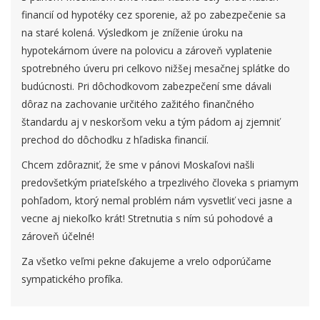
financií od hypotéky cez sporenie, až po zabezpečenie sa
na staré kolená. Výsledkom je zníženie úroku na
hypotekárnom úvere na polovicu a zároveň vyplatenie
spotrebného úveru pri celkovo nižšej mesačnej splátke do
budúcnosti. Pri dôchodkovom zabezpečení sme dávali
dôraz na zachovanie určitého zažitého finančného
štandardu aj v neskoršom veku a tým pádom aj zjemniť
prechod do dôchodku z hľadiska financií.
Chcem zdôrazniť, že sme v pánovi Moskaľovi našli
predovšetkým priateľského a trpezlivého človeka s priamym
pohľadom, ktorý nemal problém nám vysvetliť veci jasne a
vecne aj niekoľko krát! Stretnutia s ním sú pohodové a
zároveň účelné!
Za všetko veľmi pekne ďakujeme a vrelo odporúčame
sympatického profíka.