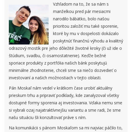
Vzhľadom na to, že sa nám s
manželkou pred pár mesiacmi
narodilo bábätko, bolo našou
prioritou založiť mu také sporenie,
ktoré by mu v dospelosti dokázalo
poskytnúť finančnú výhodu a kvalitný
odrazový mostík pre jeho dôležité životné kroky (či už ide o
štúdium, svadbu, či osamostatnenie). Keďže bežné
sporiace produkty z portfólia našich bánk poskytujú
minimálne zhodnotenie, chceli sme sa niečo dozvedieť o
investovaní a našich možnostiach v tejto oblasti.
Pán Moskaľ nám vedel v krátkom čase urobiť aktuálny
prieskum trhu a pripraviť podklady, kde zanalyzoval všetky
dostupné formy sporenia aj investovania. Vďaka nemu sme
si vybrali ozaj najatraktívnejšiu variantu a sme radi, že sme
našu situáciu šli konzultovať práve s ním.
Na komunikácii s pánom Moskaľom sa mi najviac páčilo to,