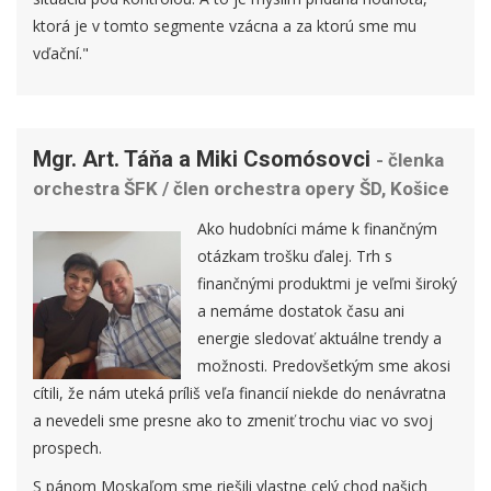
ktorá je v tomto segmente vzácna a za ktorú sme mu
vďační."
Mgr. Art. Táňa a Miki Csomósovci
- členka
orchestra ŠFK / člen orchestra opery ŠD, Košice
Ako hudobníci máme k finančným
otázkam trošku ďalej. Trh s
finančnými produktmi je veľmi široký
a nemáme dostatok času ani
energie sledovať aktuálne trendy a
možnosti. Predovšetkým sme akosi
cítili, že nám uteká príliš veľa financií niekde do nenávratna
a nevedeli sme presne ako to zmeniť trochu viac vo svoj
prospech.
S pánom Moskaľom sme riešili vlastne celý chod našich