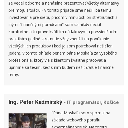
že vedel odborne a nenásilne prezentovať všetky alternatívy
pre moju situáciu - v tomto prípade sme riešili iba tému
investovania pre dieťa, pričom v minulosti pri stretnutiach s
inými "finančnými poradcami" som sa nikdy necítil
komfortne a to práve kvôli ich nátlakovým a presviedčacím
praktikám (jediné stretnutie vždy zneužili na ponúkanie
všetkých ich produktov i keď ja som potreboval riešiť len
jeden). V tomto ohľade beriem pána Moskaľa za vysokého
profesionála, ktorý vie s klientom kvalitne pracovať a
úprimne sa teším, keď s ním budem riešiť ďalšie finančné
témy.
Ing. Peter Kažmirský
- IT programátor, Košice
"Pána Moskaľa som spoznal na
základe webového portálu
expertnafinancie.sk. Na tomto