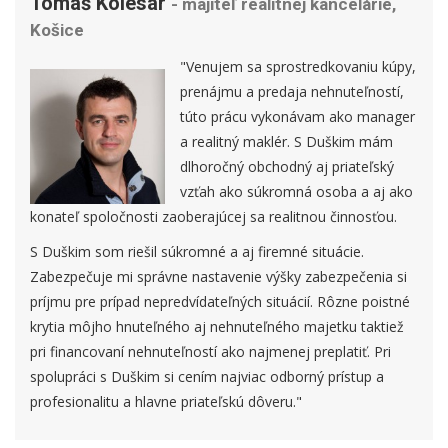
Tomáš Kolesár
- majiteľ realitnej kancelárie,
Košice
"Venujem sa sprostredkovaniu kúpy,
prenájmu a predaja nehnuteľností,
túto prácu vykonávam ako manager
a realitný maklér. S Duškim mám
dlhoročný obchodný aj priateľský
vzťah ako súkromná osoba a aj ako
konateľ spoločnosti zaoberajúcej sa realitnou činnosťou.
S Duškim som riešil súkromné a aj firemné situácie.
Zabezpečuje mi správne nastavenie výšky zabezpečenia si
príjmu pre prípad nepredvídateľných situácií. Rôzne poistné
krytia môjho hnuteľného aj nehnuteľného majetku taktiež
pri financovaní nehnuteľností ako najmenej preplatiť. Pri
spolupráci s Duškim si cením najviac odborný prístup a
profesionalitu a hlavne priateľskú dôveru."