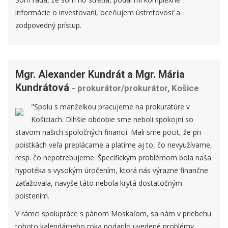
informácie o investovaní, oceňujem ústretovosť a
zodpovedný prístup.
Mgr. Alexander Kundrát a Mgr. Mária
Kundrátová
- prokurátor/prokurátor, Košice
"Spolu s manželkou pracujeme na prokuratúre v
Košiciach. Dlhšie obdobie sme neboli spokojní so
stavom našich spoločných financií. Mali sme pocit, že pri
poistkách veľa preplácame a platíme aj to, čo nevyužívame,
resp. čo nepotrebujeme. Špecifickým problémom bola naša
hypotéka s vysokým úročením, ktorá nás výrazne finančne
zaťažovala, navyše táto nebola krytá dostatočným
poistením.
V rámci spolupráce s pánom Moskaľom, sa nám v priebehu
tohoto kalendárneho roka podarilo uvedené problémy