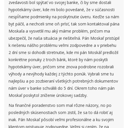
zvedavosti bol spýtať vo svojej banke, či by sme dostali
hypotekárny úver, kde mi bolo povedané, že v súčasnosti
nespĺňame podmienky na poskytnutie úveru. Keďže sa nám
byt páčil, a nechceli sme oň prísť, tak som kontaktoval pána
Moskaľa a vysvetlil mu aký máme problém, pričom ma
ubezpečil, že naša situácia je riešiteľná. Pán Moskaľ pristúpil
k riešeniu nášho problému veľmi zodpovedne a v priebehu
2 dní sme si dohodli stretnutie, kde mi pán Moskáľ predložil
konkrétne ponuky z troch bánk, ktoré by nám poskytli
hypotekárny úver, pričom sme znova podrobne rozobrali
výhody a nevýhody každej z týchto ponúk. Vybrali sme tu
najlepšiu a po zozbieraní všetkých potrebných dokumentov
nám úver v banke schválili do 5 dní. Okrem toho nám pán
Moskaľ poskytol zníženie úrokovej sadzby.
Na finančné poradenstvo som mal rôzne názory, no po
posledných skúsenostiach som zistil, že sa to dá robiť aj
inak. Pán Moskaľ pôsobí veľmi profesionálne a ku svojim
klientom pristupuje zodpovedne. Veľmi si cením, že na