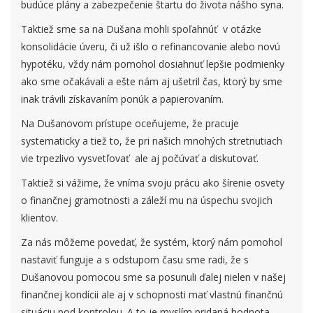
budúce plány a zabezpečenie štartu do života nášho syna.
Taktiež sme sa na Dušana mohli spoľahnúť v otázke
konsolidácie úveru, či už išlo o refinancovanie alebo novú
hypotéku, vždy nám pomohol dosiahnuť lepšie podmienky
ako sme očakávali a ešte nám aj ušetril čas, ktorý by sme
inak trávili získavaním ponúk a papierovaním.
Na Dušanovom prístupe oceňujeme, že pracuje
systematicky a tiež to, že pri našich mnohých stretnutiach
vie trpezlivo vysvetľovať ale aj počúvať a diskutovať.
Taktiež si vážime, že vníma svoju prácu ako šírenie osvety
o finančnej gramotnosti a záleží mu na úspechu svojich
klientov.
Za nás môžeme povedať, že systém, ktorý nám pomohol
nastaviť funguje a s odstupom času sme radi, že s
Dušanovou pomocou sme sa posunuli ďalej nielen v našej
finančnej kondícii ale aj v schopnosti mať vlastnú finančnú
situáciu pod kontrolou. A to je myslím pridaná hodnota,