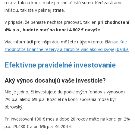
rokov, tak na konci máte presne tú istú sumu. Keď zarátame
infláciu, tak ste v peknej strate.
V prípade, že peniaze necháte pracovať, tak len
pri zhodnotení
4% p.a., budete mať na konci 4.802 € navyše
.
Viac informácií pre inšpiráciu môžete nájsť v tomto článku:
Kde
zhodnotíte finančné rezervy a zarobíte viac ako vo svojej banke
.
Efektívne pravidelné investovanie
Aký výnos dosahujú vaše investície?
Nie je jedno, či investujete do podielových fondov s výnosom
2% p.a. alebo 6% p.a. Rozdiel na konci sporenia môže byť
obrovský.
Pri investovaní 100 € mes a dobe 20 rokov máte na konci pri 2%
p.a. 29.480 € a pri 6% p.a. 46.204 €.