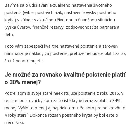
Bavíme sa o udržiavaní aktuálneho nastavenia životného
poistenia (výber poistných rizík, nastavenie výšky poistného
krytia) v súlade s aktuálnou životnou a finančnou situáciou
(výška úverov, finančné rezervy, zodpovednosť za partnera a
deti).
Toto vám zabezpečí kvalitne nastavené poistenie a zároveň
minimalizuje náklady za poistenie, pretože nebudete platiť za to,
čo už nepotrebujete.
Je možné za rovnako kvalitné poistenie platiť
o 30% menej?
Pozrel som si svoje staré neexistujúce poistenie z roku 2015. V
tej istej poisťovni by som za to isté krytie teraz zaplatil o 34%
menej. Vyšlo to menej aj napriek tomu, že som pre poisťovňu o
4 roky starší. Dokonca rozsah poistného krytia by bol ešte o
niečo širší.