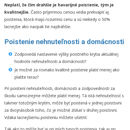
Neplatí, že čím drahšie je havarijné poistenie, tým je
kvalitnejšie.
Často príjemnou cenou vedia prekvapiť aj
poistenia, ktorá majú rozumnú cenu a sú niekedy o 50%
lacnejšie ako naopak tie najdrahšie.
Poistenie nehnuteľnosti a domácnosti
Zodpovedá nastavenie výšky poistného krytia aktuálnej
hodnote nehnuteľnosti a domácnosti?
Je možné za rovnako kvalitné poistenie platiť menej ako
platíte teraz?
Pri poistení nehnuteľnosti, domácnosti a zodpovednosti za
škodu samozrejme môžete platiť menej. Tá istá nehnuteľnosť s
takmer totožným krytím, môže byť poistená v jednej poisťovni
za dvojnásobok toho, čo je možné získať v druhej poisťovni.
Vďaka lacnejšiemu poisteniu môžete ušetriť.
Tak ako to môže byť aj pri iných typoch poistenia, tak aj pri