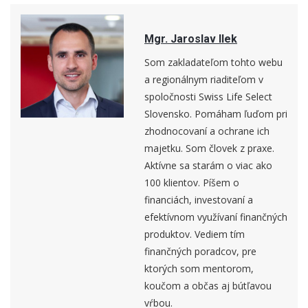
Mgr. Jaroslav Ilek
Som zakladateľom tohto webu
a regionálnym riaditeľom v
spoločnosti Swiss Life Select
Slovensko. Pomáham ľuďom pri
zhodnocovaní a ochrane ich
majetku. Som človek z praxe.
Aktívne sa starám o viac ako
100 klientov. Píšem o
financiách, investovaní a
efektívnom využívaní finančných
produktov. Vediem tím
finančných poradcov, pre
ktorých som mentorom,
koučom a občas aj bútľavou
vŕbou.