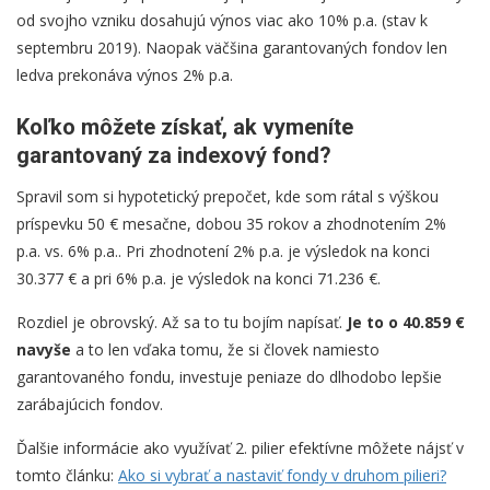
od svojho vzniku dosahujú výnos viac ako 10% p.a. (stav k
septembru 2019). Naopak väčšina garantovaných fondov len
ledva prekonáva výnos 2% p.a.
Koľko môžete získať, ak vymeníte
garantovaný za indexový fond?
Spravil som si hypotetický prepočet, kde som rátal s výškou
príspevku 50 € mesačne, dobou 35 rokov a zhodnotením 2%
p.a. vs. 6% p.a.. Pri zhodnotení 2% p.a. je výsledok na konci
30.377 € a pri 6% p.a. je výsledok na konci 71.236 €.
Rozdiel je obrovský. Až sa to tu bojím napísať.
Je to o 40.859 €
navyše
a to len vďaka tomu, že si človek namiesto
garantovaného fondu, investuje peniaze do dlhodobo lepšie
zarábajúcich fondov.
Ďalšie informácie ako využívať 2. pilier efektívne môžete nájsť v
tomto článku:
Ako si vybrať a nastaviť fondy v druhom pilieri?