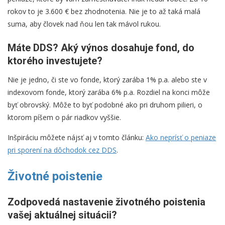
rokov to je 3.600 € bez zhodnotenia. Nie je to až taká malá
suma, aby človek nad ňou len tak mávol rukou.
Máte DDS? Aký výnos dosahuje fond, do
ktorého investujete?
Nie je jedno, či ste vo fonde, ktorý zarába 1% p.a. alebo ste v
indexovom fonde, ktorý zarába 6% p.a. Rozdiel na konci môže
byť obrovský. Môže to byť podobné ako pri druhom pilieri, o
ktorom píšem o pár riadkov vyššie.
Inšpiráciu môžete nájsť aj v tomto článku:
Ako neprísť o peniaze
pri sporení na dôchodok cez DDS
.
Životné poistenie
Zodpovedá nastavenie životného poistenia
vašej aktuálnej situácii?