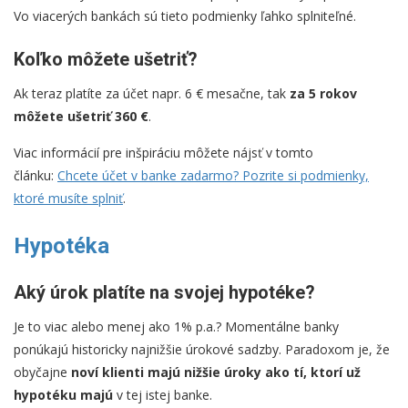
Vo viacerých bankách sú tieto podmienky ľahko splniteľné.
Koľko môžete ušetriť?
Ak teraz platíte za účet napr. 6 € mesačne, tak
za 5 rokov
môžete ušetriť 360 €
.
Viac informácií pre inšpiráciu môžete nájsť v tomto
článku:
Chcete účet v banke zadarmo? Pozrite si podmienky,
ktoré musíte splniť
.
Hypotéka
Aký úrok platíte na svojej hypotéke?
Je to viac alebo menej ako 1% p.a.? Momentálne banky
ponúkajú historicky najnižšie úrokové sadzby. Paradoxom je, že
obyčajne
noví klienti majú nižšie úroky ako tí, ktorí už
hypotéku majú
v tej istej banke.