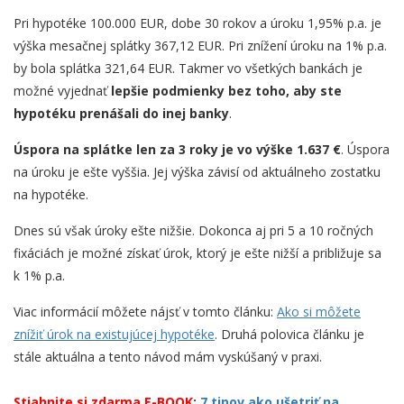
Pri hypotéke 100.000 EUR, dobe 30 rokov a úroku 1,95% p.a. je
výška mesačnej splátky 367,12 EUR. Pri znížení úroku na 1% p.a.
by bola splátka 321,64 EUR. Takmer vo všetkých bankách je
možné vyjednať
lepšie podmienky bez toho, aby ste
hypotéku prenášali do inej banky
.
Úspora na splátke len za 3 roky je vo výške 1.637 €
. Úspora
na úroku je ešte vyššia. Jej výška závisí od aktuálneho zostatku
na hypotéke.
Dnes sú však úroky ešte nižšie. Dokonca aj pri 5 a 10 ročných
fixáciách je možné získať úrok, ktorý je ešte nižší a približuje sa
k 1% p.a.
Viac informácií môžete nájsť v tomto článku:
Ako si môžete
znížiť úrok na existujúcej hypotéke
. Druhá polovica článku je
stále aktuálna a tento návod mám vyskúšaný v praxi.
Stiahnite si zdarma E-BOOK
:
7 tipov ako ušetriť na