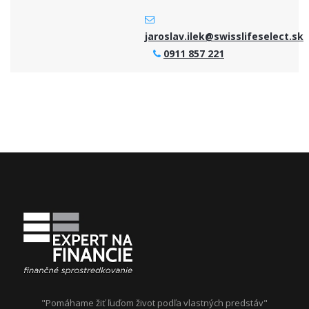
jaroslav.ilek@swisslifeselect.sk
0911 857 221
"Pomáhame žiť ľuďom život podľa vlastných predstáv"