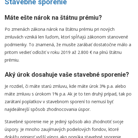
Stavebné sporenie
Máte ešte nárok na štátnu prémiu?
Po zmenách zákona nárok na štátnu prémiu pri nových
zmluvách vzniká len ľuďom, ktorí spĺňajú zákonom stanovené
podmienky. To znamená, že musíte zarábať dostatočne málo a
pritom vedieť odložiť v roku 2019 až 2.800 € na plnú štátnu
prémiu.
Aký úrok dosahuje vaše stavebné sporenie?
Je rozdiel, či máte starú zmluvu, kde máte úrok 3% p.a. alebo
máte zmluvu s úrokom 1% p.a. Ak je to ten druhý prípad, tak po
zarátaní poplatkov v stavebnom sporení to nemusí byť
najideálnejší spôsob zhodnocovania úspor.
Stavebné sporenie nie je jediný spôsob ako zhodnotiť svoje
úspory. Je mnoho zaujímavých podielových fondov, ktoré
dokážu priniesť vyšší výnos ako ponúka stavebné sporenie.