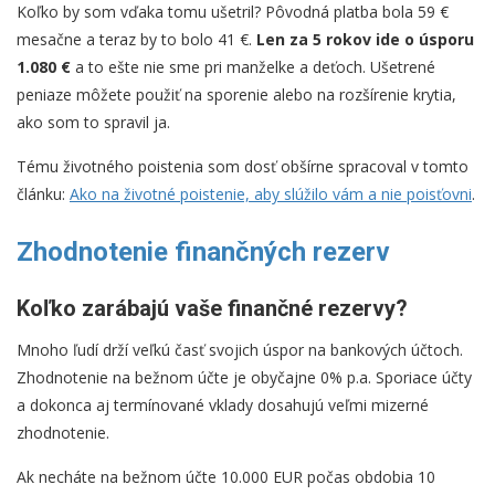
Koľko by som vďaka tomu ušetril? Pôvodná platba bola 59 €
mesačne a teraz by to bolo 41 €.
Len za 5 rokov ide o úsporu
1.080 €
a to ešte nie sme pri manželke a deťoch. Ušetrené
peniaze môžete použiť na sporenie alebo na rozšírenie krytia,
ako som to spravil ja.
Tému životného poistenia som dosť obšírne spracoval v tomto
článku:
Ako na životné poistenie, aby slúžilo vám a nie poisťovni
.
Zhodnotenie finančných rezerv
Koľko zarábajú vaše finančné rezervy?
Mnoho ľudí drží veľkú časť svojich úspor na bankových účtoch.
Zhodnotenie na bežnom účte je obyčajne 0% p.a. Sporiace účty
a dokonca aj termínované vklady dosahujú veľmi mizerné
zhodnotenie.
Ak necháte na bežnom účte 10.000 EUR počas obdobia 10