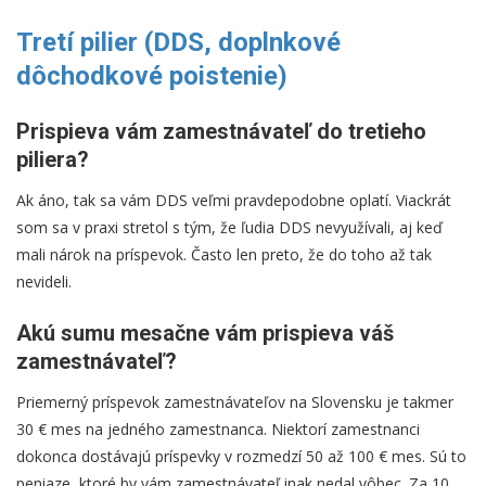
Tretí pilier (DDS, doplnkové
dôchodkové poistenie)
Prispieva vám zamestnávateľ do tretieho
piliera?
Ak áno, tak sa vám DDS veľmi pravdepodobne oplatí. Viackrát
som sa v praxi stretol s tým, že ľudia DDS nevyužívali, aj keď
mali nárok na príspevok. Často len preto, že do toho až tak
nevideli.
Akú sumu mesačne vám prispieva váš
zamestnávateľ?
Priemerný príspevok zamestnávateľov na Slovensku je takmer
30 € mes na jedného zamestnanca. Niektorí zamestnanci
dokonca dostávajú príspevky v rozmedzí 50 až 100 € mes. Sú to
peniaze, ktoré by vám zamestnávateľ inak nedal vôbec. Za 10