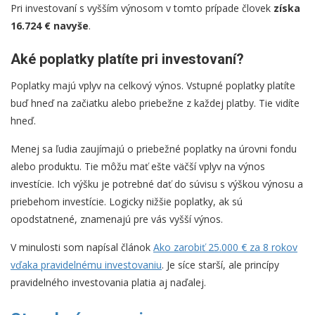
Pri investovaní s vyšším výnosom v tomto prípade človek
získa
16.724 € navyše
.
Aké poplatky platíte pri investovaní?
Poplatky majú vplyv na celkový výnos. Vstupné poplatky platíte
buď hneď na začiatku alebo priebežne z každej platby. Tie vidíte
hneď.
Menej sa ľudia zaujímajú o priebežné poplatky na úrovni fondu
alebo produktu. Tie môžu mať ešte väčší vplyv na výnos
investície. Ich výšku je potrebné dať do súvisu s výškou výnosu a
priebehom investície. Logicky nižšie poplatky, ak sú
opodstatnené, znamenajú pre vás vyšší výnos.
V minulosti som napísal článok
Ako zarobiť 25.000 € za 8 rokov
vďaka pravidelnému investovaniu
. Je síce starší, ale princípy
pravidelného investovania platia aj naďalej.