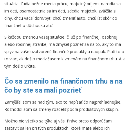
situácia. Ľudia bežne menia prácu, majú iný príjem, narodia sa
im deti, osamostatnia sa im deti, zdedia majetok, zväčšia si
dlhy, chcú väčší dom/byt, chcú zmeniť auto, chcú ísť skôr do
finančného dôchodku atď.
S každou zmenou vašej situácie, či už po finančnej, osobnej
alebo rodinnej stránke, má zmysel pozrieť sa na to, aký to má
vplyv na vaše uzatvorené finančné produkty a naopak. Platí to o
to viac, ak došlo medzičasom k zmenám na finančnom trhu. A k
tým došlo určite.
Čo sa zmenilo na finančnom trhu a na
čo by ste sa mali pozrieť
Zamýšľal som sa nad tým, ako to napísať čo najprehľadnejšie.
Rozhodol som sa zmeny rozdeliť podľa produktových skupín.
Možno nie všetko sa týka aj vás. Práve preto odporúčam
zastaviť sa len pri tých produktoch, ktoré máte alebo ich