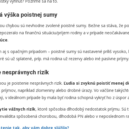
istky vyhnúť? Pozrime sa na to.
á výška poistnej sumy
ou chybou sú nevhodne zvolené poistné sumy. Bežne sa stáva, že po
a nepozeralo na finančnú situáciu/príjem rodiny a v prípade neočakávan
júce
.
m aj s opačným prípadom – poistné sumy sú nastavené príliš vysoko, l
ré sú už splatené, príp. má rodina už rezervy alebo iné pasívne príjmy
e nesprávnych rizík
u je poistenie nesprávnych rizík.
Ľudia si zvyknú poistiť menej dô
príjmov, napríklad zlomeniny alebo drobné úrazy. Vo väčšine takých
ý, v ideálnom prípade by mala byť rodina schopná vykryť ho z úspor a
tie vážnych rizík
, ktoré spôsobia dlhodobý nedostatok príjmu. Sú t
, invalidita spôsobená chorobou, dlhodobá PN alebo v neposlednom r
stenie tak, aby vám dobre slúžilo?