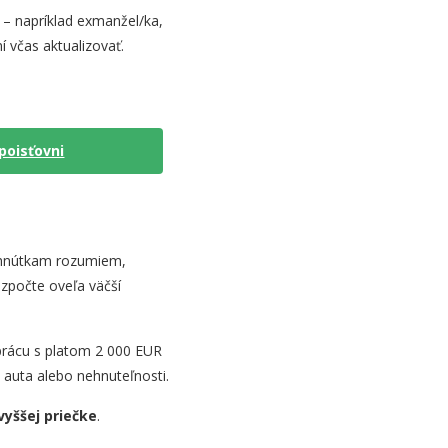
 – napríklad exmanžel/ka,
í včas aktualizovať.
 poisťovni
pohnútkam rozumiem,
ozpočte oveľa väčší
prácu s platom 2 000 EUR
 auta alebo nehnuteľnosti.
vyššej priečke
.