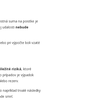
istná suma na poistke je
ej udalosti
nebude
ebo pri výpočte boli vzaté
.
ležité riziká
, ktoré
to prípadov je výpadok
lebo rezerv.
o napríklad trvalé následky
ade smrť.