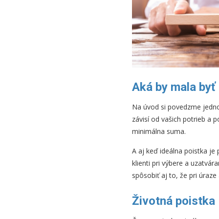
Aká by mala byť
Na úvod si povedzme jedno –
závisí od vašich potrieb a p
minimálna suma.
A aj keď ideálna poistka je
klienti pri výbere a uzatvá
spôsobiť aj to, že pri úraz
Životná poistka