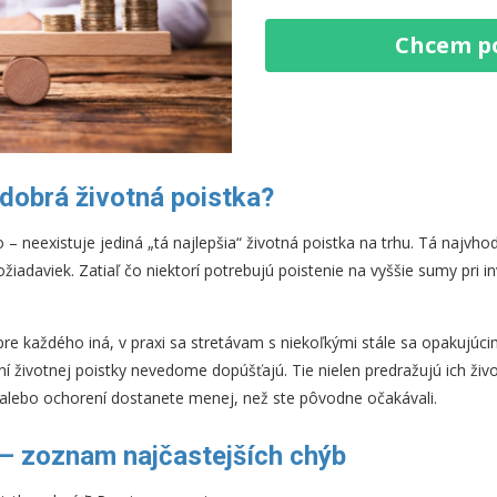
Chcem p
 dobrá životná poistka?
 neexistuje jediná „tá najlepšia“ životná poistka na trhu. Tá najvhod
ožiadaviek. Zatiaľ čo niektorí potrebujú poistenie na vyššie sumy pri i
 pre každého iná, v praxi sa stretávam s niekoľkými stále sa opakujúc
raní životnej poistky nevedome dopúšťajú. Tie nielen predražujú ich ži
e alebo ochorení dostanete menej, než ste pôvodne očakávali.
 – zoznam najčastejších chýb