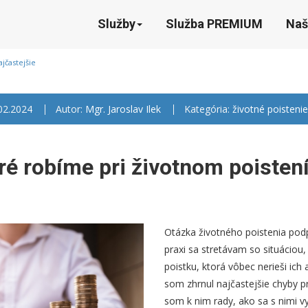
Služby
Služba PREMIUM
Naš
jčastejšie
.02.2024
Autor:
Mgr. Jaroslav Ilek
Kategória:
životné poistenie
ré robíme pri životnom poisten
Otázka životného poistenia pod
praxi sa stretávam so situáciou
poistku, ktorá vôbec nerieši ich 
som zhrnul najčastejšie chyby pr
som k nim rady, ako sa s nimi v