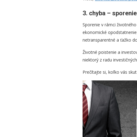
3. chyba – sporenie
Sporenie v rámci životného
ekonomické opodstatnenie.
netransparentné a ťažko do
Životné poistenie a investo
niektorý z radu investičnýc
Prečítajte si, koľko vás sku