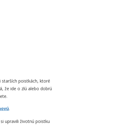
 starších poistkách, ktoré
, že ide o zlú alebo dobrú
ete.
 novú
.
i upravili životnú poistku