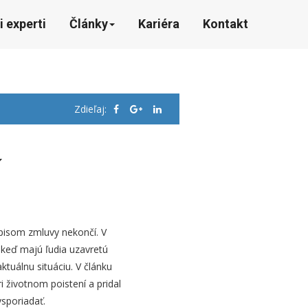
i experti
Články
Kariéra
Kontakt
Zdieľaj:
í
pisom zmluvy nekončí. V
, keď majú ľudia uzavretú
aktuálnu situáciu. V článku
i životnom poistení a pridal
ysporiadať.