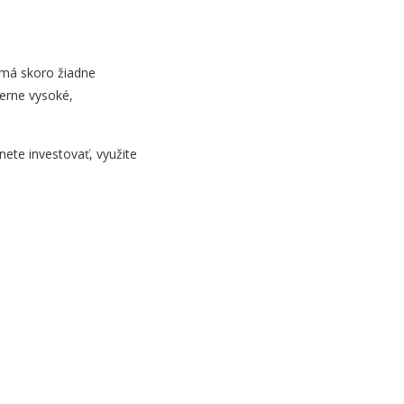
emá skoro žiadne
erne vysoké,
nete investovať, využite