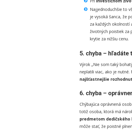
Pri
investičnom živ
Najjednoduchšie to vša
je vysoká šanca, že p
za každých okolností a
životných poistiek za
krytie za nižšiu cenu.
5. chyba – hľadáte 
Výrok „Nie som taký bohatý,
neplatili viac, ako je nutné
najšťastnejšie rozhodnu
6. chyba – oprávne
Chýbajúca oprávnená osoba
totiž osoba, ktorá má nárok
predmetom dedičského 
môže stať, že poistné plne