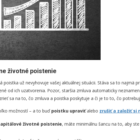
ne životné poistenie
á poistka už nevyhovuje vašej aktuálnej situácii. Stáva sa to najmä pri
né od ich uzatvorenia. Pozor, staršia zmluva automaticky neznamená
zrieť sa na to, čo zmluva a poistka poskytuje a či je to to, čo potrebuj
oľko možností – a to buď
poistku upraviť
alebo
zrušiť a založiť si
apitálové životné poistenie
, máte minimálnu šancu na to, aby ste s