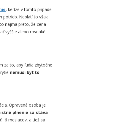
nie
, keďže v tomto prípade
 potrieb. Neplatí to však
e to najmä preto, že cena
tať vyššie alebo rovnaké
om za to, aby ľudia zbytočne
rytie
nemusí byť to
ácia. Opravená osoba je
istné plnenie sa stáva
ť i 6 mesiacov, a tiež sa