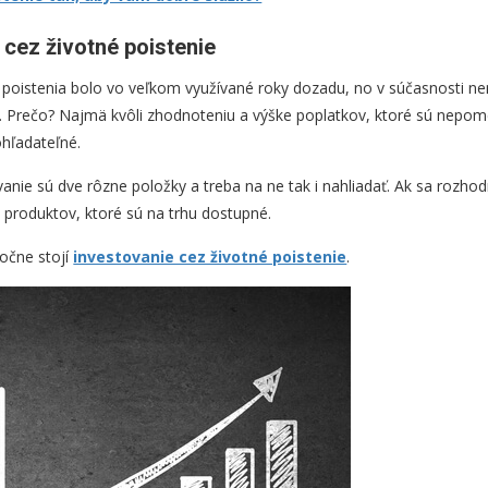
 cez životné poistenie
 poistenia bolo vo veľkom využívané roky dozadu, no v súčasnosti n
 Prečo? Najmä kvôli zhodnoteniu a výške poplatkov, ktoré sú nepom
hľadateľné.
vanie sú dve rôzne položky a treba na ne tak i nahliadať. Ak sa rozhod
h produktov, ktoré sú na trhu dostupné.
točne stojí
investovanie cez životné poistenie
.