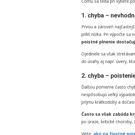
Čomu sa teda pri výbere po
1. chyba – nevhodn
Prvou a zároveň najčastejš
príliš nízka. Pri výpočte s
poistné plnenie dostaču
Ojedinele sa však stretáva
do úvahy aj napr. úvery, kto
2. chyba – poisteni
Ďalšou pomerne často chybo
nespôsobujú veľký výpadok 
príjmu krátkodobý a dočasn
Často sa však zabúda kry
po úraze, kritické choroby
Viete,
ako na životné poi