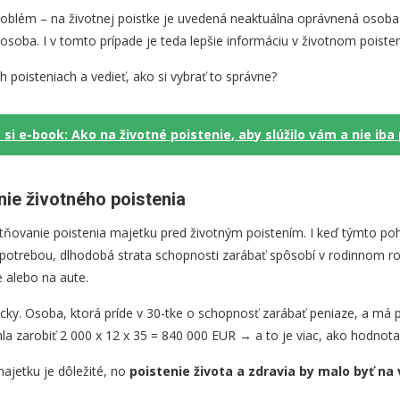
oblém – na životnej poistke je uvedená neaktuálna oprávnená osoba
osoba. I v tomto prípade je teda lepšie informáciu v životnom poisten
h poisteniach a vedieť, ako si vybrať to správne?
 si e-book: Ako na životné poistenie, aby slúžilo vám a nie iba
nie životného poistenia
tňovanie poistenia majetku pred životným poistením. I keď týmto 
 potrebou, dlhodobá strata schopnosti zarábať spôsobí v rodinnom r
 alebo na aute.
ky. Osoba, ktorá príde v 30-tke o schopnosť zarábať peniaze, a má 
a zarobiť 2 000 x 12 x 35 = 840 000 EUR → a to je viac, ako hodnota
ajetku je dôležité, no
poistenie života a zdravia by malo byť na 