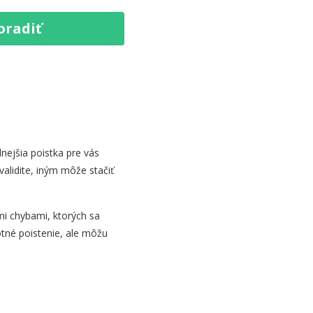
oradiť
nejšia poistka pre vás
nvalidite, iným môže stačiť
imi chybami, ktorých sa
votné poistenie, ale môžu