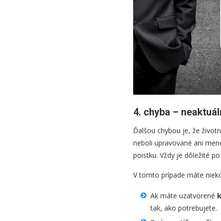
4. chyba – neaktuál
Ďalšou chybou je, že životn
neboli upravované ani mene
poistku. Vždy je dôležité po
V tomto prípade máte niek
Ak máte uzatvorené
k
tak, ako potrebujete.