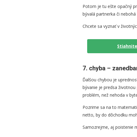
Potom je tu ešte opačný pr
bývalá partnerka či nebohá 
Chcete sa vyznať v životnýc
Stiahnite
7. chyba – zanedba
Ďalšou chybou je uprednos
bývanie je predsa životnou
problém, než nehoda v byte
Pozrime sa na to matematic
netto, by do dôchodku mohl
Samozrejme, aj poistenie m