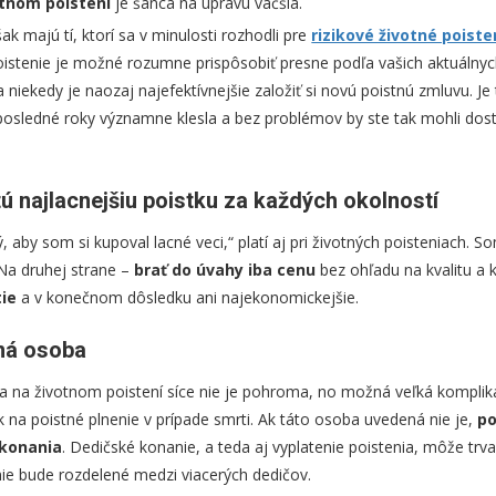
otnom poistení
je šanca na úpravu väčšia.
k majú tí, ktorí sa v minulosti rozhodli pre
rizikové životné poiste
oistenie je možné rozumne prispôsobiť presne podľa vašich aktuálnych
 niekedy je naozaj najefektívnejšie založiť si novú poistnú zmluvu. J
 posledné roky významne klesla a bez problémov by ste tak mohli dos
tú najlacnejšiu poistku za každých okolností
 aby som si kupoval lacné veci,“ platí aj pri životných poisteniach. S
. Na druhej strane –
brať do úvahy iba cenu
bez ohľadu na kvalitu a k
tie
a v konečnom dôsledku ani najekonomickejšie.
ná osoba
 na životnom poistení síce nie je pohroma, no možná veľká komplik
 na poistné plnenie v prípade smrti. Ak táto osoba uvedená nie je,
po
konania
. Dedičské konanie, a teda aj vyplatenie poistenia, môže trva
nie bude rozdelené medzi viacerých dedičov.