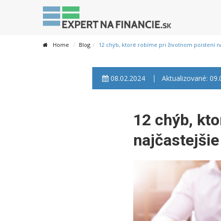
Home
Blog
12 chýb, ktoré robíme pri životnom poistení na
08.02.2024
Aktualizované: 09
12 chýb, kto
najčastejšie