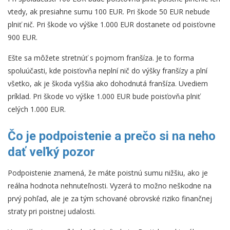
vtedy, ak presiahne sumu 100 EUR. Pri škode 50 EUR nebude
plniť nič. Pri škode vo výške 1.000 EUR dostanete od poisťovne
900 EUR.
Ešte sa môžete stretnúť s pojmom franšíza. Je to forma
spoluúčasti, kde poisťovňa neplní nič do výšky franšízy a plní
všetko, ak je škoda vyššia ako dohodnutá franšíza. Uvediem
príklad. Pri škode vo výške 1.000 EUR bude poisťovňa plniť
celých 1.000 EUR.
Čo je podpoistenie a prečo si na neho
dať veľký pozor
Podpoistenie znamená, že máte poistnú sumu nižšiu, ako je
reálna hodnota nehnuteľnosti. Vyzerá to možno neškodne na
prvý pohľad, ale je za tým schované obrovské riziko finančnej
straty pri poistnej udalosti.