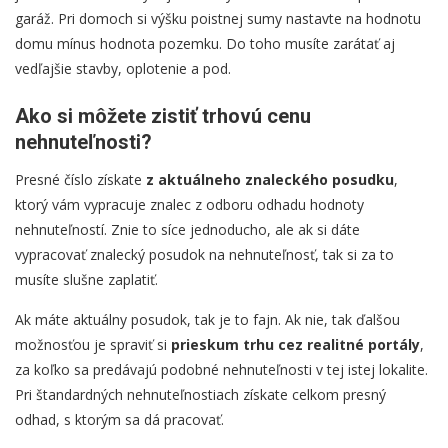
garáž. Pri domoch si výšku poistnej sumy nastavte na hodnotu
domu mínus hodnota pozemku. Do toho musíte zarátať aj
vedľajšie stavby, oplotenie a pod.
Ako si môžete zistiť trhovú cenu
nehnuteľnosti?
Presné číslo získate
z aktuálneho znaleckého posudku
,
ktorý vám vypracuje znalec z odboru odhadu hodnoty
nehnuteľností. Znie to síce jednoducho, ale ak si dáte
vypracovať znalecký posudok na nehnuteľnosť, tak si za to
musíte slušne zaplatiť.
Ak máte aktuálny posudok, tak je to fajn. Ak nie, tak ďalšou
možnosťou je spraviť si
prieskum trhu cez realitné portály
,
za koľko sa predávajú podobné nehnuteľnosti v tej istej lokalite.
Pri štandardných nehnuteľnostiach získate celkom presný
odhad, s ktorým sa dá pracovať.