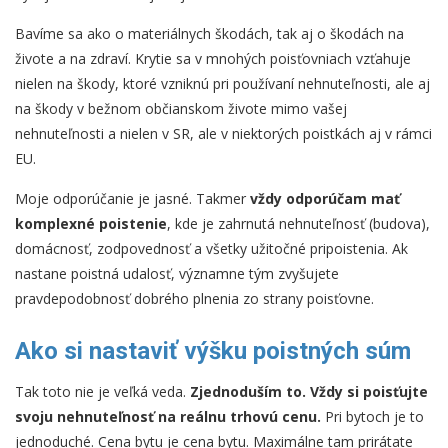
Bavíme sa ako o materiálnych škodách, tak aj o škodách na
živote a na zdraví. Krytie sa v mnohých poisťovniach vzťahuje
nielen na škody, ktoré vzniknú pri používaní nehnuteľnosti, ale aj
na škody v bežnom občianskom živote mimo vašej
nehnuteľnosti a nielen v SR, ale v niektorých poistkách aj v rámci
EU.
Moje odporúčanie je jasné. Takmer
vždy odporúčam mať
komplexné poistenie
, kde je zahrnutá nehnuteľnosť (budova),
domácnosť, zodpovednosť a všetky užitočné pripoistenia. Ak
nastane poistná udalosť, významne tým zvyšujete
pravdepodobnosť dobrého plnenia zo strany poisťovne.
Ako si nastaviť výšku poistných súm
Tak toto nie je veľká veda.
Zjednoduším to. Vždy si poisťujte
svoju nehnuteľnosť na reálnu trhovú cenu.
Pri bytoch je to
jednoduché. Cena bytu je cena bytu. Maximálne tam prirátate