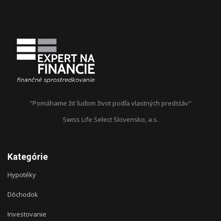
"Pomáhame žiť ľuďom život podľa vlastných predstáv"
Swiss Life Select Slovensko, a.s.
Kategórie
Hypotéky
Dôchodok
Investovanie