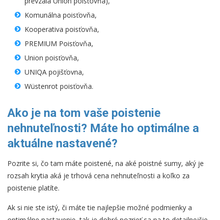
prevzala Union poisťovňa),
Komunálna poisťovňa,
Kooperativa poisťovňa,
PREMIUM Poisťovňa,
Union poisťovňa,
UNIQA pojišťovna,
Wüstenrot poisťovňa.
Ako je na tom vaše poistenie
nehnuteľnosti? Máte ho optimálne a
aktuálne nastavené?
Pozrite si, čo tam máte poistené, na aké poistné sumy, aký je
rozsah krytia aká je trhová cena nehnuteľnosti a koľko za
poistenie platíte.
Ak si nie ste istý, či máte tie najlepšie možné podmienky a
optimálne nastavenie, tak je dobré pozrieť sa na to detailnejšie