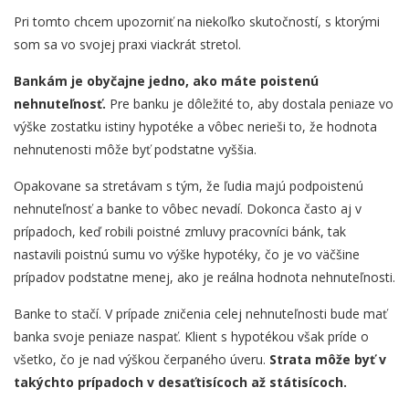
Pri tomto chcem upozorniť na niekoľko skutočností, s ktorými
som sa vo svojej praxi viackrát stretol.
Bankám je obyčajne jedno, ako máte poistenú
nehnuteľnosť.
Pre banku je dôležité to, aby dostala peniaze vo
výške zostatku istiny hypotéke a vôbec nerieši to, že hodnota
nehnutenosti môže byť podstatne vyššia.
Opakovane sa stretávam s tým, že ľudia majú podpoistenú
nehnuteľnosť a banke to vôbec nevadí. Dokonca často aj v
prípadoch, keď robili poistné zmluvy pracovníci bánk, tak
nastavili poistnú sumu vo výške hypotéky, čo je vo väčšine
prípadov podstatne menej, ako je reálna hodnota nehnuteľnosti.
Banke to stačí. V prípade zničenia celej nehnuteľnosti bude mať
banka svoje peniaze naspať. Klient s hypotékou však príde o
všetko, čo je nad výškou čerpaného úveru.
Strata môže byť v
takýchto prípadoch v desaťtisícoch až státisícoch.