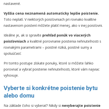
nastavené.
Vyššia cena neznamená automaticky lepšie poistenie.
Toto neplatí. V niektorých poisťovniach pri rovnako kvalitne
nastavenom poistení môžete platiť menej, ako v inej poisťovni.
Ideálne je, ak si spravíte
prehľad ponúk vo viacerých
poisťovniach
a kvalitné porovnanie poistenia nehnuteľnosti s
rovnakými parametrami – poistné riziká, poistné sumy a
spoluúčasť.
Pri tomto postupe získate ponuky, ktoré si môžete ľahko
porovnať a vybrať poistenie nehnuteľnosti, ktoré vám najviac
vyhovuje.
Vyberte si konkrétne poistenie bytu
alebo domu
Na základe čoho si vyberať? Nikdy si
nevyberajte poistenie