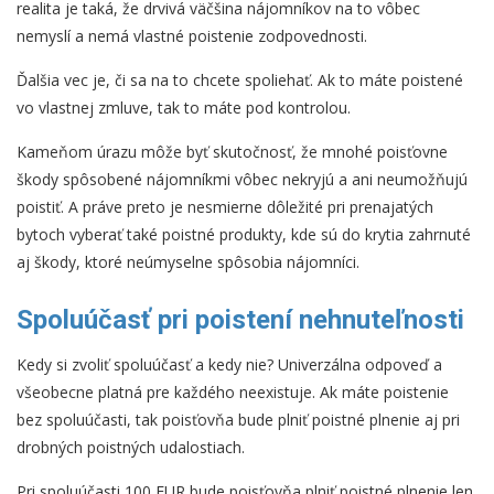
realita je taká, že drvivá väčšina nájomníkov na to vôbec
nemyslí a nemá vlastné poistenie zodpovednosti.
Ďalšia vec je, či sa na to chcete spoliehať. Ak to máte poistené
vo vlastnej zmluve, tak to máte pod kontrolou.
Kameňom úrazu môže byť skutočnosť, že mnohé poisťovne
škody spôsobené nájomníkmi vôbec nekryjú a ani neumožňujú
poistiť. A práve preto je nesmierne dôležité pri prenajatých
bytoch vyberať také poistné produkty, kde sú do krytia zahrnuté
aj škody, ktoré neúmyselne spôsobia nájomníci.
Spoluúčasť pri poistení nehnuteľnosti
Kedy si zvoliť spoluúčasť a kedy nie? Univerzálna odpoveď a
všeobecne platná pre každého neexistuje. Ak máte poistenie
bez spoluúčasti, tak poisťovňa bude plniť poistné plnenie aj pri
drobných poistných udalostiach.
Pri spoluúčasti 100 EUR bude poisťovňa plniť poistné plnenie len