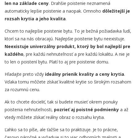
len na základe ceny
. Drahšie poistenie neznamená
automaticky lepšie poistenie a naopak. Omnoho
dôležitejší je
rozsah krytia a jeho kvalita
.
Chcem to najlepšie poistenie bytu. To je bežná požiadavka ľudí,
ktorí sa na nás obracajú. Najlepšie poistenie bytu neexistuje.
Neexistuje univerzálny produkt, ktorý by bol najlepší pre
každého
, pre každú nehnuteľnosť a pre každú lokalitu. A nie je
to len o poistení bytu. Platí to aj pre poistenie domu.
Hľadajte preto vždy
ideálny prienik kvality a ceny krytia
.
Vďaka tomu môžete získať kvalitné krytie so širokým rozsahom
za rozumnú cenu.
Ak to chcete docieliť, tak si budete musieť okrem ponuky
poistenia nehnuteľnosti,
pozrieť aj poistné podmienky
a až
vtedy môžete získať reálny obraz o rozsahu krytia.
Ľahko sa to píše, ale ťažšie sa to praktizuje. Je to prácne,
časovo náročné a vyžaduje si to viac odborných znalosti a