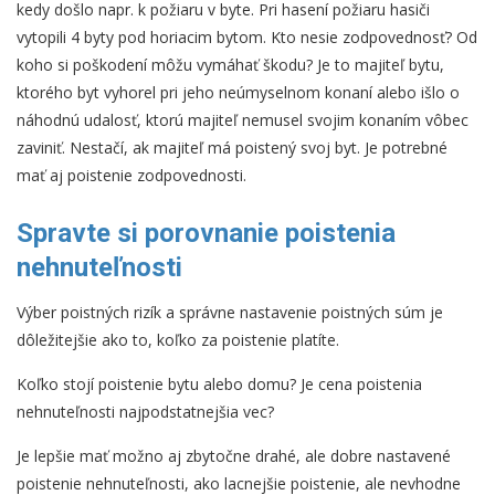
kedy došlo napr. k požiaru v byte. Pri hasení požiaru hasiči
vytopili 4 byty pod horiacim bytom. Kto nesie zodpovednosť? Od
koho si poškodení môžu vymáhať škodu? Je to majiteľ bytu,
ktorého byt vyhorel pri jeho neúmyselnom konaní alebo išlo o
náhodnú udalosť, ktorú majiteľ nemusel svojim konaním vôbec
zaviniť. Nestačí, ak majiteľ má poistený svoj byt. Je potrebné
mať aj poistenie zodpovednosti.
Spravte si porovnanie poistenia
nehnuteľnosti
Výber poistných rizík a správne nastavenie poistných súm je
dôležitejšie ako to, koľko za poistenie platíte.
Koľko stojí poistenie bytu alebo domu? Je cena poistenia
nehnuteľnosti najpodstatnejšia vec?
Je lepšie mať možno aj zbytočne drahé, ale dobre nastavené
poistenie nehnuteľnosti, ako lacnejšie poistenie, ale nevhodne