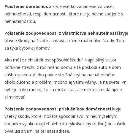
Poistenie domácnosti
kryje všetko zariadenie vo vašej
nehnuteľnosti, resp. domácnosti, ktoré nie je pevne spojené s
nehnuteľnosťou.
Poistenie zodpovednosti z vlastníctva nehnuteľnosti
kryje
hlavne škody na živote a zdraví a rôzne materiálne škody. Toto
sa týka bytov aj domov.
Ako môže nehnuteľnosť spôsobiť škodu? Napr. silný vietor
odfúkne strechu z rodinného domu a tá poškodí auto a dom
vášho suseda. Alebo padne strešná krytina na náhodného
okoloidúceho a problém, možno aj veľmi vážny, je na svete. Pri
byte je toho menej, čo sa môže stať, ale riziko sa nedá úplne
eliminovať.
Poistenie zodpovednosti príslušníkov domácnosti
kryje
všetky škody, ktoré môžete spôsobiť svojím neúmyselným
konaním vy ako majiteľ alebo ktorýkoľvek iný rodinný príslušník
bývajúci s vami na tej istej adrese.