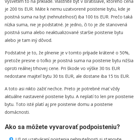
Vysvetlím to na príklade. Vlastníte byt v Bratislave, ktorého cena
je 200 tis EUR. Máte k nemu uzatvorené poistenie bytu, kde je
poistná suma na byt (nehnuteľnosť) iba 100 tis EUR. Prečo taká
nízka suma, nie je podstatné. Je jedno, či to je zle stanovená
poistná suma alebo neaktualizované staršie poistenie bytu
alebo je tam iný dôvod.
Podstatné je to, že plnenie je v tomto prípade krátené o 50%,
pretože presne o toľko je poistná suma na poistenie bytu nižšia
oproti reálnej trhovej cene. Pri škode vo výške 30 tis EUR
nedostane majiteľ bytu 30 tis EUR, ale dostane iba 15 tis EUR.
A toto asi nikto zažiť nechce. Preto je potrebné mať vždy
aktuálne nastavené poistenie bytu. A neplatí to len pre poistenie
bytu. Toto isté platí aj pre poistenie domu a poistenie
domácnosti.
Ako sa môžete vyvarovať podpoisteniu?
Už pri uzatváraní poistenia nehnuteľnosti si stanovte