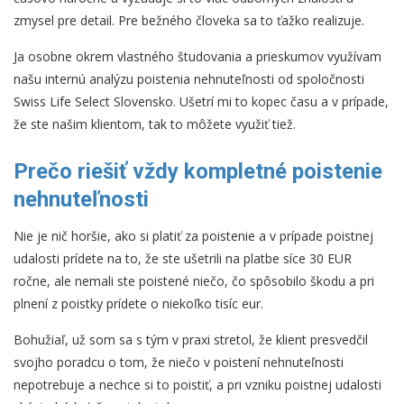
zmysel pre detail. Pre bežného človeka sa to ťažko realizuje.
Ja osobne okrem vlastného študovania a prieskumov využívam
našu internú analýzu poistenia nehnuteľnosti od spoločnosti
Swiss Life Select Slovensko. Ušetrí mi to kopec času a v prípade,
že ste našim klientom, tak to môžete využiť tiež.
Prečo riešiť vždy kompletné poistenie
nehnuteľnosti
Nie je nič horšie, ako si platiť za poistenie a v prípade poistnej
udalosti prídete na to, že ste ušetrili na platbe síce 30 EUR
ročne, ale nemali ste poistené niečo, čo spôsobilo škodu a pri
plnení z poistky prídete o niekoľko tisíc eur.
Bohužiaľ, už som sa s tým v praxi stretol, že klient presvedčil
svojho poradcu o tom, že niečo v poistení nehnuteľnosti
nepotrebuje a nechce si to poistiť, a pri vzniku poistnej udalosti