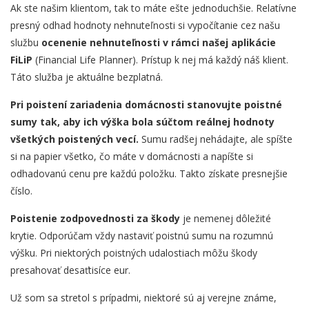
Ak ste našim klientom, tak to máte ešte jednoduchšie. Relatívne
presný odhad hodnoty nehnuteľnosti si vypočítanie cez našu
službu
ocenenie nehnuteľnosti v rámci našej aplikácie
FiLiP
(Financial Life Planner). Prístup k nej má každý náš klient.
Táto služba je aktuálne bezplatná.
Pri poistení zariadenia domácnosti stanovujte poistné
sumy tak, aby ich výška bola súčtom reálnej hodnoty
všetkých poistených vecí.
Sumu radšej nehádajte, ale spíšte
si na papier všetko, čo máte v domácnosti a napíšte si
odhadovanú cenu pre každú položku. Takto získate presnejšie
číslo.
Poistenie zodpovednosti za škody
je nemenej dôležité
krytie. Odporúčam vždy nastaviť poistnú sumu na rozumnú
výšku. Pri niektorých poistných udalostiach môžu škody
presahovať desaťtisíce eur.
Už som sa stretol s prípadmi, niektoré sú aj verejne známe,