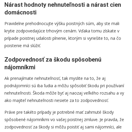
Nárast hodnoty nehnuteľnosti a nárast cien
domácnosti
Pravidelne prehodnocujte výšku poistných súm, aby ste mali
krytie zodpovedajúce trhovým cenám. Vďaka tomu získate v
prípade poistnej udalosti plnenie, ktorým si vyriešite to, na čo
poistenie má slúžiť.
Zodpovednosť za škodu spôsobenú
nájomníkmi
Ak prenajímate nehnuteľnosť, tak myslite na to, že aj
podnájomníci sú iba ľudia a môžu spôsobiť škodu pri používaní
nehnuteľnosti. Škoda môže byť aj naozaj veľkého rozsahu a vy
ako majiteľ nehnuteľnosti nesiete za to zodpovednosť.
Práve pre takéto prípady je potrebné mať zahrnuté škody
spôsobené nájomníkmi vo vašej poistnej zmluve. Je pravda, že
zodpovednosť za škody si môžu poistiť aj sami nájomníci, ale