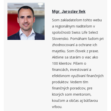
Mgr. Jaroslav Ilek
Som zakladateľom tohto webu
a regionálnym riaditeľom v
spoločnosti Swiss Life Select
Slovensko. Pomáham ľuďom pri
zhodnocovaní a ochrane ich
majetku. Som človek z praxe.
Aktívne sa starám o viac ako
100 klientov. Píšem o
financiách, investovaní a
efektívnom využívaní finančných
produktov. Vediem tím
finančných poradcov, pre
ktorých som mentorom,
koučom a občas aj bútľavou
vŕbou.