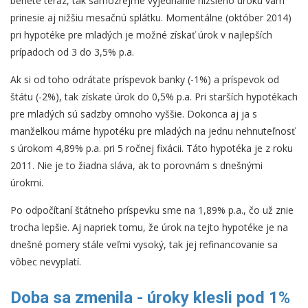
beriete teraz, tak samozrejme vyjednanie nižšieho úroku vám
prinesie aj nižšiu mesačnú splátku. Momentálne (október 2014)
pri hypotéke pre mladých je možné získať úrok v najlepších
prípadoch od 3 do 3,5% p.a.
Ak si od toho odrátate príspevok banky (-1%) a príspevok od
štátu (-2%), tak získate úrok do 0,5% p.a. Pri starších hypotékach
pre mladých sú sadzby omnoho vyššie. Dokonca aj ja s
manželkou máme hypotéku pre mladých na jednu nehnuteľnosť
s úrokom 4,89% p.a. pri 5 ročnej fixácii. Táto hypotéka je z roku
2011. Nie je to žiadna sláva, ak to porovnám s dnešnými
úrokmi.
Po odpočítaní štátneho príspevku sme na 1,89% p.a., čo už znie
trocha lepšie. Aj napriek tomu, že úrok na tejto hypotéke je na
dnešné pomery stále veľmi vysoký, tak jej refinancovanie sa
vôbec nevyplatí.
Doba sa zmenila - úroky klesli pod 1%