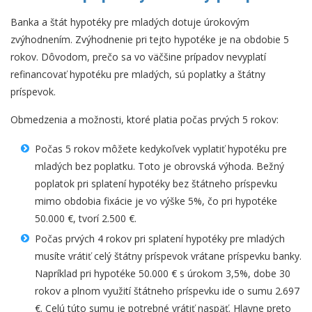
Banka a štát hypotéky pre mladých dotuje úrokovým
zvýhodnením. Zvýhodnenie pri tejto hypotéke je na obdobie 5
rokov. Dôvodom, prečo sa vo väčšine prípadov nevyplatí
refinancovať hypotéku pre mladých, sú poplatky a štátny
príspevok.
Obmedzenia a možnosti, ktoré platia počas prvých 5 rokov:
Počas 5 rokov môžete kedykoľvek vyplatiť hypotéku pre
mladých bez poplatku. Toto je obrovská výhoda. Bežný
poplatok pri splatení hypotéky bez štátneho príspevku
mimo obdobia fixácie je vo výške 5%, čo pri hypotéke
50.000 €, tvorí 2.500 €.
Počas prvých 4 rokov pri splatení hypotéky pre mladých
musíte vrátiť celý štátny príspevok vrátane príspevku banky.
Napríklad pri hypotéke 50.000 € s úrokom 3,5%, dobe 30
rokov a plnom využití štátneho príspevku ide o sumu 2.697
€. Celú túto sumu je potrebné vrátiť naspäť. Hlavne preto