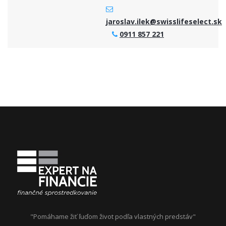
jaroslav.ilek@swisslifeselect.sk
0911 857 221
"Pomáhame žiť ľuďom život podľa vlastných predstáv"