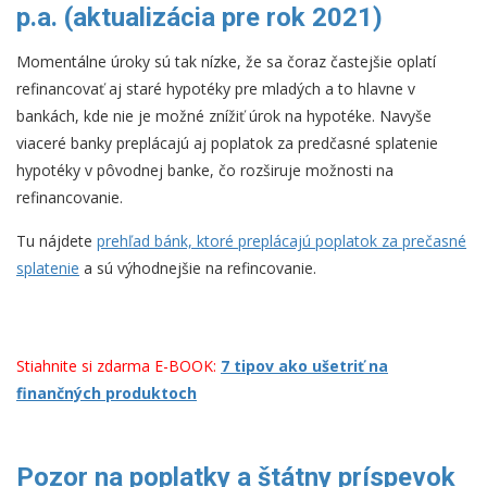
p.a. (aktualizácia pre rok 2021)
Momentálne úroky sú tak nízke, že sa čoraz častejšie oplatí
refinancovať aj staré hypotéky pre mladých a to hlavne v
bankách, kde nie je možné znížiť úrok na hypotéke. Navyše
viaceré banky preplácajú aj poplatok za predčasné splatenie
hypotéky v pôvodnej banke, čo rozširuje možnosti na
refinancovanie.
Tu nájdete
prehľad bánk, ktoré preplácajú poplatok za prečasné
splatenie
a sú výhodnejšie na refincovanie.
Stiahnite si zdarma E-BOOK:
7 tipov ako ušetriť na
finančných produktoch
Pozor na poplatky a štátny príspevok