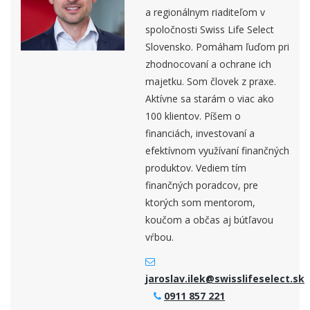
a regionálnym riaditeľom v
spoločnosti Swiss Life Select
Slovensko. Pomáham ľuďom pri
zhodnocovaní a ochrane ich
majetku. Som človek z praxe.
Aktívne sa starám o viac ako
100 klientov. Píšem o
financiách, investovaní a
efektívnom využívaní finančných
produktov. Vediem tím
finančných poradcov, pre
ktorých som mentorom,
koučom a občas aj bútľavou
vŕbou.
jaroslav.ilek@swisslifeselect.sk
0911 857 221