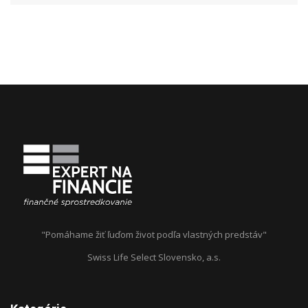
"Pomáhame žiť ľuďom život podľa vlastných predstáv"
Swiss Life Select Slovensko, a.s.