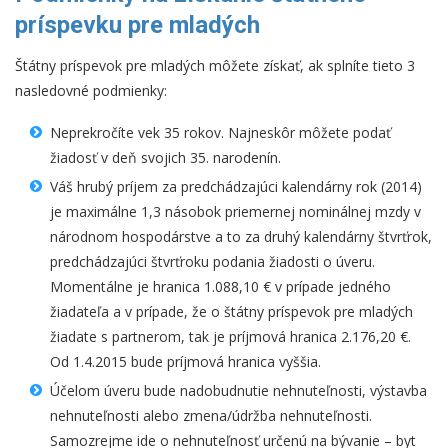
príspevku pre mladých
Štátny príspevok pre mladých môžete získať, ak splníte tieto 3
nasledovné podmienky:
Neprekročíte vek 35 rokov. Najneskôr môžete podať
žiadosť v deň svojich 35. narodenín.
Váš hrubý príjem za predchádzajúci kalendárny rok (2014)
je maximálne 1,3 násobok priemernej nominálnej mzdy v
národnom hospodárstve a to za druhý kalendárny štvrťrok,
predchádzajúci štvrťroku podania žiadosti o úveru.
Momentálne je hranica 1.088,10 € v prípade jedného
žiadateľa a v prípade, že o štátny príspevok pre mladých
žiadate s partnerom, tak je príjmová hranica 2.176,20 €.
Od 1.4.2015 bude príjmová hranica vyššia.
Účelom úveru bude nadobudnutie nehnuteľnosti, výstavba
nehnuteľnosti alebo zmena/údržba nehnuteľnosti.
Samozrejme ide o nehnuteľnosť určenú na bývanie – byt