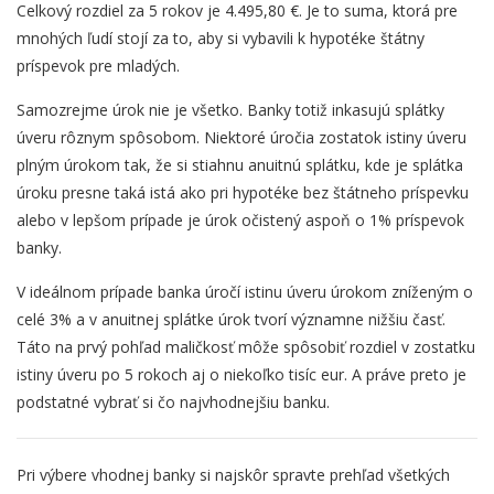
Celkový rozdiel za 5 rokov je 4.495,80 €. Je to suma, ktorá pre
mnohých ľudí stojí za to, aby si vybavili k hypotéke štátny
príspevok pre mladých.
Samozrejme úrok nie je všetko. Banky totiž inkasujú splátky
úveru rôznym spôsobom. Niektoré úročia zostatok istiny úveru
plným úrokom tak, že si stiahnu anuitnú splátku, kde je splátka
úroku presne taká istá ako pri hypotéke bez štátneho príspevku
alebo v lepšom prípade je úrok očistený aspoň o 1% príspevok
banky.
V ideálnom prípade banka úročí istinu úveru úrokom zníženým o
celé 3% a v anuitnej splátke úrok tvorí významne nižšiu časť.
Táto na prvý pohľad maličkosť môže spôsobiť rozdiel v zostatku
istiny úveru po 5 rokoch aj o niekoľko tisíc eur. A práve preto je
podstatné vybrať si čo najvhodnejšiu banku.
Pri výbere vhodnej banky si najskôr spravte prehľad všetkých