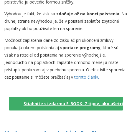
poisťovňa ju odvedie formou zrážky.
Výhodou je fakt, že zisk sa
zdaňuje až na konci poistenia
. Na
druhej strane nevýhodou je, že v poistení zaplatíte zbytočné
poplatky ak ho používate len na sporenie.
Možnosť zaplatenia dane zo zisku až pri ukončení zmluvy
ponúkajú okrem poistenia aj
sporiace programy
, ktoré sú
však na rozdiel od poistenia na sporenie výhodnejšie.
Jednoducho na poplatkoch zaplatíte omnoho menej a máte
prístup k peniazom aj v priebehu sporenia. O efektivite sporenia
cez poistenie si môžete prečítať aj v
tomto článku
.
Stiahnite si zdarma E-BOOK: 7 tipov, ako ušetriť n