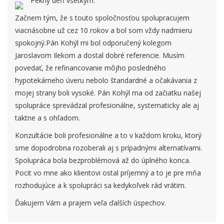
Pekný deň všetkým.
Začnem tým, že s touto spoločnosťou spolupracujem
viacnásobne už cez 10 rokov a bol som vždy nadmieru
spokojný.Pán Kohýl mi bol odporučený kolegom
Jaroslavom Ilekom a dostal dobré referencie. Musím
povedať, že refinancovanie môjho posledného
hypotekárneho úveru nebolo štandardné a očakávania z
mojej strany boli vysoké. Pán Kohýl ma od začiatku našej
spolupráce sprevádzal profesionálne, systematicky ale aj
taktne a s ohľadom.
Konzultácie boli profesionálne a to v každom kroku, ktorý
sme dopodrobna rozoberali aj s prípadnými alternatívami.
Spolupráca bola bezproblémová až do úplného konca.
Pocit vo mne ako klientovi ostal príjemný a to je pre mňa
rozhodujúce a k spolupráci sa kedykoľvek rád vrátim.
Ďakujem Vám a prajem veľa ďalších úspechov.