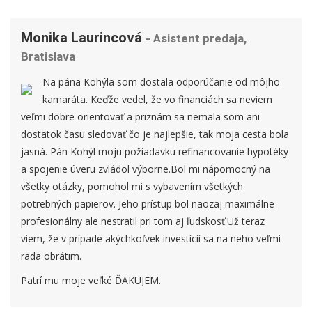
Monika Laurincová
- Asistent predaja,
Bratislava
Na pána Kohýla som dostala odporúčanie od môjho
kamaráta. Keďže vedel, že vo financiách sa neviem
veľmi dobre orientovať a priznám sa nemala som ani
dostatok času sledovať čo je najlepšie, tak moja cesta bola
jasná. Pán Kohýl moju požiadavku refinancovanie hypotéky
a spojenie úveru zvládol výborne.Bol mi nápomocný na
všetky otázky, pomohol mi s vybavením všetkých
potrebných papierov. Jeho prístup bol naozaj maximálne
profesionálny ale nestratil pri tom aj ľudskosť.Už teraz
viem, že v prípade akýchkoľvek investícií sa na neho veľmi
rada obrátim.
Patrí mu moje veľké ĎAKUJEM.