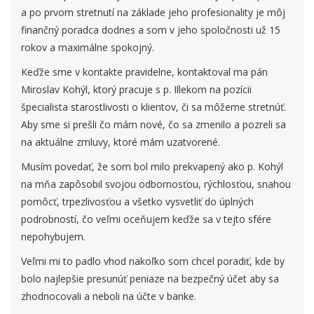
a po prvom stretnutí na základe jeho profesionality je môj
finančný poradca dodnes a som v jeho spoločnosti už 15
rokov a maximálne spokojný.
Keďže sme v kontakte pravidelne, kontaktoval ma pán
Miroslav Kohýl, ktorý pracuje s p. Illekom na pozícii
špecialista starostlivosti o klientov, či sa môžeme stretnúť.
Aby sme si prešli čo mám nové, čo sa zmenilo a pozreli sa
na aktuálne zmluvy, ktoré mám uzatvorené.
Musím povedať, že som bol milo prekvapený ako p. Kohýl
na mňa zapôsobil svojou odbornosťou, rýchlosťou, snahou
pomôcť, trpezlivosťou a všetko vysvetliť do úplných
podrobností, čo veľmi oceňujem keďže sa v tejto sfére
nepohybujem.
Veľmi mi to padlo vhod nakoľko som chcel poradiť, kde by
bolo najlepšie presunúť peniaze na bezpečný účet aby sa
zhodnocovali a neboli na účte v banke.