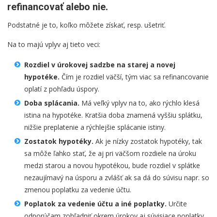
refinancovať alebo nie.
Podstatné je to, koľko môžete získať, resp. ušetriť.
Na to majú vplyv aj tieto veci:
Rozdiel v úrokovej sadzbe na starej a novej
hypotéke.
Čím je rozdiel väčší, tým viac sa refinancovanie
oplatí z pohľadu úspory.
Doba splácania.
Má veľký vplyv na to, ako rýchlo klesá
istina na hypotéke. Kratšia doba znamená vyššiu splátku,
nižšie preplatenie a rýchlejšie splácanie istiny.
Zostatok hypotéky.
Ak je nízky zostatok hypotéky, tak
sa môže ľahko stať, že aj pri väčšom rozdiele na úroku
medzi starou a novou hypotékou, bude rozdiel v splátke
nezaujímavý na úsporu a zvlášť ak sa dá do súvisu napr. so
zmenou poplatku za vedenie účtu.
Poplatok za vedenie účtu a iné poplatky.
Určite
odporúčam zohľadniť okrem úrokov aj súvisiace poplatky.