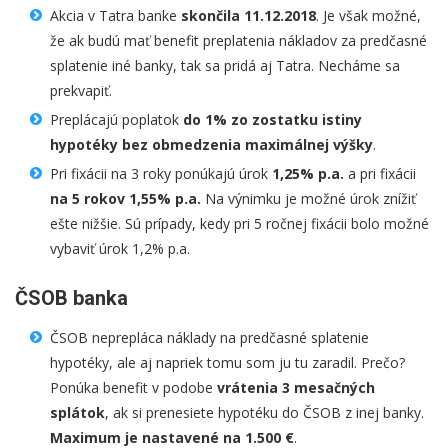
Akcia v Tatra banke
skončila 11.12.2018
. Je však možné,
že ak budú mať benefit preplatenia nákladov za predčasné
splatenie iné banky, tak sa pridá aj Tatra. Necháme sa
prekvapiť.
Preplácajú poplatok
do 1% zo zostatku istiny
hypotéky bez obmedzenia maximálnej výšky
.
Pri fixácii na 3 roky ponúkajú úrok
1,25% p.a.
a pri fixácii
na 5 rokov 1,55% p.a.
Na výnimku je možné úrok znížiť
ešte nižšie. Sú prípady, kedy pri 5 ročnej fixácii bolo možné
vybaviť úrok 1,2% p.a.
ČSOB banka
ČSOB neprepláca náklady na predčasné splatenie
hypotéky, ale aj napriek tomu som ju tu zaradil. Prečo?
Ponúka benefit v podobe
vrátenia 3 mesačných
splátok
, ak si prenesiete hypotéku do ČSOB z inej banky.
Maximum je nastavené na 1.500 €
.