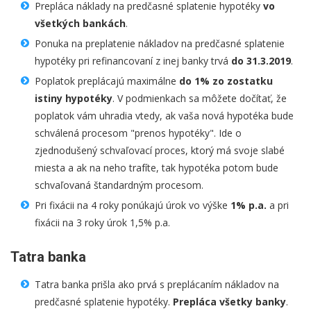
Prepláca náklady na predčasné splatenie hypotéky
vo
všetkých bankách
.
Ponuka na preplatenie nákladov na predčasné splatenie
hypotéky pri refinancovaní z inej banky trvá
do 31.3.2019
.
Poplatok preplácajú maximálne
do 1% zo zostatku
istiny hypotéky
. V podmienkach sa môžete dočítať, že
poplatok vám uhradia vtedy, ak vaša nová hypotéka bude
schválená procesom "prenos hypotéky". Ide o
zjednodušený schvaľovací proces, ktorý má svoje slabé
miesta a ak na neho trafíte, tak hypotéka potom bude
schvaľovaná štandardným procesom.
Pri fixácii na 4 roky ponúkajú úrok vo výške
1% p.a.
a pri
fixácii na 3 roky úrok 1,5% p.a.
Tatra banka
Tatra banka prišla ako prvá s preplácaním nákladov na
predčasné splatenie hypotéky.
Prepláca všetky banky
.