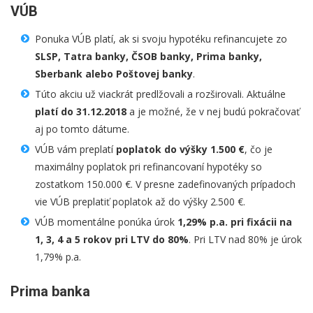
VÚB
Ponuka VÚB platí, ak si svoju hypotéku refinancujete zo
SLSP, Tatra banky, ČSOB banky, Prima banky,
Sberbank alebo Poštovej banky
.
Túto akciu už viackrát predlžovali a rozširovali. Aktuálne
platí do 31.12.2018
a je možné, že v nej budú pokračovať
aj po tomto dátume.
VÚB vám preplatí
poplatok do výšky 1.500 €
, čo je
maximálny poplatok pri refinancovaní hypotéky so
zostatkom 150.000 €. V presne zadefinovaných prípadoch
vie VÚB preplatiť poplatok až do výšky 2.500 €.
VÚB momentálne ponúka úrok
1,29% p.a. pri fixácii na
1, 3, 4 a 5 rokov pri LTV do 80%
. Pri LTV nad 80% je úrok
1,79% p.a.
Prima banka