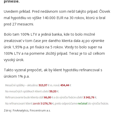
prinesie.
Uvediem príklad. Pred nedávnom som riešil takýto prípad. Človek
mal hypotéku vo výške 140.000 EUR na 30 rokov, ktorú si bral
pred 27 mesiacmi.
Bolo tam 100% LTV a jediná banka, kde to bolo možné
zrealizovať v tom čase pre daného klienta dala aj po výnimke
úrok 1,95% p.a. pri fixácii na 5 rokov. Vtedy to bolo super na
100% LTV a na pomerne zložitý prípad. Teraz je to už celkom
vysoký úrok.
Takto vyzeral prepočet, ak by klient hypotéku refinancoval s
úrokom 1% p.a.
Zdroj: FinAnalytics, Fincentrum a.s.