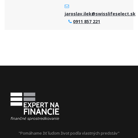
jaroslav.ilek@swisslifeselect.sk
0911 857 221
"Pomáhame žiť ľuďom život podľa vlastných predstáv"