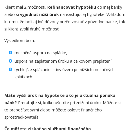
Klient mal 2 možnosti.
Refinancovať hypotéku
do inej banky
alebo si
vyjednať nižší úrok
na existujúcej hypotéke. Vzhľadom
k tomu, že boli aj iné dôvody prečo zostať v pôvodne banke, tak
si klient zvolil druhú možnosť.
Výsledkom bola:
mesačná úspora na splátke,
úspora na zaplatenom úroku a celkovom preplatení,
rýchlejšie splácanie istiny úveru pri nižších mesačných
splátkach.
Máte vyšší úrok na hypotéke ako je aktuálna ponuka
bánk?
Prerátajte si, koľko ušetríte pri znížení úroku. Môžete si
to prepočítať sami alebo môžete osloviť finančného
sprostredkovateľa.
Čo môžete získať so službami finančného