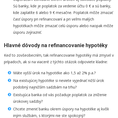
Sú banky, kde je poplatok za vedenie účtu 0 € a sú banky,
kde zaplatíte 6 alebo 9 € mesačne. Poplatok môže zmazať
časť úspory pri refinancovaní a pri veľmi malých
hypotékach môže zmazať celú úsporu alebo naopak môže
úsporu zvýrazniť.
Hlavné dôvody na refinancovanie hypotéky
Keď to zovšeobecním, tak refinancovanie hypotéky má zmysel v
prípadoch, ak si na viaceré z týchto otázok odpoviete kladne:
Máte vyšší úrok na hypotéke ako 1,5 až 2% p.a.?
Na existujúcej hypotéke si neviete vyjednať nižší úrok
podobný najnižším sadzbám na trhu?
Existujúca banka od vás požaduje poplatok za zníženie
úrokovej sadzby?
Chcete zmeniť banku okrem úspory na hypotéke aj kvôli
iným službám, s ktorými nie ste spokojný?