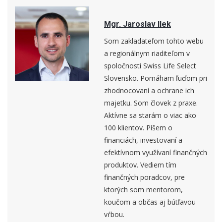
Mgr. Jaroslav Ilek
Som zakladateľom tohto webu
a regionálnym riaditeľom v
spoločnosti Swiss Life Select
Slovensko. Pomáham ľuďom pri
zhodnocovaní a ochrane ich
majetku. Som človek z praxe.
Aktívne sa starám o viac ako
100 klientov. Píšem o
financiách, investovaní a
efektívnom využívaní finančných
produktov. Vediem tím
finančných poradcov, pre
ktorých som mentorom,
koučom a občas aj bútľavou
vŕbou.