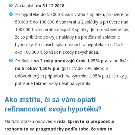
Akcia platí
do 31.12.2018
.
Pri hypotéke do 50.000 € vám vrátia 1 splátku, pri úvere od
50.000 € do 100.000 € vám vrátia 2 splátky a pri úvere nad
100.000 € vám vrátia naspäť 3 splátky. Je to nastavené tak,
že to približne pokryje náklady na predčasné splatenie
hypotéky. Pri dlhších splatnostiach a hypotékach nižších
ako 100.000 € to však niekedy nevychádza.
Pri fixácii
na 3 roky ponúkajú úrok 1,25% p.a.
a pri fixácii
na 5 rokov 1,50% p.a.
(pri LTV do 70% alebo v
odôvodnených prípadoch na výnimku 1,35% p.a.). Úroky je
potrebné takmer vždy riešiť na výnimku.
Ako zistíte, či sa vám oplatí
refinancovať svoju hypotéku?
Na túto otázku odpovedia čísla.
Spravte si prepočet a
rozhodnite sa pragmaticky podľa toho, čo vám to