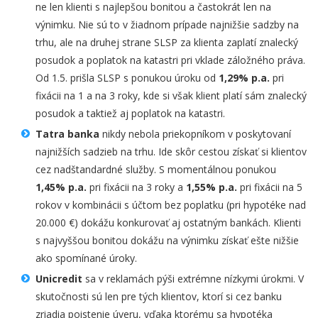
ne len klienti s najlepšou bonitou a častokrát len na
výnimku. Nie sú to v žiadnom prípade najnižšie sadzby na
trhu, ale na druhej strane SLSP za klienta zaplatí znalecký
posudok a poplatok na katastri pri vklade záložného práva.
Od 1.5. prišla SLSP s ponukou úroku od
1,29% p.a.
pri
fixácii na 1 a na 3 roky, kde si však klient platí sám znalecký
posudok a taktiež aj poplatok na katastri.
Tatra banka
nikdy nebola priekopníkom v poskytovaní
najnižších sadzieb na trhu. Ide skôr cestou získať si klientov
cez nadštandardné služby. S momentálnou ponukou
1,45% p.a.
pri fixácii na 3 roky a
1,55% p.a.
pri fixácii na 5
rokov v kombinácii s účtom bez poplatku (pri hypotéke nad
20.000 €) dokážu konkurovať aj ostatným bankách. Klienti
s najvyššou bonitou dokážu na výnimku získať ešte nižšie
ako spomínané úroky.
Unicredit
sa v reklamách pýši extrémne nízkymi úrokmi. V
skutočnosti sú len pre tých klientov, ktorí si cez banku
zriadia poistenie úveru, vďaka ktorému sa hypotéka