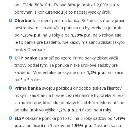
pri LTV do 50%. Pri LTV nad 80% je úrok až 2,09% p.a. V
porovnaní s konkurenciou je to naozaj vysoký úrok.
Oberbank
je menej známa banka. Bežne sa s ňou v praxi
nestretávam. Ich aktuálna ponuka na hypotékach je úrok
od
1,35% p.a.
na 3 roky a od
1,39% p.a.
na 5 rokov. Nie
je to banka pre každého. Nie každý má šancu získať takýto
úrok v Oberbank.
OTP
banka
sa snaží po vzore Prima banky získať väčší
trhový podiel tým, že ponúka nízke úrokové sadzby pre
každého. Momentálne poskytuje úrok
1,2% p.a.
pri fixácii
na 3 a 5 rokov.
Prima banka
svojou politikou dlhodobo získava klientov
nízkymi sadzbami a hlavne cez refinančné hypotéky zbiera
z trhu klientov, ktorí idú po nízkych sadzbách. Momentálne
ponúka úrok vo výške
1,2%
p.a.
pri fixácii na 4 roky.
SLSP
oficiálne ponúka pri fixácii na 3 roky sadzby od
1,49%
p.a.
a pri fixácii na 5 rokov od
1,59% p.a.
Dostanú sa na