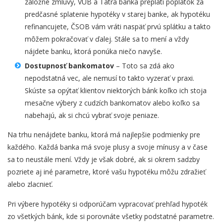
záložné zmluvy, VÚB a Tatra banka preplatí poplatok za
predčasné splatenie hypotéky v starej banke, ak hypotéku
refinancujete, ČSOB vám vráti naspäť prvú splátku a takto
môžem pokračovať v ďalej. Stále sa to mení a vždy
nájdete banku, ktorá ponúka niečo navyše.
Dostupnosť bankomatov
– Toto sa zdá ako
nepodstatná vec, ale nemusí to takto vyzerať v praxi.
Skúste sa opýtať klientov niektorých bánk koľko ich stoja
mesačne výbery z cudzích bankomatov alebo koľko sa
nabehajú, ak si chcú vybrať svoje peniaze.
Na trhu nenájdete banku, ktorá má najlepšie podmienky pre
každého. Každá banka má svoje plusy a svoje mínusy a v čase
sa to neustále mení. Vždy je však dobré, ak si okrem sadzby
pozriete aj iné parametre, ktoré vašu hypotéku môžu zdražieť
alebo zlacnieť.
Pri výbere hypotéky si odporúčam vypracovať prehľad hypoték
zo všetkých bánk, kde si porovnáte všetky podstatné parametre.