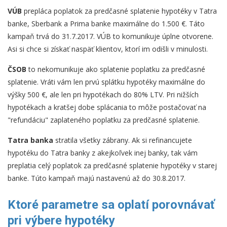
VÚB
prepláca poplatok za predčasné splatenie hypotéky v Tatra
banke, Sberbank a Prima banke maximálne do 1.500 €. Táto
kampaň trvá do 31.7.2017. VÚB to komunikuje úplne otvorene.
Asi si chce si získať naspäť klientov, ktorí im odišli v minulosti.
ČSOB
to nekomunikuje ako splatenie poplatku za predčasné
splatenie. Vráti vám len prvú splátku hypotéky maximálne do
výšky 500 €, ale len pri hypotékach do 80% LTV. Pri nižších
hypotékach a kratšej dobe splácania to môže postačovať na
"refundáciu" zaplateného poplatku za predčasné splatenie.
Tatra banka
stratila všetky zábrany. Ak si refinancujete
hypotéku do Tatra banky z akejkoľvek inej banky, tak vám
preplatia celý poplatok za predčasné splatenie hypotéky v starej
banke. Túto kampaň majú nastavenú až do 30.8.2017.
Ktoré parametre sa oplatí porovnávať
pri výbere hypotéky