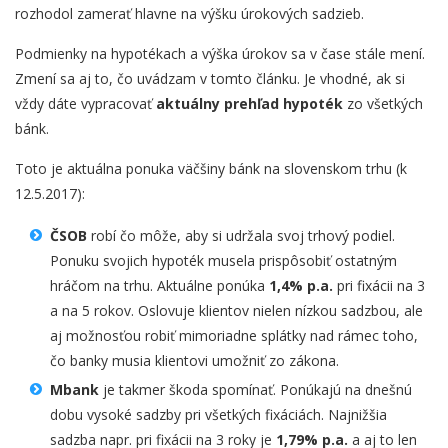
rozhodol zamerať hlavne na výšku úrokových sadzieb.
Podmienky na hypotékach a výška úrokov sa v čase stále mení.
Zmení sa aj to, čo uvádzam v tomto článku. Je vhodné, ak si
vždy dáte vypracovať
aktuálny prehľad hypoték
zo všetkých
bánk.
Toto je aktuálna ponuka väčšiny bánk na slovenskom trhu (k
12.5.2017):
ČSOB
robí čo môže, aby si udržala svoj trhový podiel.
Ponuku svojich hypoték musela prispôsobiť ostatným
hráčom na trhu. Aktuálne ponúka
1,4% p.a.
pri fixácii na 3
a na 5 rokov. Oslovuje klientov nielen nízkou sadzbou, ale
aj možnosťou robiť mimoriadne splátky nad rámec toho,
čo banky musia klientovi umožniť zo zákona.
Mbank
je takmer škoda spomínať. Ponúkajú na dnešnú
dobu vysoké sadzby pri všetkých fixáciách. Najnižšia
sadzba napr. pri fixácii na 3 roky je
1,79% p.a.
a aj to len