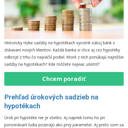
Historicky nízke sadzby na hypotékach vyostrili súboj bánk v
získavaní nových klientov. Každá banka si chce aj cez hypotéky
odkrojiť z trhu čo najväčší podiel. Ktoré z nich ponúkajú najnižšie
sadzby na hypotékach? Kde môžete najviac ušetriť?
Chcem poradiť
Prehľad úrokových sadzieb na
hypotékach
Úrok pri hypotéke nie je všetko. Aj napriek tomu ho pri
porovnávaní ľudia pozerajú ako prvý parameter. Aj preto som sa