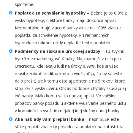
splniteľné.
Poplatok za schválenie hypotéky
– Bežne je to 0,8% z
výšky hypotéky, niektoré banky majú dokonca aj viac.
Momentálne majú viaceré banky akcie na 100% zľavu z
poplatku za schválenie hypotéky. Pri refinančných
hypotékach takmer nikdy neplatíte tento poplatok.
Podmienky na získanie úrokovej sadzby
– Tu zvyknú
byť rôzne marketingové ťaháky. Najznámejší z nich patrí
Unicreditu, kde lákajú ľudí na úroky 0,99%, kde si však
musíte zobrať kreditnú kartu a využívať ju, čo by sa ešte
dalo prežiť, ale k tomu ešte aj poistenie na 5 rokov, ktoré
stojí 3% z výšky úveru. Občas podobné chytáky skúšajú aj
iné banky. Málo komu sa to naozaj oplatí. Vo väčšine
prípadov banky požadujú aktívne využívanie bežného účtu
v kombinácii s využitím nejakej inej služby danej banky.
Aké náklady vám preplatí banka
– napr. SLSP ešte
stále preplatí znalecký posudok a poplatok na katastri za