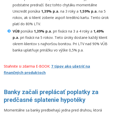
podstatne predraží. Bez tohto chytáku momentálne
Unicredit ponúka
1,39% p.a.
na 3 roky a
1,59% p.a.
na 5
rokov, ak si klient zoberie aspoň kreditnú kartu. Tento úrok
platí do 80% LTV.
VÚB
ponúka
1,39% p.a.
pri fixácii na 3 a 4 roky a
1,49%
p.a.
pri fixácii na 5 rokov. Tieto úroky dostane každý klient
okrem klientov s najhoršou bonitou. Pri LTV nad 90% VÚB
banka uplatňuje prirážku vo výške 0,5% p.a.
Stiahnite si zdarma E-BOOK
:
7 tipov ako ušetriť na
finančných produktoch
Banky začali preplácať poplatky za
predčasné splatenie hypotéky
Momentálne sa banky predbiehajú jedna pred druhou, ktorá