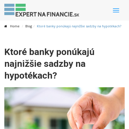
Toggle
naviga
Home
Blog
Ktoré banky ponúkajú najnižšie sadzby na hypotékach?
Ktoré banky ponúkajú
najnižšie sadzby na
hypotékach?