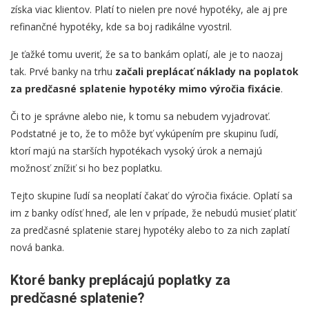
získa viac klientov. Platí to nielen pre nové hypotéky, ale aj pre
refinančné hypotéky, kde sa boj radikálne vyostril.
Je ťažké tomu uveriť, že sa to bankám oplatí, ale je to naozaj
tak. Prvé banky na trhu
začali preplácať náklady na poplatok
za predčasné splatenie hypotéky mimo výročia fixácie
.
Či to je správne alebo nie, k tomu sa nebudem vyjadrovať.
Podstatné je to, že to môže byť vykúpením pre skupinu ľudí,
ktorí majú na starších hypotékach vysoký úrok a nemajú
možnosť znížiť si ho bez poplatku.
Tejto skupine ľudí sa neoplatí čakať do výročia fixácie. Oplatí sa
im z banky odísť hneď, ale len v prípade, že nebudú musieť platiť
za predčasné splatenie starej hypotéky alebo to za nich zaplatí
nová banka.
Ktoré banky preplácajú poplatky za
predčasné splatenie?