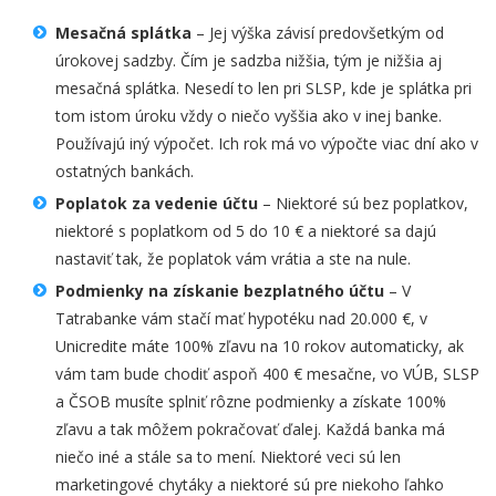
Mesačná splátka
– Jej výška závisí predovšetkým od
úrokovej sadzby. Čím je sadzba nižšia, tým je nižšia aj
mesačná splátka. Nesedí to len pri SLSP, kde je splátka pri
tom istom úroku vždy o niečo vyššia ako v inej banke.
Používajú iný výpočet. Ich rok má vo výpočte viac dní ako v
ostatných bankách.
Poplatok za vedenie účtu
– Niektoré sú bez poplatkov,
niektoré s poplatkom od 5 do 10 € a niektoré sa dajú
nastaviť tak, že poplatok vám vrátia a ste na nule.
Podmienky na získanie bezplatného účtu
– V
Tatrabanke vám stačí mať hypotéku nad 20.000 €, v
Unicredite máte 100% zľavu na 10 rokov automaticky, ak
vám tam bude chodiť aspoň 400 € mesačne, vo VÚB, SLSP
a ČSOB musíte splniť rôzne podmienky a získate 100%
zľavu a tak môžem pokračovať ďalej. Každá banka má
niečo iné a stále sa to mení. Niektoré veci sú len
marketingové chytáky a niektoré sú pre niekoho ľahko