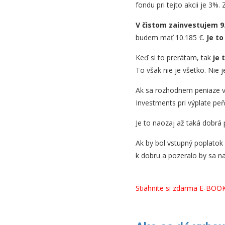
fondu pri tejto akcii je 3%
V čistom zainvestujem 9
budem mať 10.185 €.
Je to
Keď si to prerátam, tak
je 
To však nie je všetko. Nie j
Ak sa rozhodnem peniaze 
Investments pri výplate peň
Je to naozaj až taká dobrá 
Ak by bol vstupný poplatok 
k dobru a pozeralo by sa na
Stiahnite si zdarma E-BOO