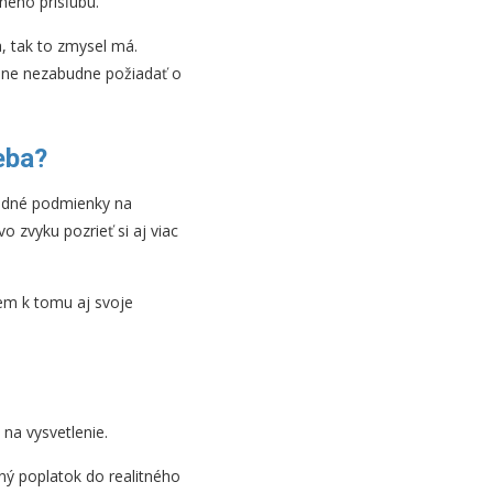
jného prísľubu.
a, tak to zmysel má.
álne nezabudne požiadať o
eba?
hodné podmienky na
 zvyku pozrieť si aj viac
šem k tomu aj svoje
na vysvetlenie.
ný poplatok do realitného