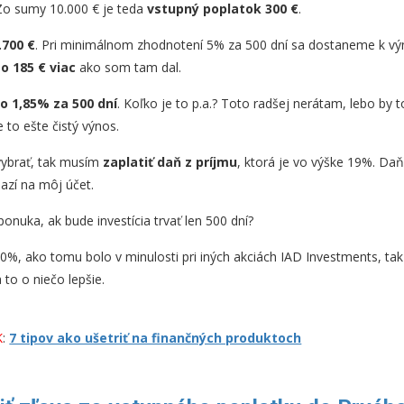
. Zo sumy 10.000 € je teda
vstupný poplatok 300 €
.
.700 €
. Pri minimálnom zhodnotení 5% za 500 dní sa dostaneme k vý
 o 185 € viac
ako som tam dal.
to 1,85% za 500 dní
. Koľko je to p.a.? Toto radšej nerátam, lebo by 
e to ešte čistý výnos.
vybrať, tak musím
zaplatiť daň z príjmu
, ktorá je vo výške 19%. Da
azí na môj účet.
ponuka, ak bude investícia trvať len 500 dní?
0%, ako tomu bolo v minulosti pri iných akciách IAD Investments, tak
 to o niečo lepšie.
K
:
7 tipov ako ušetriť na finančných produktoch