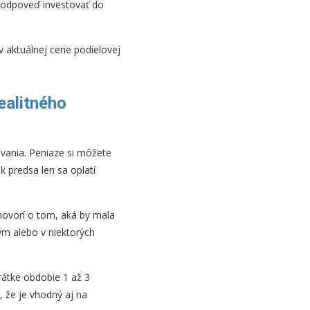
m odpoveď investovať do
 v aktuálnej cene podielovej
ealitného
ovania. Peniaze si môžete
ak predsa len sa oplatí
hovorí o tom, aká by mala
ým alebo v niektorých
rátke obdobie 1 až 3
, že je vhodný aj na