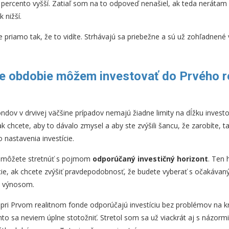
to percento vyšší. Zatiaľ som na to odpoveď nenašiel, ak teda neráta
 nižší.
e priamo tak, že to vidíte. Strhávajú sa priebežne a sú už zohľadnené
ie obdobie môžem investovať do Prvého r
ondov v drvivej väčšine prípadov nemajú žiadne limity na dĺžku invest
ak chcete, aby to dávalo zmysel a aby ste zvýšili šancu, že zarobíte, t
 nastavenia investície.
a môžete stretnúť s pojmom
odporúčaný investičný horizont
. Ten 
cie, ak chcete zvýšiť pravdepodobnosť, že budete vyberať s očakávan
m výnosom.
a pri Prvom realitnom fonde odporúčajú investíciu bez problémov na k
o sa neviem úplne stotožniť. Stretol som sa už viackrát aj s názormi