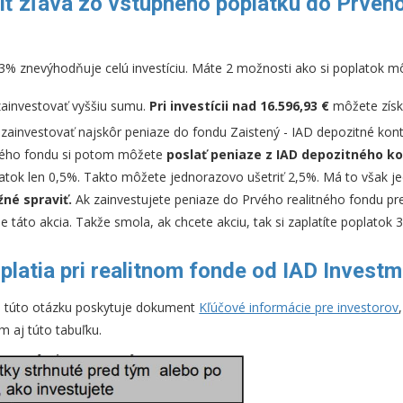
iť zľava zo vstupného poplatku do Prvého
3% znevýhodňuje celú investíciu. Máte 2 možnosti ako si poplatok mô
ainvestovať vyššiu sumu.
Pri investícii nad 16.596,93 €
môžete získa
ainvestovať najskôr peniaze do fondu Zaistený - IAD depozitné kont
ného fondu si potom môžete
poslať peniaze z IAD depozitného k
latok len 0,5%. Takto môžete jednorazovo ušetriť 2,5%. Má to však j
žné spraviť.
Ak zainvestujete peniaze do Prvého realitného fondu pr
e táto akcia. Takže smola, ak chcete akciu, tak si zaplatíte poplatok 
platia pri realitnom fonde od IAD Invest
a túto otázku poskytuje dokument
Kľúčové informácie pre investorov
m aj túto tabuľku.