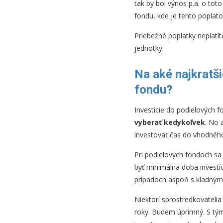
tak by bol výnos p.a. o to
fondu, kde je tento poplatok
Priebežné poplatky neplatít
jednotky.
Na aké najkratš
fondu?
Investície do podielových f
vyberať kedykoľvek
. No 
investovať čas do vhodného
Pri podielových fondoch s
byť minimálna doba investí
prípadoch aspoň s kladný
Niektorí sprostredkovateli
roky. Budem úprimný. S týmt