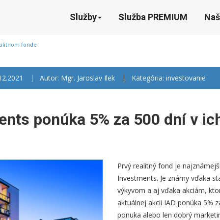
Služby
Služba PREMIUM
Naš
ealitnom fonde
.12.2021
Autor:
Mgr. Jaroslav Ilek
Kategória:
investovanie
ents ponúka 5% za 500 dní v ic
Prvý realitný fond je najznámej
Investments. Je známy vďaka s
výkyvom a aj vďaka akciám, ktorý
aktuálnej akcii IAD ponúka 5% za
ponuka alebo len dobrý marketi