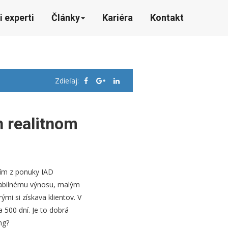
i experti
Články
Kariéra
Kontakt
Zdieľaj:
h realitnom
ším z ponuky IAD
tabilnému výnosu, malým
mi si získava klientov. V
 500 dní. Je to dobrá
ng?