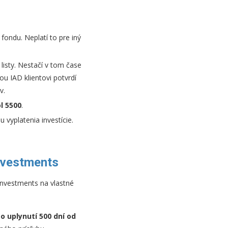
 fondu. Neplatí to pre iný
listy. Nestačí v tom čase
u IAD klientovi potvrdí
v.
l 5500
.
 vyplatenia investície.
Investments
Investments na vlastné
o uplynutí 500 dní od