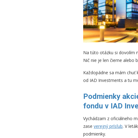
Na túto otázku si dovolím
Nič nie je len čierne alebo 
Každopádne sa mám chuť k t
od IAD Investments a tu 
Podmienky akcie
fondu v IAD Inv
Vychádzam z oficiálneho m
zase
verejný prísľub
. V let
podmienky.