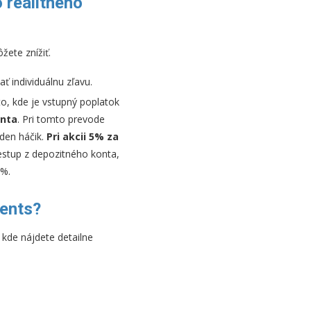
 realitného
žete znížiť.
ť individuálnu zľavu.
o, kde je vstupný poplatok
onta
. Pri tomto prevode
eden háčik.
Pri akcii 5% za
estup z depozitného konta,
3%.
ments?
, kde nájdete detailne