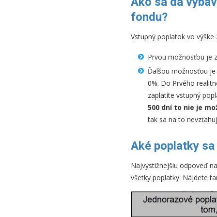
Ako sa dá vybav
fondu?
Vstupný poplatok vo výške 
Prvou možnosťou je z
Ďalšou možnosťou je z
0%. Do Prvého realit
zaplatíte vstupný pop
500 dní to nie je mo
tak sa na to nevzťahuj
Aké poplatky sa 
Najvýstižnejšiu odpoveď n
všetky poplatky. Nájdete ta