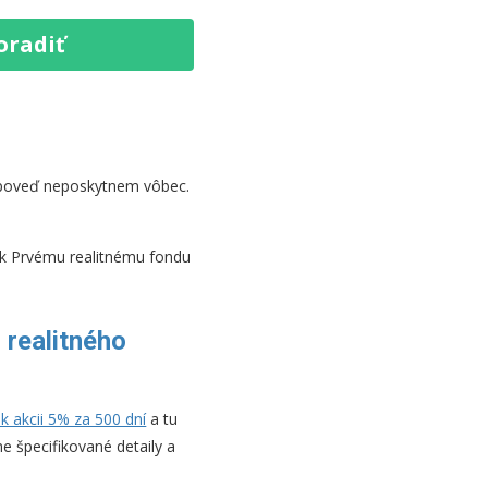
oradiť
dpoveď neposkytnem vôbec.
j k Prvému realitnému fondu
 realitného
 k akcii 5% za 500 dní
a tu
ne špecifikované detaily a