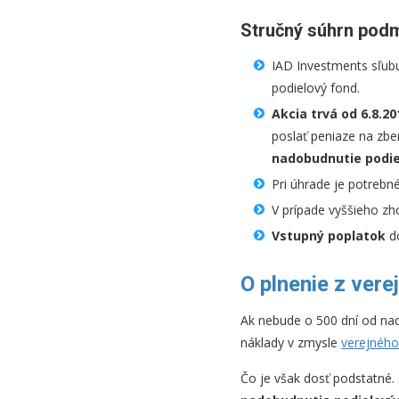
Stručný súhrn podm
IAD Investments sľub
podielový fond.
Akcia trvá od 6.8.20
poslať peniaze na zbe
nadobudnutie podie
Pri úhrade je potrebn
V prípade vyššieho z
Vstupný poplatok
do
O plnenie z vere
Ak nebude o 500 dní od nad
náklady v zmysle
verejného
Čo je však dosť podstatné.