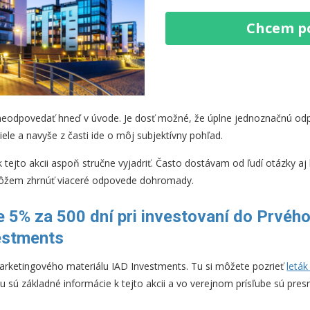
Chcem p
 neodpovedať hneď v úvode. Je dosť možné, že úplne jednoznačnú o
biele a navyše z časti ide o môj subjektívny pohľad.
ejto akcii aspoň stručne vyjadriť. Často dostávam od ľudí otázky a
môžem zhrnúť viaceré odpovede dohromady.
 5% za 500 dní pri investovaní do Prvého
estments
arketingového materiálu IAD Investments. Tu si môžete pozrieť
leták
áku sú základné informácie k tejto akcii a vo verejnom prísľube sú pres