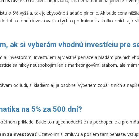
h listov
. Ak o to klient nepožiada, tak nemá nárok na plnenie z vere
stu o 5% vyššia, tak je zbytočné žiadať o plnenie. Ak bude cena nižši
 do tohto fondu investovať za týchto podmienok a koľko z nich aj re
m, ak si vyberám vhodnú investíciu pre s
 aj investorom. Investujem aj vlastné peniaze a hľadám pre nich v
estície sa nikdy neuspokojím len s marketingovým letákom, ale mám vo
ávam od ľudí, si kladiem aj ja osobne. Vyberiem zopár z nich a napí
atika na 5% za 500 dní?
krétnom príklade. Bude to najjednoduchšie na pochopenie a pre mňa 
cem zainvestovať
. Uzatvorím si zmluvu a pošlem tam peniaze. Vstup