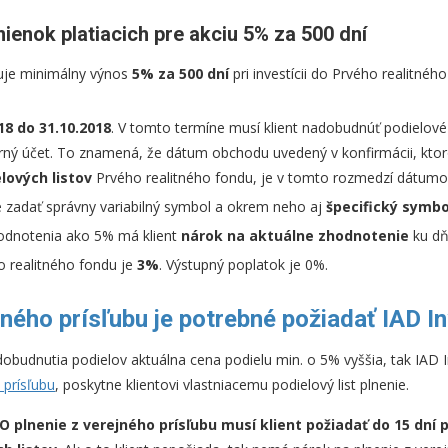
ienok platiacich pre akciu 5% za 500 dní
uje minimálny výnos
5% za 500 dní
pri investícii do Prvého realitného
18 do 31.10.2018
. V tomto termíne musí klient nadobudnúť podielové 
rný účet. To znamená, že dátum obchodu uvedený v konfirmácii, ktoro
lových listov
Prvého realitného fondu, je v tomto rozmedzí dátumo
é zadať správny variabilný symbol a okrem neho aj
špecifický symbo
hodnotenia ako 5% má klient
nárok na aktuálne zhodnotenie
ku dňu
 realitného fondu je
3%
. Výstupný poplatok je 0%.
jného prísľubu je potrebné požiadať IAD 
obudnutia podielov aktuálna cena podielu min. o 5% vyššia, tak IAD 
 prísľubu
, poskytne klientovi vlastniacemu podielový list plnenie.
O plnenie z verejného prísľubu musí klient požiadať do 15 dní p