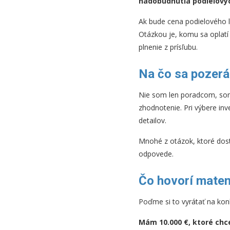
nadobudnutia podielovýc
Ak bude cena podielového li
Otázkou je, komu sa oplatí
plnenie z prísľubu.
Na čo sa pozerá
Nie som len poradcom, som
zhodnotenie. Pri výbere inv
detailov.
Mnohé z otázok, ktoré dost
odpovede.
Čo hovorí matem
Poďme si to vyrátať na kon
Mám 10.000 €, ktoré ch