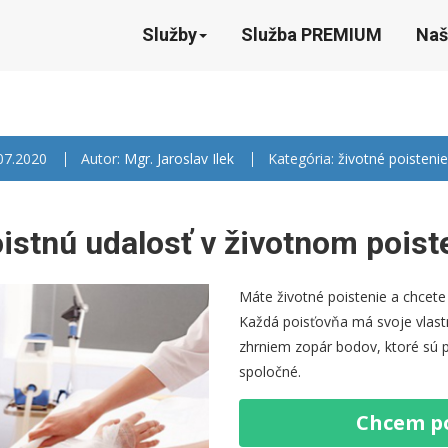
Služby
Služba PREMIUM
Naš
.07.2020
Autor:
Mgr. Jaroslav Ilek
Kategória:
životné poistenie
oistnú udalosť v životnom poist
Máte životné poistenie a chcete 
Každá poisťovňa má svoje vlastn
zhrniem zopár bodov, ktoré sú p
spoločné.
Chcem p