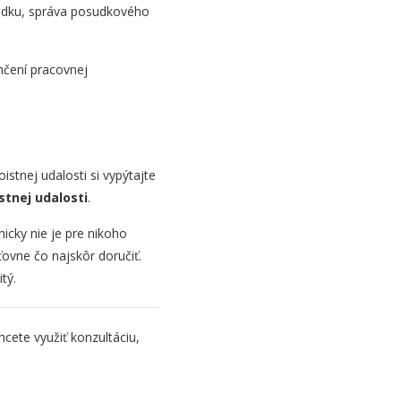
hodku, správa posudkového
nčení pracovnej
istnej udalosti si vypýtajte
istnej udalosti
.
nicky nie je pre nikoho
ovne čo najskôr doručiť.
itý.
hcete využiť konzultáciu,