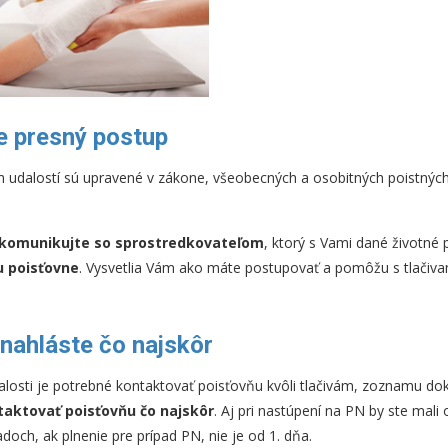
te presný postup
ných udalostí sú upravené v zákone, všeobecných a osobitných poistný
komunikujte so sprostredkovateľom
, ktorý s Vami dané životné 
u poisťovne
. Vysvetlia Vám ako máte postupovať a pomôžu s tlačiv
 nahláste čo najskôr
alosti je potrebné kontaktovať poisťovňu kvôli tlačivám, zoznamu do
taktovať poisťovňu čo najskôr
. Aj pri nastúpení na PN by ste mal
padoch, ak plnenie pre prípad PN, nie je od 1. dňa.