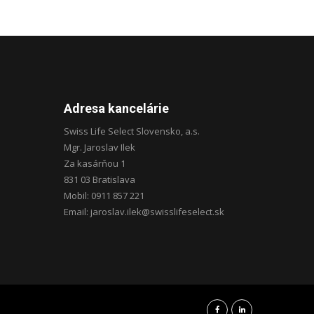
Adresa kancelárie
Swiss Life Select Slovensko, a.s.
Mgr. Jaroslav Ilek
Za kasárňou 1
831 03 Bratislava
Mobil: 0911 857 221
Email: jaroslav.ilek@swisslifeselect.sk