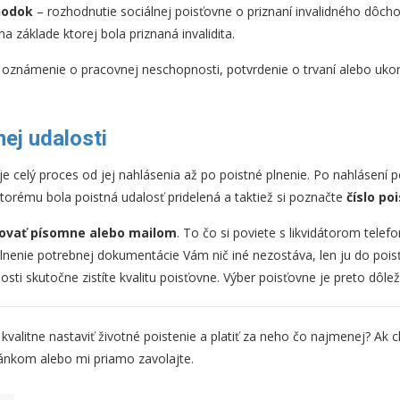
hodok
– rozhodnutie sociálnej poisťovne o priznaní invalidného dôc
na základe ktorej bola priznaná invalidita.
oznámenie o pracovnej neschopnosti, potvrdenie o trvaní alebo uko
nej udalosti
 je celý proces od jej nahlásenia až po poistné plnenie. Po nahlásení po
ktorému bola poistná udalosť pridelená a taktiež si poznačte
číslo po
ovať písomne alebo mailom
. To čo si poviete s likvidátorom telefo
lnenie potrebnej dokumentácie Vám nič iné nezostáva, len ju do poisť
alosti skutočne zistíte kvalitu poisťovne. Výber poisťovne je preto dôlež
valitne nastaviť životné poistenie a platiť za neho čo najmenej? Ak c
lánkom alebo mi priamo zavolajte.