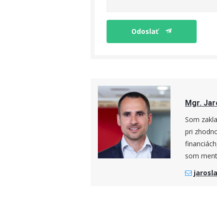
Odoslať
Mgr. Jar
Som zakla
pri zhodn
financiách
som mento
jarosl