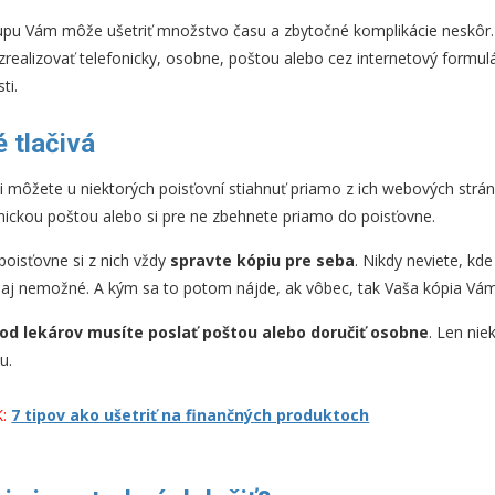
tupu Vám môže ušetriť množstvo času a zbytočné komplikácie neskôr
zrealizovať telefonicky, osobne, poštou alebo cez internetový formul
ti.
 tlačivá
 si môžete u niektorých poisťovní stiahnuť priamo z ich webových str
onickou poštou alebo si pre ne zbehnete priamo do poisťovne.
poisťovne si z nich vždy
spravte kópiu pre seba
. Nikdy neviete, kde
iť aj nemožné. A kým sa to potom nájde, ak vôbec, tak Vaša kópia Vá
od lekárov musíte poslať poštou alebo doručiť osobne
. Len nie
u.
:
7 tipov ako ušetriť na finančných produktoch