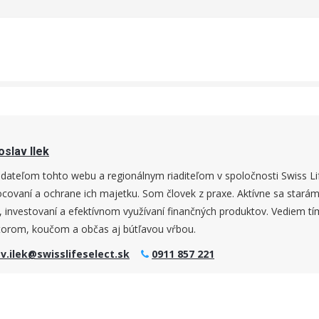
oslav Ilek
dateľom tohto webu a regionálnym riaditeľom v spoločnosti Swiss 
ocovaní a ochrane ich majetku. Som človek z praxe. Aktívne sa starám
, investovaní a efektívnom využívaní finančných produktov. Vediem t
rom, koučom a občas aj bútľavou vŕbou.
av.ilek@swisslifeselect.sk
0911 857 221