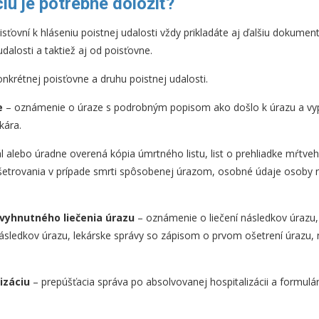
u je potrebné doložiť?
ťovní k hláseniu poistnej udalosti vždy prikladáte aj ďalšiu dokument
dalosti a taktiež aj od poisťovne.
onkrétnej poisťovne a druhu poistnej udalosti.
e
– oznámenie o úraze s podrobným popisom ako došlo k úrazu a vyp
kára.
l alebo úradne overená kópia úmrtného listu, list o prehliadke mŕtveh
yšetrovania v prípade smrti spôsobenej úrazom, osobné údaje osoby 
vyhnutného liečenia úrazu
– oznámenie o liečení následkov úrazu
 následkov úrazu, lekárske správy so zápisom o prvom ošetrení úrazu,
izáciu
– prepúšťacia správa po absolvovanej hospitalizácii a formul