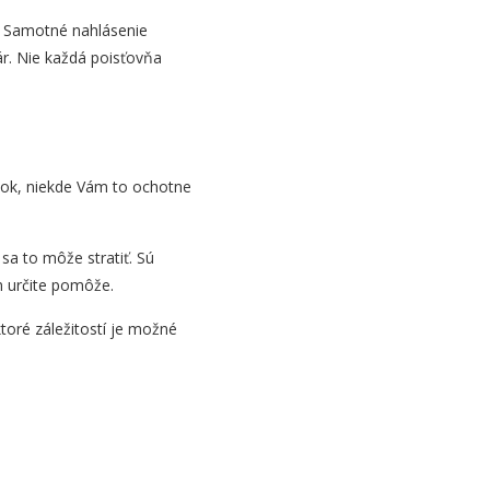
. Samotné nahlásenie
ár. Nie každá poisťovňa
ánok, niekde Vám to ochotne
 sa to môže stratiť. Sú
m určite pomôže.
ktoré záležitostí je možné