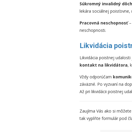
Súkromný invalidný dôc
lekára sociálnej poisťovne, 
Pracovná neschopnosť
– 
neschopnosti.
Likvidácia poist
Likvidácia poistnej udalosti
kontakt na likvidátora
, 
Vždy odporúčam
komunik
záväzné. Po vyzvaní na dop
Až pri likvidácii poistnej ud
Zaujíma Vás ako si môžete k
tak vyplňte formulár pod č