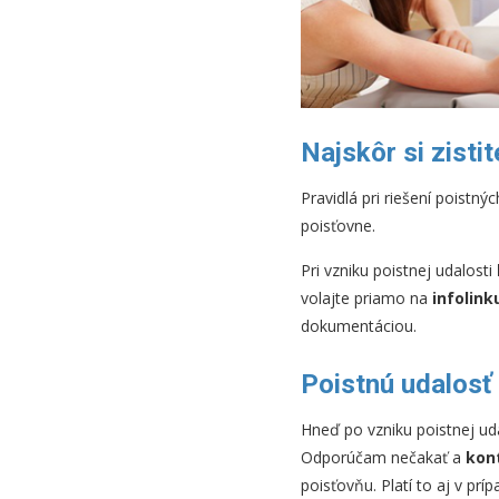
Najskôr si zisti
Pravidlá pri riešení poist
poisťovne.
Pri vzniku poistnej udalosti
volajte priamo na
infolink
dokumentáciou.
Poistnú udalosť
Hneď po vzniku poistnej ud
Odporúčam nečakať a
kon
poisťovňu. Platí to aj v prí