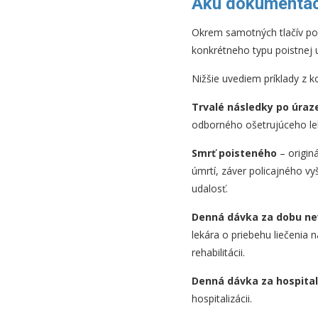
Akú dokumentáci
Okrem samotných tlačív pois
konkrétneho typu poistnej u
Nižšie uvediem príklady z k
Trvalé následky po úraz
odborného ošetrujúceho le
Smrť poisteného
– originá
úmrtí, záver policajného v
udalosť.
Denná dávka za dobu ne
lekára o priebehu liečenia
rehabilitácii.
Denná dávka za hospital
hospitalizácii.