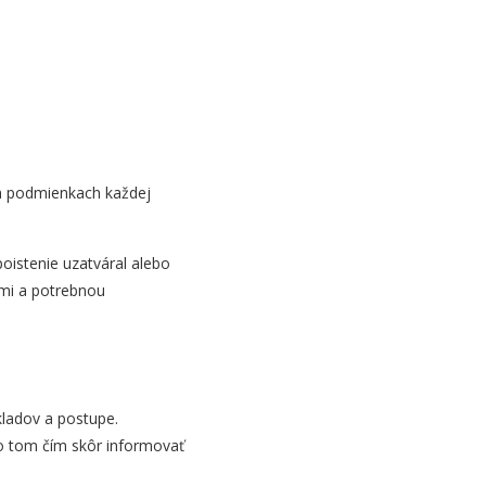
ch podmienkach každej
poistenie uzatváral alebo
ami a potrebnou
kladov a postupe.
i o tom čím skôr informovať