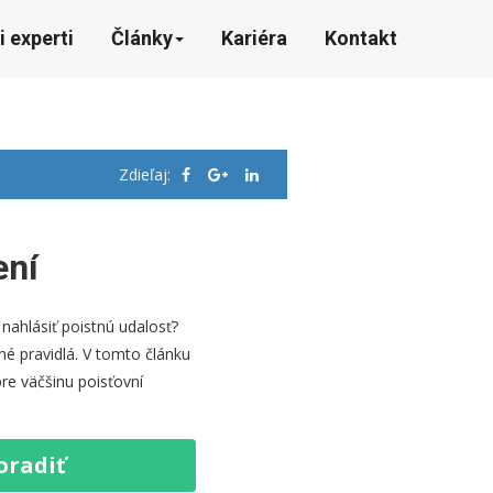
i experti
Články
Kariéra
Kontakt
Zdieľaj:
ení
nahlásiť poistnú udalosť?
é pravidlá. V tomto článku
re väčšinu poisťovní
oradiť