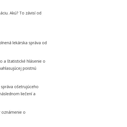
áciu. Akú? To závisí od
lnená lekárska správa od
o a štatistické hlásenie o
nahlasujúcej poistnú
, správa ošetrujúceho
 následnom liečení a
ár oznámenie o