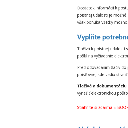
Dostatok informácií k pos
poistnej udalosti je možné 
však ponúka všetky možnos
Vyplňte potrebné
Tlačivá k poistnej udalosti
pošlú na vyžiadanie elektr
Pred odovzdaním tlačív do 
poisťovne, kde vedia strat
Tlačivá a dokumentáciu 
vyriešiť elektronickou pošto
Stiahnite si zdarma E-BOOK