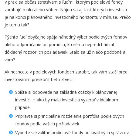
V praxi sa občas stretávam s ľuďmi, ktorým podielové fondy
zarábajú málo alebo vôbec. Nájdu sa aj takí, ktorých investícia
je na konci plánovaného investičného horizontu v mínuse. Prečo
je tomu tak?
Týchto ľudí obyčajne spája náhodný výber podielových fondov
alebo odporúčanie od poradcu, ktorému nepredchádzal
dôkladný rozbor ich požiadaviek. Stalo sa už niečo podobné aj
vám?
Ak nechcete v podielových fondoch zarobiť, tak vám stačí pred
investovaním preskočiť tieto 3 veci:
Spíšte si odpovede na základné otázky k plánovanej
investícii + ako by mala investícia vyzerať v ideálnom
prípade.
Pripravte si principiálne rozdelenie portfólia podielových
fondov podľa vašich požiadaviek.
Vyberte si kvalitné podielové fondy od kvalitných správcov.