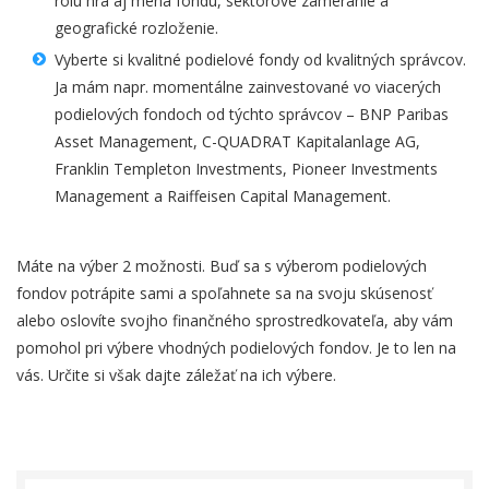
rolu hrá aj mena fondu, sektorové zameranie a
geografické rozloženie.
Vyberte si kvalitné podielové fondy od kvalitných správcov.
Ja mám napr. momentálne zainvestované vo viacerých
podielových fondoch od týchto správcov – BNP Paribas
Asset Management, C-QUADRAT Kapitalanlage AG,
Franklin Templeton Investments, Pioneer Investments
Management a Raiffeisen Capital Management.
Máte na výber 2 možnosti. Buď sa s výberom podielových
fondov potrápite sami a spoľahnete sa na svoju skúsenosť
alebo oslovíte svojho finančného sprostredkovateľa, aby vám
pomohol pri výbere vhodných podielových fondov. Je to len na
vás. Určite si však dajte záležať na ich výbere.