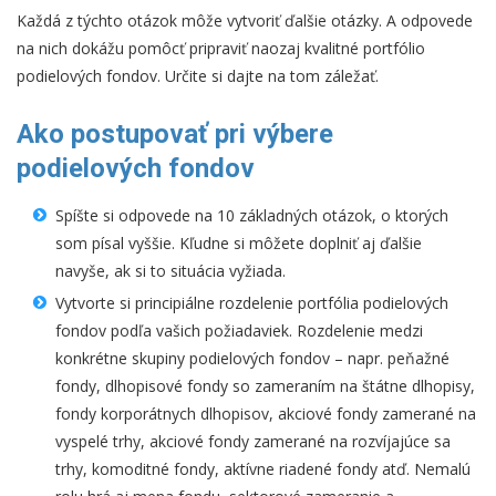
Každá z týchto otázok môže vytvoriť ďalšie otázky. A odpovede
na nich dokážu pomôcť pripraviť naozaj kvalitné portfólio
podielových fondov. Určite si dajte na tom záležať.
Ako postupovať pri výbere
podielových fondov
Spíšte si odpovede na 10 základných otázok, o ktorých
som písal vyššie. Kľudne si môžete doplniť aj ďalšie
navyše, ak si to situácia vyžiada.
Vytvorte si principiálne rozdelenie portfólia podielových
fondov podľa vašich požiadaviek. Rozdelenie medzi
konkrétne skupiny podielových fondov – napr. peňažné
fondy, dlhopisové fondy so zameraním na štátne dlhopisy,
fondy korporátnych dlhopisov, akciové fondy zamerané na
vyspelé trhy, akciové fondy zamerané na rozvíjajúce sa
trhy, komoditné fondy, aktívne riadené fondy atď. Nemalú