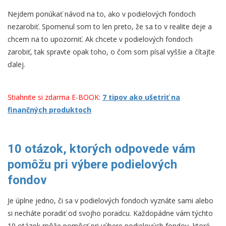
Nejdem ponúkať návod na to, ako v podielových fondoch
nezarobiť. Spomenul som to len preto, že sa to v realite deje a
chcem na to upozorniť. Ak chcete v podielových fondoch
zarobiť, tak spravte opak toho, o čom som písal vyššie a čítajte
ďalej.
Stiahnite si zdarma E-BOOK
:
7 tipov ako ušetriť na
finančných produktoch
10 otázok, ktorých odpovede vám
pomôžu pri výbere podielových
fondov
Je úplne jedno, či sa v podielových fondoch vyznáte sami alebo
si necháte poradiť od svojho poradcu. Každopádne vám týchto
10 otázok môže pomôcť pri výbere podielových fondov, ktoré