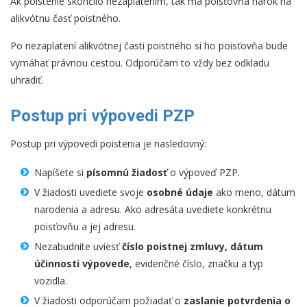
Ak poistenie skončilo nezaplatením, tak má poisťovňa nárok na
alikvótnu časť poistného.
Po nezaplatení alikvótnej časti poistného si ho poisťovňa bude
vymáhať právnou cestou. Odporúčam to vždy bez odkladu
uhradiť.
Postup pri výpovedi PZP
Postup pri výpovedi poistenia je nasledovný:
Napíšete si
písomnú žiadosť
o výpoveď PZP.
V žiadosti uvediete svoje
osobné údaje
ako meno, dátum
narodenia a adresu. Ako adresáta uvediete konkrétnu
poisťovňu a jej adresu.
Nezabudnite uviesť
číslo poistnej zmluvy, dátum
účinnosti výpovede
, evidenčné číslo, značku a typ
vozidla.
V žiadosti odporúčam požiadať o
zaslanie potvrdenia o