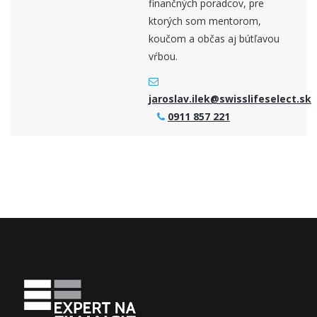
finančných poradcov, pre
ktorých som mentorom,
koučom a občas aj bútľavou
vŕbou.
jaroslav.ilek@swisslifeselect.sk
0911 857 221