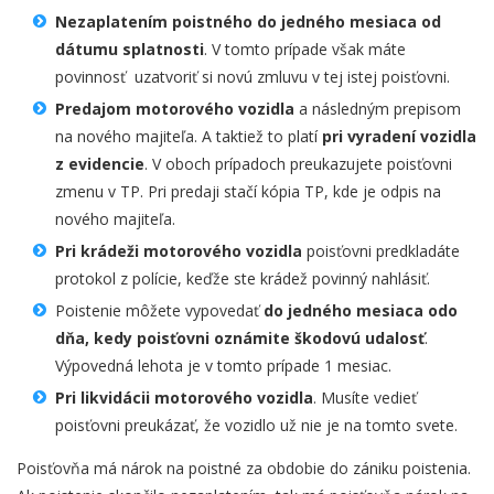
Nezaplatením poistného do jedného mesiaca od
dátumu splatnosti
. V tomto prípade však máte
povinnosť uzatvoriť si novú zmluvu v tej istej poisťovni.
Predajom motorového vozidla
a následným prepisom
na nového majiteľa. A taktiež to platí
pri vyradení vozidla
z evidencie
. V oboch prípadoch preukazujete poisťovni
zmenu v TP. Pri predaji stačí kópia TP, kde je odpis na
nového majiteľa.
Pri krádeži motorového vozidla
poisťovni predkladáte
protokol z polície, keďže ste krádež povinný nahlásiť.
Poistenie môžete vypovedať
do jedného mesiaca odo
dňa, kedy poisťovni oznámite škodovú udalosť
.
Výpovedná lehota je v tomto prípade 1 mesiac.
Pri likvidácii motorového vozidla
. Musíte vedieť
poisťovni preukázať, že vozidlo už nie je na tomto svete.
Poisťovňa má nárok na poistné za obdobie do zániku poistenia.