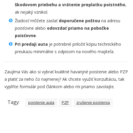
škodovom priebehu a vrátenie preplatku poistného
,
ak nejaký vznikol.
Žiadosť môžete zaslať
doporučene poštou
na adresu
poisťovne alebo
odovzdať priamo na pobočke
poisťovne
.
Pri predaji auta
je potrebné priložiť kópiu technického
preukazu minimálne s odpisom na nového majiteľa.
Zaujíma Vás ako si vybrať kvalitné havarijné poistenie alebo PZP
a platiť za neho čo najmenej? Ak chcete využiť konzultáciu, tak
vyplňte formulár pod článkom alebo mi priamo zavolajte.
Tagy:
poistenie auta
PZP
zrušenie poistenia